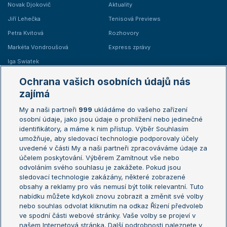
Novak Djokovič
Aktuality
Jiří Lehečka
Tenisová Previews
Petra Kvitová
Rozhovory
Markéta Vondroušová
Express zprávy
Iga Swiatek
Marie Bouzková
Ochrana vašich osobních údajů nás
Žebříčky
Kalendář turnajů
zajímá
My a naši partneři
999
ukládáme do vašeho zařízení
Žebříček ATP (muži)
Australian Open
osobní údaje, jako jsou údaje o prohlížení nebo jedinečné
Žebříček WTA (ženy)
French Open
identifikátory, a máme k nim přístup. Výběr Souhlasím
umožňuje, aby sledovací technologie podporovaly účely
Sázkařský žebříček
Wimbledon
uvedené v části My a naši partneři zpracováváme údaje za
US Open
účelem poskytování. Výběrem Zamítnout vše nebo
odvoláním svého souhlasu je zakážete. Pokud jsou
Turnaj mistrů
sledovací technologie zakázány, některé zobrazené
Turnaj mistryň
obsahy a reklamy pro vás nemusí být tolik relevantní. Tuto
Aktualní trendy
nabídku můžete kdykoli znovu zobrazit a změnit své volby
nebo souhlas odvolat kliknutím na odkaz Řízení předvoleb
ve spodní části webové stránky. Vaše volby se projeví v
Fotbalové přestupy
našem Internetová stránka. Další podrobnosti naleznete v