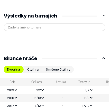
Výsledky na turnajích
Bilance hráče
Dvouhra
Čtyřhra
Smíšené čtyřhry
Rok
Celkem
Antuka
Tvrdý p.
H
-
2019
3/2
3/2
-
2018
11/10
11/9
-
2017
17/12
17/12