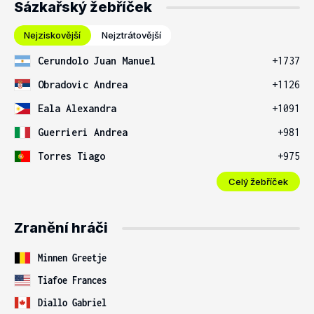
Sázkařský žebříček
Nejziskovější
Nejztrátovější
Cerundolo Juan Manuel
+1737
Obradovic Andrea
+1126
Eala Alexandra
+1091
Guerrieri Andrea
+981
Torres Tiago
+975
Celý žebříček
Zranění hráči
Minnen Greetje
Tiafoe Frances
Diallo Gabriel