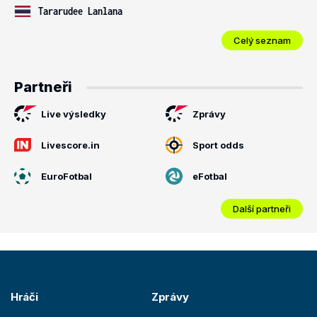
Tararudee Lanlana
Celý seznam
Partneři
Live výsledky
Zprávy
Livescore.in
Sport odds
EuroFotbal
eFotbal
Další partneři
Hráči
Zprávy