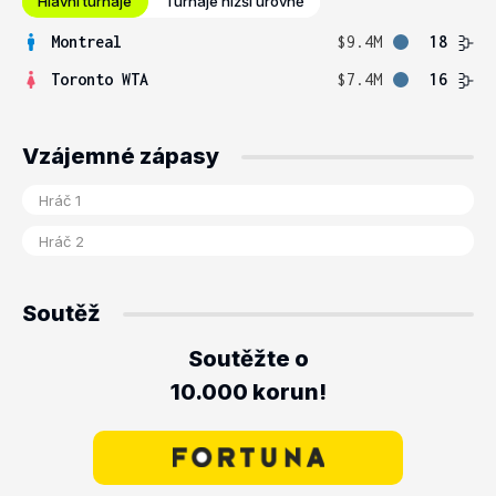
Hlavní turnaje
Turnaje nižší úrovně
Montreal
$9.4M
18
Toronto WTA
$7.4M
16
Vzájemné zápasy
Soutěž
Soutěžte o
10.000 korun!