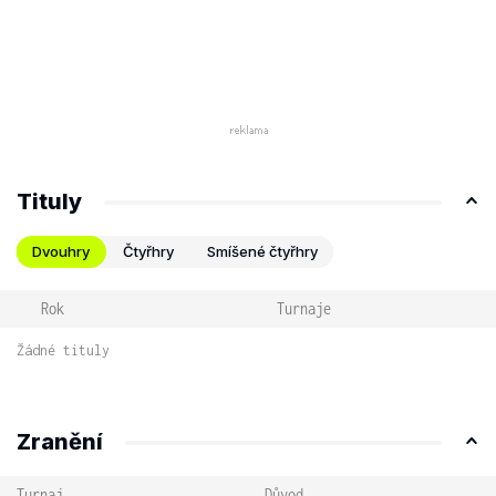
Tituly
Dvouhry
Čtyřhry
Smíšené čtyřhry
Rok
Turnaje
Žádné tituly
Zranění
Turnaj
Důvod