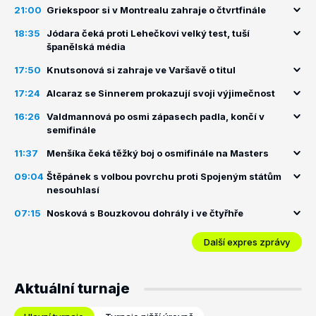
21:00
Griekspoor si v Montrealu zahraje o čtvrtfinále
18:35
Jódara čeká proti Lehečkovi velký test, tuší
španělská média
17:50
Knutsonová si zahraje ve Varšavě o titul
17:24
Alcaraz se Sinnerem prokazují svoji výjimečnost
16:26
Valdmannová po osmi zápasech padla, končí v
semifinále
11:37
Menšíka čeká těžký boj o osmifinále na Masters
09:04
Štěpánek s volbou povrchu proti Spojeným státům
nesouhlasí
07:15
Nosková s Bouzkovou dohrály i ve čtyřhře
Další expres zprávy
Aktuální turnaje