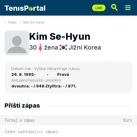
Hráči
Kim Se-Hyun
Kim Se-Hyun
30
žena
Jižní Korea
Datum nar.:
Výška:
Váha:
Hraje rukou:
26. 8. 1995
-
-
Pravá
Aktuální/nejvyšší umístění:
dvouhra: - / 948.
čtyřhra: - / 871.
Příští zápas
Turnaj a zápas
Kurs
Žádné nadcházející zápasy.