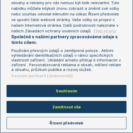
obsahy a reklamy pro vás nemusí být tolik relevantní. Tuto
Aktualní trendy
nabídku můžete kdykoli znovu zobrazit a změnit své volby
nebo souhlas odvolat kliknutím na odkaz Řízení předvoleb
ve spodní části webové stránky. Vaše volby se projeví v
Fotbalové přestupy
našem Internetová stránka. Další podrobnosti naleznete v
Livesport Daily
našich Zásadách ochrany osobních údajů.
Třetí strany
Společně s našimi partnery zpracováváme údaje s
LS Prague Open
tímto cílem:
Používání přesných údajů o zeměpisné poloze . Aktivní
vyhledávání identifikačních údajů v rámci specifických
vlastností zařízení . Ukládání a/nebo přístup k informacím v
Podmínky užití
Nastavení soukromí
zařízení . Personalizovaná reklama a obsah, měření reklam
GDPR a žurnalistika
Reklama
a obsahu, průzkum publika a rozvoj služeb .
Informace o zpracování osobních
Kontakt
Seznam partnerů (dodavatelů)
údajů
Tiráž
Souhlasím
Copyright © 2008-2026 TenisPortal.cz. Využíváme zpravodajství ČTK.
Zamítnout vše
Řízení předvoleb