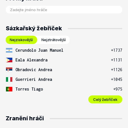
Sázkařský žebříček
Nejziskovější
Nejztrátovější
Cerundolo Juan Manuel
+1737
Eala Alexandra
+1131
Obradovic Andrea
+1126
Guerrieri Andrea
+1045
Torres Tiago
+975
Celý žebříček
Zranění hráči