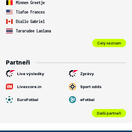
Minnen Greetje
Tiafoe Frances
Diallo Gabriel
Tararudee Lanlana
Celý seznam
Partneři
Live výsledky
Zprávy
Livescore.in
Sport odds
EuroFotbal
eFotbal
Další partneři