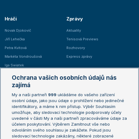
Hráči
Zprávy
Novak Djokovič
Aktuality
Jiří Lehečka
Tenisová Previews
Petra Kvitová
Rozhovory
Markéta Vondroušová
Express zprávy
Iga Swiatek
Marie Bouzková
Ochrana vašich osobních údajů nás
Žebříčky
Kalendář turnajů
zajímá
My a naši partneři
999
ukládáme do vašeho zařízení
Žebříček ATP (muži)
Australian Open
osobní údaje, jako jsou údaje o prohlížení nebo jedinečné
Žebříček WTA (ženy)
French Open
identifikátory, a máme k nim přístup. Výběr Souhlasím
umožňuje, aby sledovací technologie podporovaly účely
Sázkařský žebříček
Wimbledon
uvedené v části My a naši partneři zpracováváme údaje za
US Open
účelem poskytování. Výběrem Zamítnout vše nebo
odvoláním svého souhlasu je zakážete. Pokud jsou
Turnaj mistrů
sledovací technologie zakázány, některé zobrazené
Turnaj mistryň