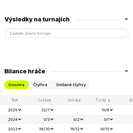
Výsledky na turnajích
Bilance hráče
Dvouhra
Čtyřhra
Smíšené čtyřhry
Rok
Celkem
Antuka
Tvrdý p.
H
-
2025
22/7
15/6
2024
0/3
0/2
0/1
2023
36/30
16/12
14/15