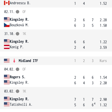
Andreescu B.
1
4
1.52
02.11.
OF
Kingsley R.
2
6
7
2.28
Bouzková M.
6
3
5
1.50
31.10.
1K
Kingsley R.
6
6
1.22
Konig P.
2
4
3.59
Midland ITF
1
2
3
Kurs
04.02.
OF
Rogers S.
2
6
6
1.54
Kingsley R.
6
4
3
2.20
03.02.
1K
Kingsley R.
7
1
7
2.90
4
Tatishvili A.
5
6
6
1.32