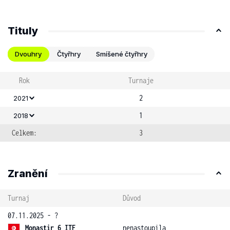
Tituly
Dvouhry
Čtyřhry
Smíšené čtyřhry
Rok
Turnaje
2
2021
1
2018
Celkem:
3
Zranění
Turnaj
Důvod
07.11.2025 - ?
Monastir 6 ITF
nenastoupila