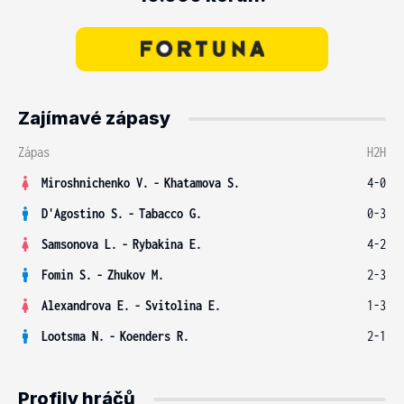
Zajímavé zápasy
Zápas
H2H
Miroshnichenko V.
-
Khatamova S.
4-0
D'Agostino S.
-
Tabacco G.
0-3
Samsonova L.
-
Rybakina E.
4-2
Fomin S.
-
Zhukov M.
2-3
Alexandrova E.
-
Svitolina E.
1-3
Lootsma N.
-
Koenders R.
2-1
Profily hráčů