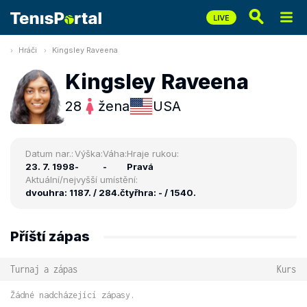
Hráči
Kingsley Raveena
Kingsley Raveena
28
žena
USA
Datum nar.:
Výška:
Váha:
Hraje rukou:
23. 7. 1998
-
-
Pravá
Aktuální/nejvyšší umístění:
dvouhra: 1187. / 284.
čtyřhra: - / 1540.
Příští zápas
Turnaj a zápas
Kurs
Žádné nadcházející zápasy.