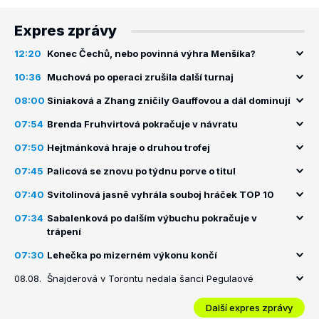
Expres zprávy
12:20
Konec Čechů, nebo povinná výhra Menšíka?
10:36
Muchová po operaci zrušila další turnaj
08:00
Siniaková a Zhang zničily Gauffovou a dál dominují
07:54
Brenda Fruhvirtová pokračuje v návratu
07:50
Hejtmánková hraje o druhou trofej
07:45
Palicová se znovu po týdnu porve o titul
07:40
Svitolinová jasně vyhrála souboj hráček TOP 10
07:34
Sabalenková po dalším výbuchu pokračuje v
trápení
07:30
Lehečka po mizerném výkonu končí
08.08.
Šnajderová v Torontu nedala šanci Pegulaové
Další expres zprávy