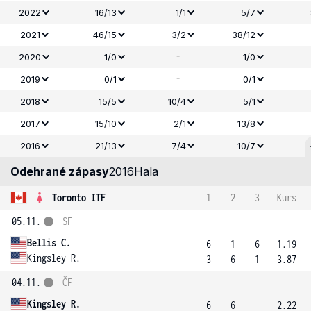
2022
16/13
1/1
5/7
2021
46/15
3/2
38/12
-
2020
1/0
1/0
-
2019
0/1
0/1
2018
15/5
10/4
5/1
2017
15/10
2/1
13/8
2016
21/13
7/4
10/7
Odehrané zápasy
2016
Hala
Toronto ITF
1
2
3
Kurs
05.11.
SF
Bellis C.
6
1
6
1.19
Kingsley R.
3
6
1
3.87
04.11.
ČF
Kingsley R.
6
6
2.22