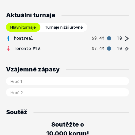
Aktuální turnaje
Hlavní turnaje
Turnaje nižší úrovně
Montreal
$9.4M
10
Toronto WTA
$7.4M
10
Vzájemné zápasy
Soutěž
Soutěžte o
10.000 korun!