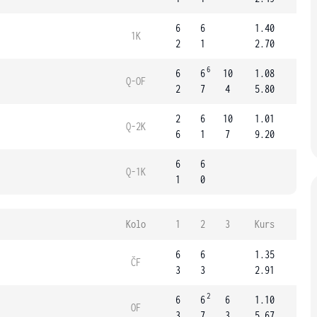
6
6
1.40
1K
2
1
2.70
6
6
6
10
1.08
Q-OF
2
7
4
5.80
2
6
10
1.01
Q-2K
6
1
7
9.20
6
6
Q-1K
1
0
Kolo
1
2
3
Kurs
6
6
1.35
ČF
3
3
2.91
2
6
6
6
1.10
OF
3
7
3
5.67