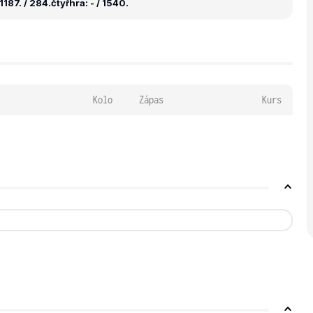
1187. / 284.
čtyřhra: - / 1540.
Kolo
Zápas
Kurs