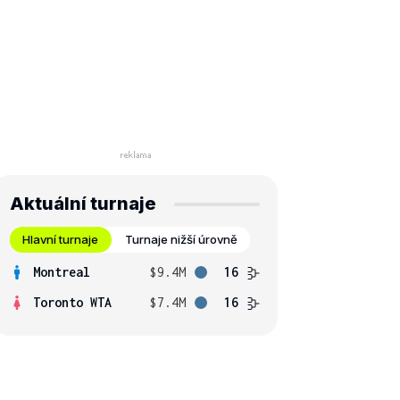
Aktuální turnaje
Hlavní turnaje
Turnaje nižší úrovně
Montreal
$9.4M
16
Toronto WTA
$7.4M
16