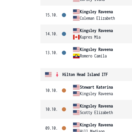
Kingsley Raveena
15.10.
Coleman Elizabeth
Kingsley Raveena
14.10.
Kupres Mia
Kingsley Raveena
13.10.
Romero Camila
Hilton Head Island ITF
Stewart Katerina
10.10.
Kingsley Raveena
Kingsley Raveena
10.10.
Scotty Elizabeth
Kingsley Raveena
09.10.
Hill Madison