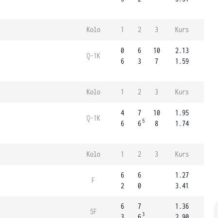
Kolo
1
2
3
Kurs
0
6
10
2.13
Q-1K
6
3
7
1.59
Kolo
1
2
3
Kurs
4
7
10
1.95
Q-1K
5
6
6
8
1.74
Kolo
1
2
3
Kurs
6
6
1.27
F
2
0
3.41
6
7
1.36
SF
3
3
6
2.90