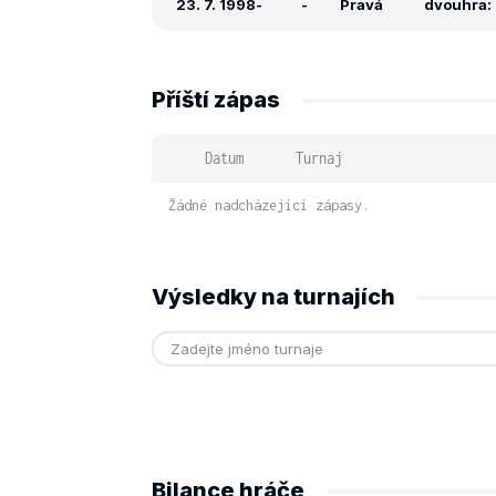
23. 7. 1998
-
-
Pravá
dvouhra: 
Příští zápas
Datum
Turnaj
Žádné nadcházející zápasy.
Výsledky na turnajích
Bilance hráče