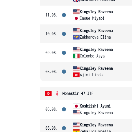
Kingsley Raveena
11.08.
Inoue Miyabi
Kingsley Raveena
10.08.
Zakharova Elina
Kingsley Raveena
09.08.
Colombo Asya
Kingsley Raveena
08.08.
Ajimi Linda
Monastir 47 ITF
Koshiishi Ayumi
06.08.
Kingsley Raveena
Kingsley Raveena
05.08.
Zeballos Noelia