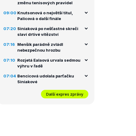
změnu tenisových pravidel
09:00
Knutsonová o největší titul,
Palicová o další finále
07:20
Siniaková po nešťastné skreči
slaví drtivé vítězství
07:16
Menšík parádně zvládl
nebezpečnou hrozbu
07:10
Rozjetá Ealaová urvala sedmou
výhru v řadě
07:04
Bencicová udolala parťačku
Siniakové
Další expres zprávy