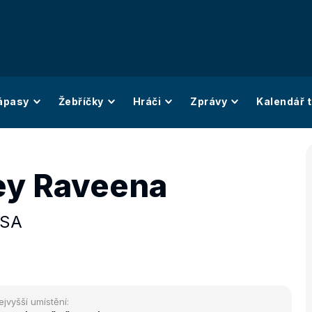
ápasy
Žebříčky
Hráči
Zprávy
Kalendář t
ey Raveena
SA
ejvyšší umístění: