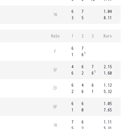
6
7
1.04
1K
3
5
8.11
Kolo
1
2
3
Kurs
6
7
F
1
1
6
4
6
7
2.15
SF
1
6
2
6
1.60
6
4
6
1.12
ČF
2
6
1
5.32
6
6
1.05
OF
1
0
7.65
7
6
1.11
1K
5
2
5.31