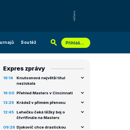
urnajů
Soutěž
Přihlášení
Expres zprávy
16:14
Knutsonová největší titul
nezískala
16:00
Přehled Masters v Cincinnati
13:29
Krádež v přímém přenosu
12:45
Lehečku čeká těžký boj o
čtvrtfinále na Masters
09:26
Djokovič chce drastickou