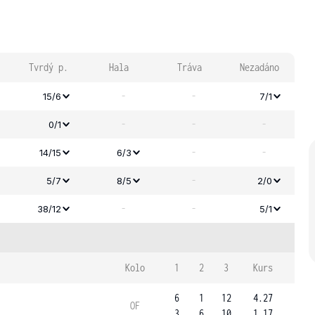
Tvrdý p.
Hala
Tráva
Nezadáno
-
-
15/6
7/1
-
-
-
0/1
-
-
14/15
6/3
-
5/7
8/5
2/0
-
-
38/12
5/1
Kolo
1
2
3
Kurs
6
1
12
4.27
OF
3
6
10
1.17