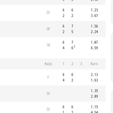
6
6
1.23
ČF
2
2
3.67
6
7
1.56
OF
2
5
2.24
6
7
1.07
1K
3
4
6
6.59
Kolo
1
2
3
Kurs
6
6
2.13
F
4
2
1.63
1.35
SF
2.89
6
6
1.15
ČF
1
2
4.54