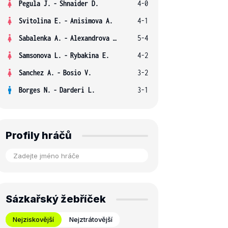
Pegula J.
-
Shnaider D.
4-0
Svitolina E.
-
Anisimova A.
4-1
Sabalenka A.
-
Alexandrova E.
5-4
Samsonova L.
-
Rybakina E.
4-2
Sanchez A.
-
Bosio V.
3-2
Borges N.
-
Darderi L.
3-1
Profily hráčů
Sázkařský žebříček
Nejziskovější
Nejztrátovější