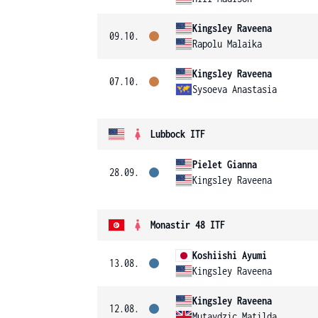
Kingsley Raveena
09.10.
Rapolu Malaika
Kingsley Raveena
07.10.
Sysoeva Anastasia
Lubbock ITF
Pielet Gianna
28.09.
Kingsley Raveena
Monastir 48 ITF
Koshiishi Ayumi
13.08.
Kingsley Raveena
Kingsley Raveena
12.08.
Mutavdzic Matilda