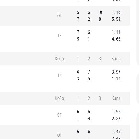
5
6
10
1.10
OF
7
2
8
5.53
7
6
1.14
1K
5
1
4.60
Kolo
1
2
3
Kurs
6
7
3.97
1K
3
5
1.19
Kolo
1
2
3
Kurs
6
6
1.55
ČF
1
4
2.27
6
6
1.46
OF
1
1
2.49