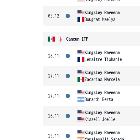
Kingsley Raveena
03.12.
Bougrat Maelys
Cancun ITF
Kingsley Raveena
28.11.
Lemaitre Tiphanie
Kingsley Raveena
27.11.
Zacarias Marcela
Kingsley Raveena
27.11.
Bonardi Berta
Kingsley Raveena
26.11.
Kissell Joelle
Kingsley Raveena
23.11.
Yamalapalli Sahaja