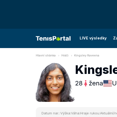
LIVE výsledky
Z
Hlavní stránka
Hráči
Kingsley Raveena
Kingsl
28
žena
U
Datum nar.:
Výška:
Váha:
Hraje rukou:
Aktuální/n