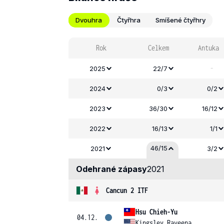
Dvouhra
Čtyřhra
Smíšené čtyřhry
Rok
Celkem
Antuka
-
2025
22/7
2024
0/3
0/2
2023
36/30
16/12
2022
16/13
1/1
46/15
2021
3/2
Odehrané zápasy
2021
Cancun 2 ITF
Hsu Chieh-Yu
04.12.
Kingsley Raveena