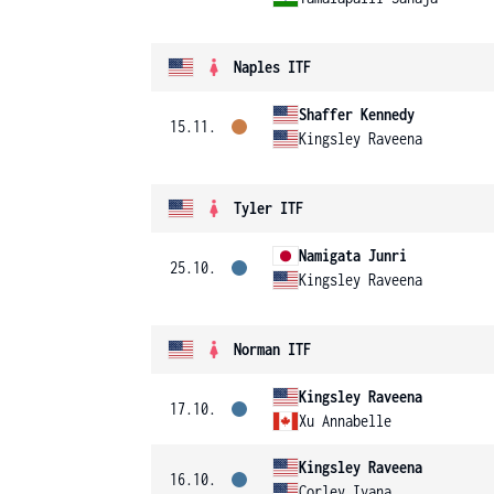
Naples ITF
Shaffer Kennedy
15.11.
Kingsley Raveena
Tyler ITF
Namigata Junri
25.10.
Kingsley Raveena
Norman ITF
Kingsley Raveena
17.10.
Xu Annabelle
Kingsley Raveena
16.10.
Corley Ivana