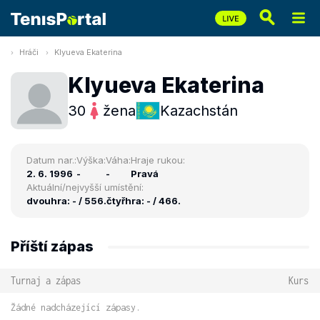
Hráči
Klyueva Ekaterina
Klyueva Ekaterina
30
žena
Kazachstán
Datum nar.:
Výška:
Váha:
Hraje rukou:
2. 6. 1996
-
-
Pravá
Aktuální/nejvyšší umístění:
dvouhra: - / 556.
čtyřhra: - / 466.
Příští zápas
Turnaj a zápas
Kurs
Žádné nadcházející zápasy.