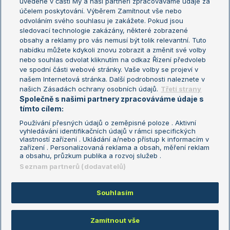
uvedené v části My a naši partneři zpracováváme údaje za
US Open
účelem poskytování. Výběrem Zamítnout vše nebo
odvoláním svého souhlasu je zakážete. Pokud jsou
Turnaj mistrů
sledovací technologie zakázány, některé zobrazené
Turnaj mistryň
obsahy a reklamy pro vás nemusí být tolik relevantní. Tuto
Aktualní trendy
nabídku můžete kdykoli znovu zobrazit a změnit své volby
nebo souhlas odvolat kliknutím na odkaz Řízení předvoleb
ve spodní části webové stránky. Vaše volby se projeví v
Fotbalové přestupy
našem Internetová stránka. Další podrobnosti naleznete v
Livesport Daily
našich Zásadách ochrany osobních údajů.
Třetí strany
Společně s našimi partnery zpracováváme údaje s
LS Prague Open
tímto cílem:
Používání přesných údajů o zeměpisné poloze . Aktivní
vyhledávání identifikačních údajů v rámci specifických
vlastností zařízení . Ukládání a/nebo přístup k informacím v
Podmínky užití
Nastavení soukromí
zařízení . Personalizovaná reklama a obsah, měření reklam
GDPR a žurnalistika
Reklama
a obsahu, průzkum publika a rozvoj služeb .
Informace o zpracování osobních
Kontakt
Seznam partnerů (dodavatelů)
údajů
Tiráž
Souhlasím
Copyright © 2008-2026 TenisPortal.cz. Využíváme zpravodajství ČTK.
Zamítnout vše