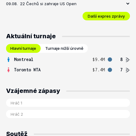
09.08.
22 Čechů si zahraje US Open
Další expres zprávy
Aktuální turnaje
Hlavní turnaje
Turnaje nižší úrovně
Montreal
$9.4M
8
Toronto WTA
$7.4M
7
Vzájemné zápasy
Soutěž