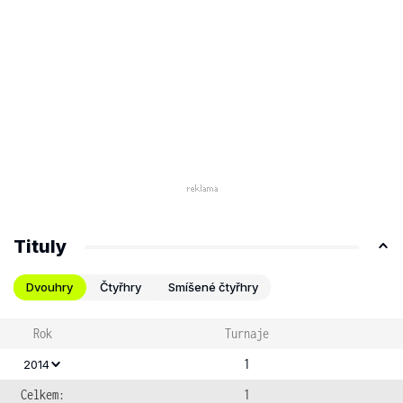
Tituly
Dvouhry
Čtyřhry
Smíšené čtyřhry
Rok
Turnaje
1
2014
Celkem:
1