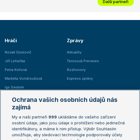
Další partneři
Hráči
Zprávy
Novak Djokovič
Aktuality
Jiří Lehečka
Tenisová Previews
Petra Kvitová
Rozhovory
Markéta Vondroušová
Express zprávy
Iga Swiatek
Marie Bouzková
Ochrana vašich osobních údajů nás
Žebříčky
Kalendář turnajů
zajímá
My a naši partneři
999
ukládáme do vašeho zařízení
Žebříček ATP (muži)
Australian Open
osobní údaje, jako jsou údaje o prohlížení nebo jedinečné
Žebříček WTA (ženy)
French Open
identifikátory, a máme k nim přístup. Výběr Souhlasím
umožňuje, aby sledovací technologie podporovaly účely
Sázkařský žebříček
Wimbledon