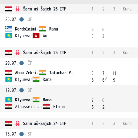
Šarm aš-Šajch 26 ITF
1
2
3
Kurs
26.07.
OF
Kordolaimi
/
Rana
6
6
Klyueva
/
Wu
3
3
Šarm aš-Šajch 25 ITF
1
2
3
Kurs
20.07.
ČF
Abou Zekri
/
Tatachar Venugopal
3
7
11
3
Klyueva
/
Rana
6
6
9
19.07.
OF
Klyueva
/
Rana
7
6
Alhussein Abdel Aziz
/
Elnimr
5
2
Šarm aš-Šajch 24 ITF
1
2
3
Kurs
15.07.
SF