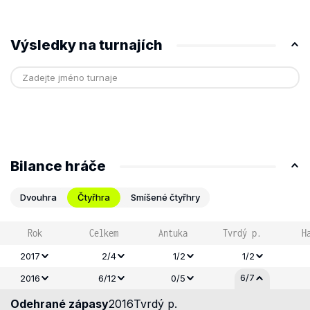
Výsledky na turnajích
Bilance hráče
Dvouhra
Čtyřhra
Smíšené čtyřhry
Rok
Celkem
Antuka
Tvrdý p.
H
2017
2/4
1/2
1/2
6/7
2016
6/12
0/5
Odehrané zápasy
2016
Tvrdý p.