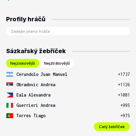
Profily hráčů
Sázkařský žebříček
Nejziskovější
Nejztrátovější
Cerundolo Juan Manuel
+1737
Obradovic Andrea
+1126
Eala Alexandra
+1081
Guerrieri Andrea
+995
Torres Tiago
+975
Celý žebříček