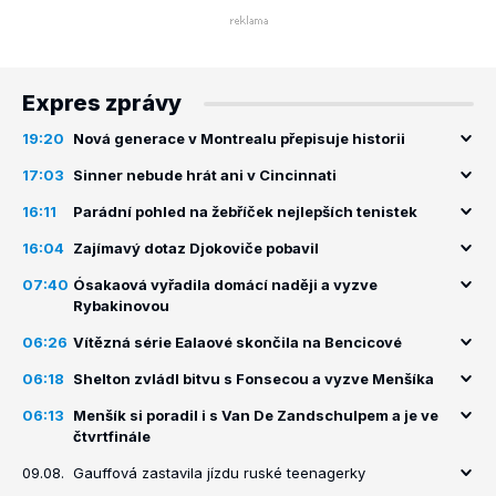
Expres zprávy
19:20
Nová generace v Montrealu přepisuje historii
17:03
Sinner nebude hrát ani v Cincinnati
16:11
Parádní pohled na žebříček nejlepších tenistek
16:04
Zajímavý dotaz Djokoviče pobavil
07:40
Ósakaová vyřadila domácí naději a vyzve
Rybakinovou
06:26
Vítězná série Ealaové skončila na Bencicové
06:18
Shelton zvládl bitvu s Fonsecou a vyzve Menšíka
06:13
Menšík si poradil i s Van De Zandschulpem a je ve
čtvrtfinále
09.08.
Gauffová zastavila jízdu ruské teenagerky