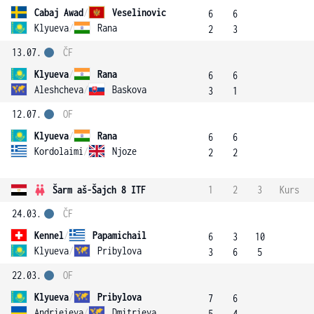
Cabaj Awad
/
Veselinovic
6
6
Klyueva
/
Rana
2
3
13.07.
ČF
Klyueva
/
Rana
6
6
Aleshcheva
/
Baskova
3
1
12.07.
OF
Klyueva
/
Rana
6
6
Kordolaimi
/
Njoze
2
2
Šarm aš-Šajch 8 ITF
1
2
3
Kurs
24.03.
ČF
Kennel
/
Papamichail
6
3
10
Klyueva
/
Pribylova
3
6
5
22.03.
OF
Klyueva
/
Pribylova
7
6
Andrieieva
/
Dmitrieva
5
4