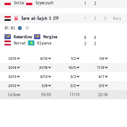
Snita
/
Szymczuch
1
2
Šarm aš-Šajch 5 ITF
1
2
3
Kurs
01.03.
OF
Komardina
/
Morgina
6
6
Horvat
/
Klyueva
2
2
2015
6/10
1/2
1/6
2014
31/18
10/5
17/9
2013
9/13
3/3
4/7
2012
5/8
2/2
3/5
Celkem
59/65
17/19
32/36