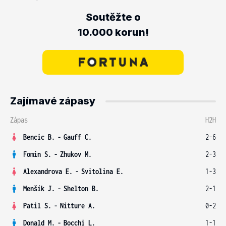
Soutěžte o
10.000 korun!
Zajímavé zápasy
Zápas
H2H
Bencic B.
-
Gauff C.
2-6
Fomin S.
-
Zhukov M.
2-3
Alexandrova E.
-
Svitolina E.
1-3
Menšík J.
-
Shelton B.
2-1
Patil S.
-
Nitture A.
0-2
Donald M.
-
Bocchi L.
1-1