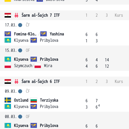
Šarm aš-Šajch 7 ITF
1
2
3
Kurs
17.03.
ČF
Fomina-Klotz
/
Yashina
6
6
Klyueva
/
Pribylova
1
3
15.03.
OF
Klyueva
/
Pribylova
6
4
14
Szymczuch
/
Wira
4
6
12
Šarm aš-Šajch 6 ITF
1
2
3
Kurs
09.03.
ČF
Ostlund
/
Terziyska
6
7
4
Klyueva
/
Pribylova
3
6
08.03.
OF
Klyueva
/
Pribylova
6
6