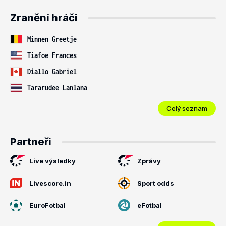
Zranění hráči
Minnen Greetje
Tiafoe Frances
Diallo Gabriel
Tararudee Lanlana
Celý seznam
Partneři
Live výsledky
Zprávy
Livescore.in
Sport odds
EuroFotbal
eFotbal