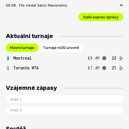
06.08.
Fils nedal šanci Navonemu
Další expres zprávy
Aktuální turnaje
Hlavní turnaje
Turnaje nižší úrovně
Montreal
$9.4M
22
Toronto WTA
$7.4M
21
Vzájemné zápasy
Soutěž