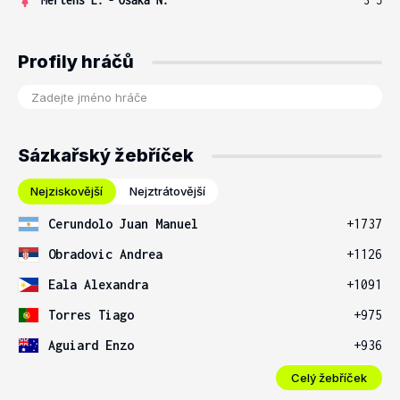
Profily hráčů
Sázkařský žebříček
Nejziskovější
Nejztrátovější
Cerundolo Juan Manuel
+1737
Obradovic Andrea
+1126
Eala Alexandra
+1091
Torres Tiago
+975
Aguiard Enzo
+936
Celý žebříček