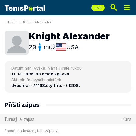
Hráči
Knight Alexander
Knight Alexander
29
muž
USA
Datum nar.:
Výška:
Váha:
Hraje rukou:
11. 12. 1996
193 cm
86 kg
Levá
Aktuální/nejvyšší umístění:
dvouhra: - / 1168.
čtyřhra: - / 1208.
Příští zápas
Turnaj a zápas
Kurs
Žádné nadcházející zápasy.