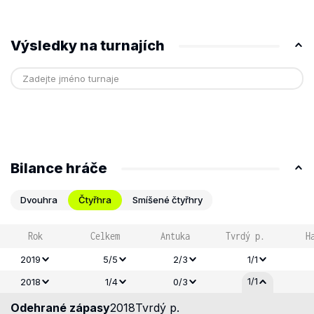
Výsledky na turnajích
Bilance hráče
Dvouhra
Čtyřhra
Smíšené čtyřhry
Rok
Celkem
Antuka
Tvrdý p.
H
2019
5/5
2/3
1/1
1/1
2018
1/4
0/3
Odehrané zápasy
2018
Tvrdý p.