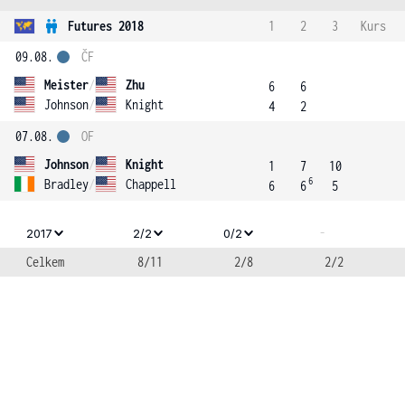
Futures 2018
1
2
3
Kurs
09.08.
ČF
Meister
/
Zhu
6
6
Johnson
/
Knight
4
2
07.08.
OF
Johnson
/
Knight
1
7
10
6
Bradley
/
Chappell
6
6
5
-
2017
2/2
0/2
Celkem
8/11
2/8
2/2