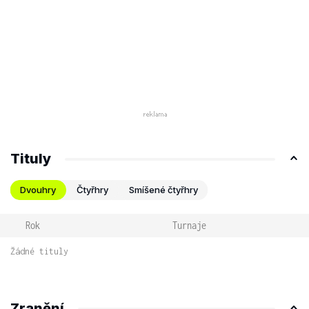
Tituly
Dvouhry
Čtyřhry
Smíšené čtyřhry
Rok
Turnaje
Žádné tituly
Zranění