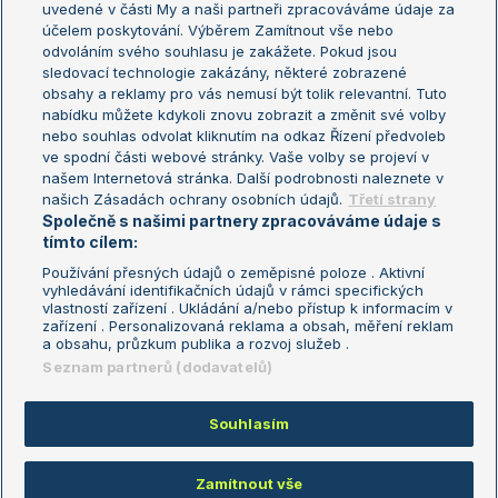
uvedené v části My a naši partneři zpracováváme údaje za
US Open
účelem poskytování. Výběrem Zamítnout vše nebo
odvoláním svého souhlasu je zakážete. Pokud jsou
Turnaj mistrů
sledovací technologie zakázány, některé zobrazené
Turnaj mistryň
obsahy a reklamy pro vás nemusí být tolik relevantní. Tuto
Aktualní trendy
nabídku můžete kdykoli znovu zobrazit a změnit své volby
nebo souhlas odvolat kliknutím na odkaz Řízení předvoleb
ve spodní části webové stránky. Vaše volby se projeví v
Fotbalové přestupy
našem Internetová stránka. Další podrobnosti naleznete v
Livesport Daily
našich Zásadách ochrany osobních údajů.
Třetí strany
Společně s našimi partnery zpracováváme údaje s
LS Prague Open
tímto cílem:
Používání přesných údajů o zeměpisné poloze . Aktivní
vyhledávání identifikačních údajů v rámci specifických
vlastností zařízení . Ukládání a/nebo přístup k informacím v
Podmínky užití
Nastavení soukromí
zařízení . Personalizovaná reklama a obsah, měření reklam
GDPR a žurnalistika
Reklama
a obsahu, průzkum publika a rozvoj služeb .
Informace o zpracování osobních
Kontakt
Seznam partnerů (dodavatelů)
údajů
Tiráž
Souhlasím
Copyright © 2008-2026 TenisPortal.cz. Využíváme zpravodajství ČTK.
Zamítnout vše