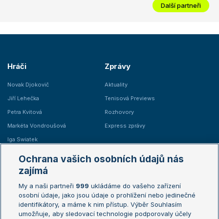
Další partneři
Hráči
Zprávy
Novak Djokovič
Aktuality
Jiří Lehečka
Tenisová Previews
Petra Kvitová
Rozhovory
Markéta Vondroušová
Express zprávy
Iga Swiatek
Marie Bouzková
Ochrana vašich osobních údajů nás
Žebříčky
Kalendář turnajů
zajímá
My a naši partneři
999
ukládáme do vašeho zařízení
Žebříček ATP (muži)
Australian Open
osobní údaje, jako jsou údaje o prohlížení nebo jedinečné
Žebříček WTA (ženy)
French Open
identifikátory, a máme k nim přístup. Výběr Souhlasím
umožňuje, aby sledovací technologie podporovaly účely
Sázkařský žebříček
Wimbledon