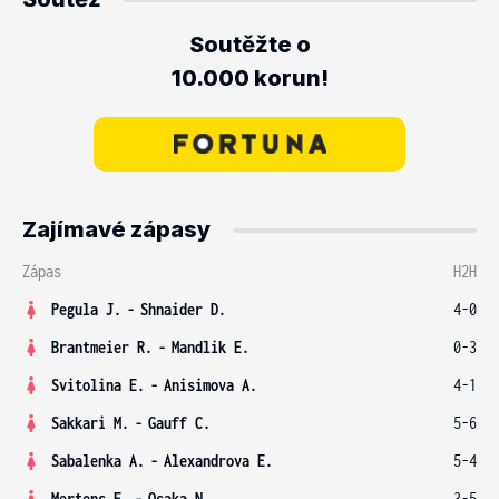
Soutěžte o
10.000 korun!
Zajímavé zápasy
Zápas
H2H
Pegula J.
-
Shnaider D.
4-0
Brantmeier R.
-
Mandlik E.
0-3
Svitolina E.
-
Anisimova A.
4-1
Sakkari M.
-
Gauff C.
5-6
Sabalenka A.
-
Alexandrova E.
5-4
Mertens E.
-
Osaka N.
3-5