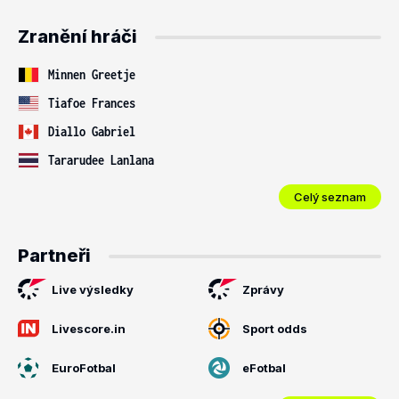
Zranění hráči
Minnen Greetje
Tiafoe Frances
Diallo Gabriel
Tararudee Lanlana
Celý seznam
Partneři
Live výsledky
Zprávy
Livescore.in
Sport odds
EuroFotbal
eFotbal