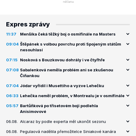
Expres zprávy
11:37
Menšíka čeká těžký boj o osmifinále na Masters
09:04
Štěpánek s volbou povrchu proti Spojeným státům
nesouhlasí
07:15
Nosková s Bouzkovou dohrály i ve čtyřhře
07:08
Sabalenková neměla problém ani se zkušenou
Číňankou
07:04
Jódar vyřídil i Musettiho a vyzve Lehečku
06:33
Lehečka neměl problém, v Montrealu je v osmifinále
05:57
Bartůňková po třísetovém boji podlehla
Anisimovové
06.08.
Alcaraz by podle experta měl ukončit sezonu
06.08.
Pegulaová nadělila přemožitelce Siniakové kanára