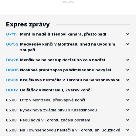
Expres zprávy
07:11
Monfils nadělil Tienovi kanára, přesto padl
06:53
Medveděv končí v Montrealu hned na úvodním
soupeři
06:26
Menšík se na postup do třetího kola nadřel
06:05
Noskové první zápas po Wimbledonu nevyšel
05:39
Krejčíková nestačila v Torontu na Samsonovovou
00:12
Další šok v Montrealu, Zverev končí
05.08.
Fritz v Montrealu překvapivě končí
05.08.
Rybakinová zvládla bitvu s Kasatkinovou
05.08.
Pegulaová v Torontu začala obratem
05.08.
Na Townsendovou nestačila v Torontu ani Bouzková