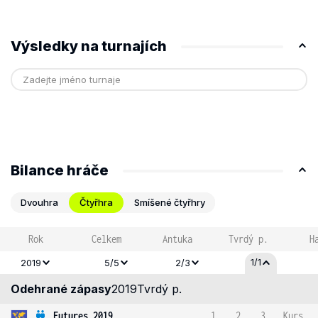
Výsledky na turnajích
Bilance hráče
Dvouhra
Čtyřhra
Smíšené čtyřhry
Rok
Celkem
Antuka
Tvrdý p.
H
1/1
2019
5/5
2/3
Odehrané zápasy
2019
Tvrdý p.
Futures 2019
1
2
3
Kurs