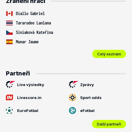
Zranění hráči
Diallo Gabriel
Tararudee Lanlana
Siniaková Kateřina
Munar Jaume
Celý seznam
Partneři
Live výsledky
Zprávy
Livescore.in
Sport odds
EuroFotbal
eFotbal
Další partneři