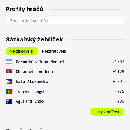
Profily hráčů
Sázkařský žebříček
Nejziskovější
Nejztrátovější
Cerundolo Juan Manuel
+1737
Obradovic Andrea
+1126
Eala Alexandra
+1091
Torres Tiago
+975
Aguiard Enzo
+936
Celý žebříček