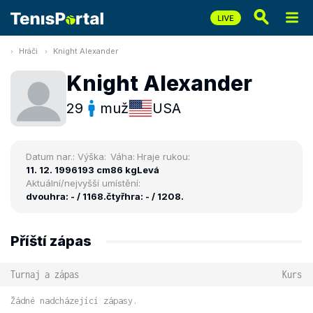
Hráči
Knight Alexander
Knight Alexander
29
muž
USA
Datum nar.:
Výška:
Váha:
Hraje rukou:
11. 12. 1996
193 cm
86 kg
Levá
Aktuální/nejvyšší umístění:
dvouhra: - / 1168.
čtyřhra: - / 1208.
Příští zápas
Turnaj a zápas
Kurs
Žádné nadcházející zápasy.