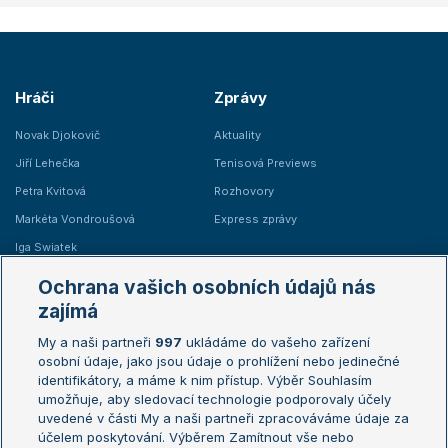
Hráči
Zprávy
Novak Djokovič
Aktuality
Jiří Lehečka
Tenisová Previews
Petra Kvitová
Rozhovory
Markéta Vondroušová
Express zprávy
Iga Swiatek
Marie Bouzková
Ochrana vašich osobních údajů nás
Žebříčky
Kalendář turnajů
zajímá
My a naši partneři
997
ukládáme do vašeho zařízení
Žebříček ATP (muži)
Australian Open
osobní údaje, jako jsou údaje o prohlížení nebo jedinečné
Žebříček WTA (ženy)
French Open
identifikátory, a máme k nim přístup. Výběr Souhlasím
umožňuje, aby sledovací technologie podporovaly účely
Sázkařský žebříček
Wimbledon
uvedené v části My a naši partneři zpracováváme údaje za
US Open
účelem poskytování. Výběrem Zamítnout vše nebo