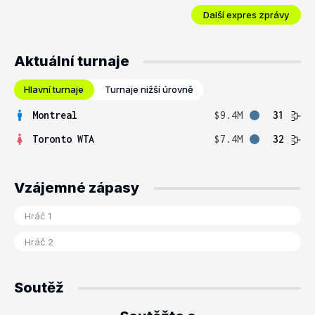
Další expres zprávy
Aktuální turnaje
Hlavní turnaje
Turnaje nižší úrovně
Montreal
$9.4M
31
Toronto WTA
$7.4M
32
Vzájemné zápasy
Soutěž