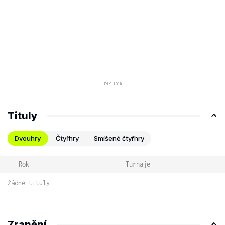
Tituly
Dvouhry
Čtyřhry
Smíšené čtyřhry
Rok
Turnaje
Žádné tituly
Zranění