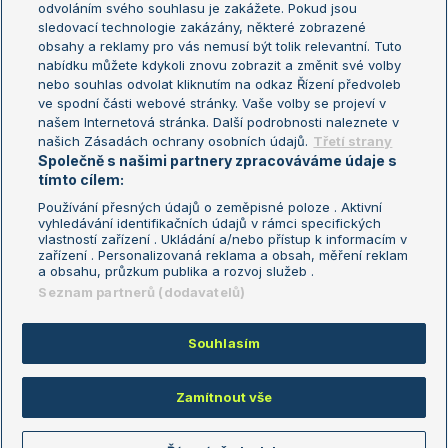
odvoláním svého souhlasu je zakážete. Pokud jsou
Turnaj mistrů
sledovací technologie zakázány, některé zobrazené
Turnaj mistryň
obsahy a reklamy pro vás nemusí být tolik relevantní. Tuto
Aktualní trendy
nabídku můžete kdykoli znovu zobrazit a změnit své volby
nebo souhlas odvolat kliknutím na odkaz Řízení předvoleb
ve spodní části webové stránky. Vaše volby se projeví v
Fotbalové přestupy
našem Internetová stránka. Další podrobnosti naleznete v
Livesport Daily
našich Zásadách ochrany osobních údajů.
Třetí strany
Společně s našimi partnery zpracováváme údaje s
LS Prague Open
tímto cílem:
Používání přesných údajů o zeměpisné poloze . Aktivní
vyhledávání identifikačních údajů v rámci specifických
vlastností zařízení . Ukládání a/nebo přístup k informacím v
Podmínky užití
Nastavení soukromí
zařízení . Personalizovaná reklama a obsah, měření reklam
GDPR a žurnalistika
Reklama
a obsahu, průzkum publika a rozvoj služeb .
Informace o zpracování osobních
Kontakt
Seznam partnerů (dodavatelů)
údajů
Tiráž
Souhlasím
Copyright © 2008-2026 TenisPortal.cz. Využíváme zpravodajství ČTK.
Zamítnout vše