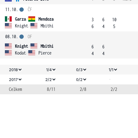
11.10.
ČF
Garza
/
Mendoza
3
6
10
Knight
/
Mbithi
6
4
5
08.10.
OF
Knight
/
Mbithi
6
6
Kodat
/
Pierce
4
4
2018
1/4
0/3
1/1
-
2017
2/2
0/2
Celkem
8/11
2/8
2/2