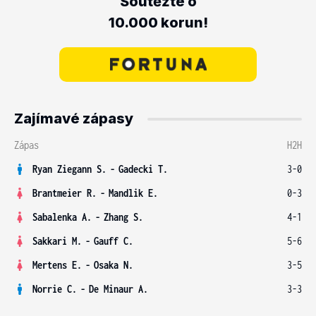
Soutěžte o
10.000 korun!
Zajímavé zápasy
Zápas
H2H
Ryan Ziegann S.
-
Gadecki T.
3-0
Brantmeier R.
-
Mandlik E.
0-3
Sabalenka A.
-
Zhang S.
4-1
Sakkari M.
-
Gauff C.
5-6
Mertens E.
-
Osaka N.
3-5
Norrie C.
-
De Minaur A.
3-3