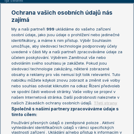
Iga Swiatek
Marie Bouzková
Ochrana vašich osobních údajů nás
Žebříčky
Kalendář turnajů
zajímá
My a naši partneři
999
ukládáme do vašeho zařízení
Žebříček ATP (muži)
Australian Open
osobní údaje, jako jsou údaje o prohlížení nebo jedinečné
Žebříček WTA (ženy)
French Open
identifikátory, a máme k nim přístup. Výběr Souhlasím
umožňuje, aby sledovací technologie podporovaly účely
Sázkařský žebříček
Wimbledon
uvedené v části My a naši partneři zpracováváme údaje za
US Open
účelem poskytování. Výběrem Zamítnout vše nebo
odvoláním svého souhlasu je zakážete. Pokud jsou
Turnaj mistrů
sledovací technologie zakázány, některé zobrazené
Turnaj mistryň
obsahy a reklamy pro vás nemusí být tolik relevantní. Tuto
Aktualní trendy
nabídku můžete kdykoli znovu zobrazit a změnit své volby
nebo souhlas odvolat kliknutím na odkaz Řízení předvoleb
ve spodní části webové stránky. Vaše volby se projeví v
Fotbalové přestupy
našem Internetová stránka. Další podrobnosti naleznete v
Livesport Daily
našich Zásadách ochrany osobních údajů.
Třetí strany
Společně s našimi partnery zpracováváme údaje s
LS Prague Open
tímto cílem:
Používání přesných údajů o zeměpisné poloze . Aktivní
vyhledávání identifikačních údajů v rámci specifických
vlastností zařízení . Ukládání a/nebo přístup k informacím v