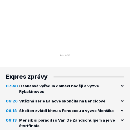
Expres zprávy
07:40
Ósakaová vyřadila domácí naději a vyzve
Rybakinovou
06:26
Vítězná série Ealaové skončila na Bencicové
06:18
Shelton zvládl bitvu s Fonsecou a vyzve Menšíka
06:13
Menšík si poradil i s Van De Zandschulpem a je ve
čtvrtfinále