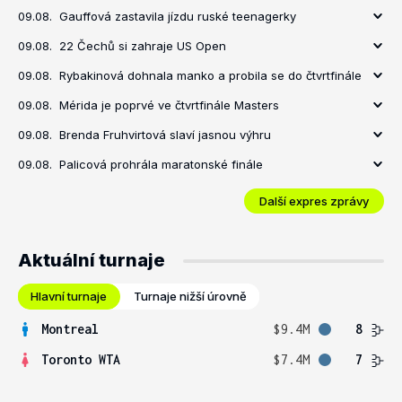
09.08.
Gauffová zastavila jízdu ruské teenagerky
09.08.
22 Čechů si zahraje US Open
09.08.
Rybakinová dohnala manko a probila se do čtvrtfinále
09.08.
Mérida je poprvé ve čtvrtfinále Masters
09.08.
Brenda Fruhvirtová slaví jasnou výhru
09.08.
Palicová prohrála maratonské finále
Další expres zprávy
Aktuální turnaje
Hlavní turnaje
Turnaje nižší úrovně
Montreal
$9.4M
8
Toronto WTA
$7.4M
7