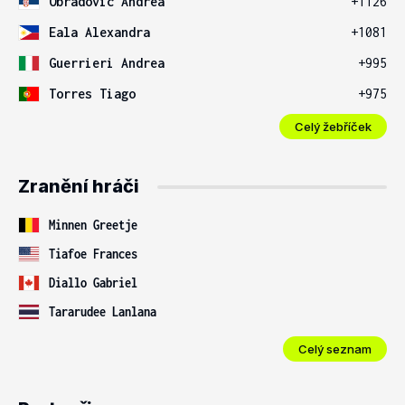
Obradovic Andrea
+1126
Eala Alexandra
+1081
Guerrieri Andrea
+995
Torres Tiago
+975
Celý žebříček
Zranění hráči
Minnen Greetje
Tiafoe Frances
Diallo Gabriel
Tararudee Lanlana
Celý seznam