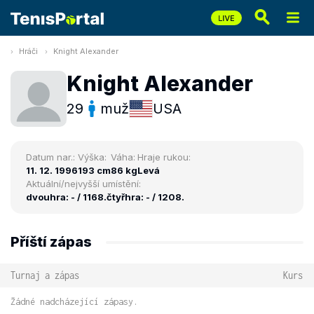
Hráči
Knight Alexander
Knight Alexander
29
muž
USA
Datum nar.:
Výška:
Váha:
Hraje rukou:
11. 12. 1996
193 cm
86 kg
Levá
Aktuální/nejvyšší umístění:
dvouhra: - / 1168.
čtyřhra: - / 1208.
Příští zápas
Turnaj a zápas
Kurs
Žádné nadcházející zápasy.