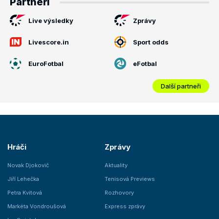
Partneři
Live výsledky
Zprávy
Livescore.in
Sport odds
EuroFotbal
eFotbal
Další partneři
Hráči
Zprávy
Novak Djokovič
Aktuality
Jiří Lehečka
Tenisová Previews
Petra Kvitová
Rozhovory
Markéta Vondroušová
Express zprávy