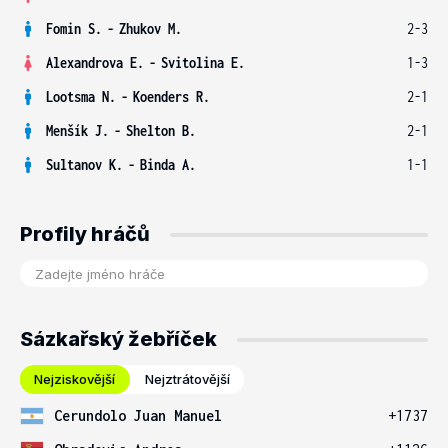
Fomin S.
-
Zhukov M.
2-3
Alexandrova E.
-
Svitolina E.
1-3
Lootsma N.
-
Koenders R.
2-1
Menšík J.
-
Shelton B.
2-1
Sultanov K.
-
Binda A.
1-1
Profily hráčů
Sázkařský žebříček
Nejziskovější
Nejztrátovější
Cerundolo Juan Manuel
+1737