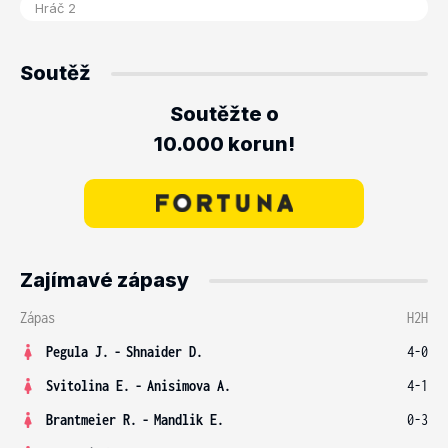
Soutěž
Soutěžte o
10.000 korun!
Zajímavé zápasy
Zápas
H2H
Pegula J.
-
Shnaider D.
4-0
Svitolina E.
-
Anisimova A.
4-1
Brantmeier R.
-
Mandlik E.
0-3