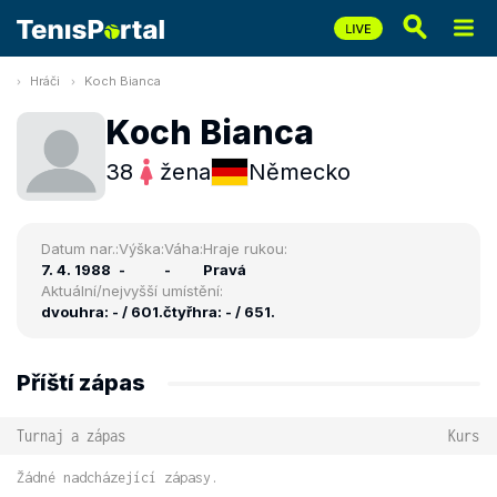
Hráči
Koch Bianca
Koch Bianca
38
žena
Německo
Datum nar.:
Výška:
Váha:
Hraje rukou:
7. 4. 1988
-
-
Pravá
Aktuální/nejvyšší umístění:
dvouhra: - / 601.
čtyřhra: - / 651.
Příští zápas
Turnaj a zápas
Kurs
Žádné nadcházející zápasy.