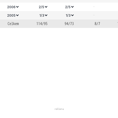
-
2006
2/5
2/5
-
2005
1/3
1/3
Celkem
114/95
94/73
8/7