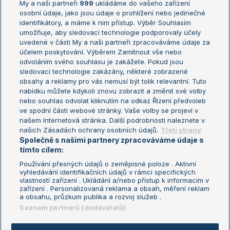
My a naši partneři
999
ukládáme do vašeho zařízení
Žebříček ATP (muži)
Australian Open
osobní údaje, jako jsou údaje o prohlížení nebo jedinečné
Žebříček WTA (ženy)
French Open
identifikátory, a máme k nim přístup. Výběr Souhlasím
umožňuje, aby sledovací technologie podporovaly účely
Sázkařský žebříček
Wimbledon
uvedené v části My a naši partneři zpracováváme údaje za
US Open
účelem poskytování. Výběrem Zamítnout vše nebo
odvoláním svého souhlasu je zakážete. Pokud jsou
Turnaj mistrů
sledovací technologie zakázány, některé zobrazené
Turnaj mistryň
obsahy a reklamy pro vás nemusí být tolik relevantní. Tuto
Aktualní trendy
nabídku můžete kdykoli znovu zobrazit a změnit své volby
nebo souhlas odvolat kliknutím na odkaz Řízení předvoleb
ve spodní části webové stránky. Vaše volby se projeví v
Fotbalové přestupy
našem Internetová stránka. Další podrobnosti naleznete v
Livesport Daily
našich Zásadách ochrany osobních údajů.
Třetí strany
Společně s našimi partnery zpracováváme údaje s
LS Prague Open
tímto cílem:
Používání přesných údajů o zeměpisné poloze . Aktivní
vyhledávání identifikačních údajů v rámci specifických
vlastností zařízení . Ukládání a/nebo přístup k informacím v
Podmínky užití
Nastavení soukromí
zařízení . Personalizovaná reklama a obsah, měření reklam
GDPR a žurnalistika
Reklama
a obsahu, průzkum publika a rozvoj služeb .
Informace o zpracování osobních
Kontakt
Seznam partnerů (dodavatelů)
údajů
Tiráž