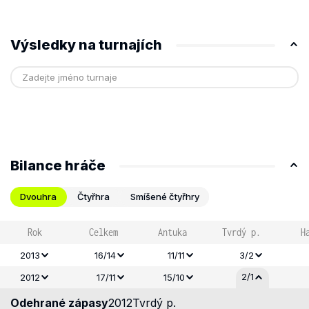
Výsledky na turnajích
Bilance hráče
Dvouhra
Čtyřhra
Smíšené čtyřhry
Rok
Celkem
Antuka
Tvrdý p.
H
2013
16/14
11/11
3/2
2/1
2012
17/11
15/10
Odehrané zápasy
2012
Tvrdý p.