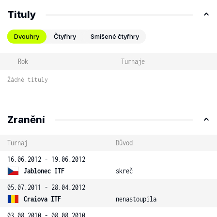
Tituly
Dvouhry
Čtyřhry
Smíšené čtyřhry
Rok
Turnaje
Žádné tituly
Zranění
Turnaj
Důvod
16.06.2012 - 19.06.2012
Jablonec ITF
skreč
05.07.2011 - 28.04.2012
Craiova ITF
nenastoupila
03.08.2010 - 08.08.2010