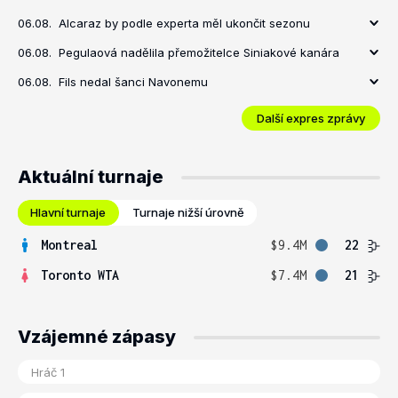
06.08.
Alcaraz by podle experta měl ukončit sezonu
06.08.
Pegulaová nadělila přemožitelce Siniakové kanára
06.08.
Fils nedal šanci Navonemu
Další expres zprávy
Aktuální turnaje
Hlavní turnaje
Turnaje nižší úrovně
Montreal
$9.4M
22
Toronto WTA
$7.4M
21
Vzájemné zápasy