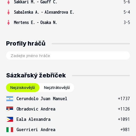
Sakkari M.
-
Gauff C.
5-6
Sabalenka A.
-
Alexandrova E.
5-4
Mertens E.
-
Osaka N.
3-5
Profily hráčů
Sázkařský žebříček
Nejziskovější
Nejztrátovější
Cerundolo Juan Manuel
+1737
Obradovic Andrea
+1126
Eala Alexandra
+1091
Guerrieri Andrea
+981