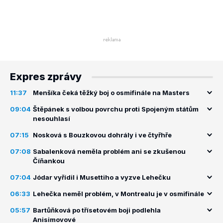
Expres zprávy
11:37
Menšíka čeká těžký boj o osmifinále na Masters
09:04
Štěpánek s volbou povrchu proti Spojeným státům
nesouhlasí
07:15
Nosková s Bouzkovou dohrály i ve čtyřhře
07:08
Sabalenková neměla problém ani se zkušenou
Číňankou
07:04
Jódar vyřídil i Musettiho a vyzve Lehečku
06:33
Lehečka neměl problém, v Montrealu je v osmifinále
05:57
Bartůňková po třísetovém boji podlehla
Anisimovové