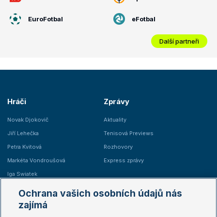
EuroFotbal
eFotbal
Další partneři
Hráči
Zprávy
Novak Djokovič
Aktuality
Jiří Lehečka
Tenisová Previews
Petra Kvitová
Rozhovory
Markéta Vondroušová
Express zprávy
Iga Swiatek
Marie Bouzková
Ochrana vašich osobních údajů nás
Žebříčky
Kalendář turnajů
zajímá