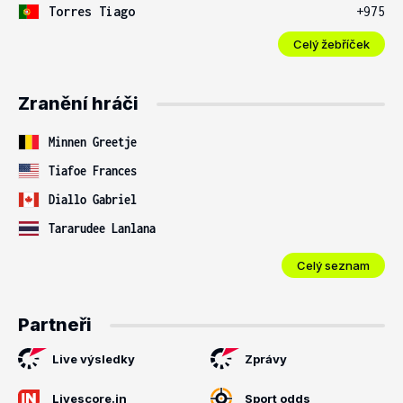
Torres Tiago
+975
Celý žebříček
Zranění hráči
Minnen Greetje
Tiafoe Frances
Diallo Gabriel
Tararudee Lanlana
Celý seznam
Partneři
Live výsledky
Zprávy
Livescore.in
Sport odds