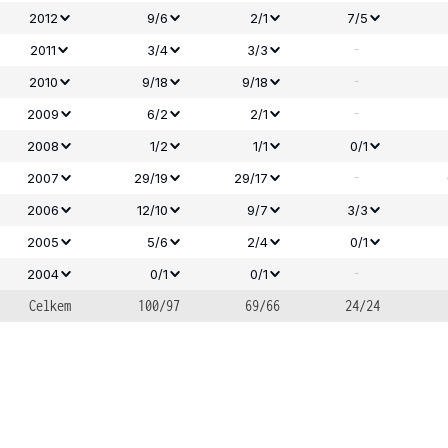
2012
9/6
2/1
7/5
-
2011
3/4
3/3
-
2010
9/18
9/18
-
2009
6/2
2/1
2008
1/2
1/1
0/1
-
2007
29/19
29/17
2006
12/10
9/7
3/3
2005
5/6
2/4
0/1
-
2004
0/1
0/1
Celkem
100/97
69/66
24/24