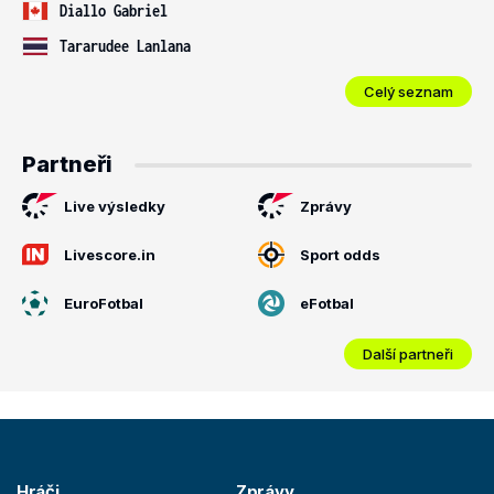
Diallo Gabriel
Tararudee Lanlana
Celý seznam
Partneři
Live výsledky
Zprávy
Livescore.in
Sport odds
EuroFotbal
eFotbal
Další partneři
Hráči
Zprávy