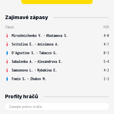
Zajímavé zápasy
Zápas
H2H
Miroshnichenko V.
-
Khatamova S.
4-0
Svitolina E.
-
Anisimova A.
4-1
D'Agostino S.
-
Tabacco G.
0-3
Sabalenka A.
-
Alexandrova E.
5-4
Samsonova L.
-
Rybakina E.
4-2
Fomin S.
-
Zhukov M.
2-3
Profily hráčů