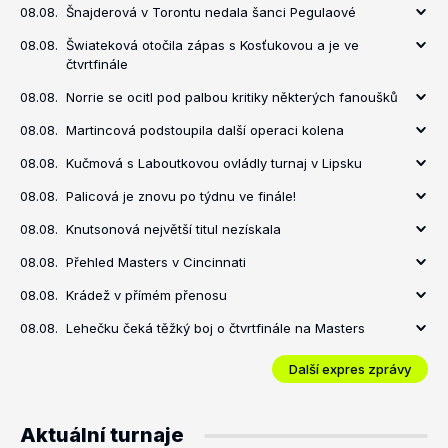
08.08.
Šnajderová v Torontu nedala šanci Pegulaové
08.08.
Šwiateková otočila zápas s Kosťukovou a je ve
čtvrtfinále
08.08.
Norrie se ocitl pod palbou kritiky některých fanoušků
08.08.
Martincová podstoupila další operaci kolena
08.08.
Kučmová s Laboutkovou ovládly turnaj v Lipsku
08.08.
Palicová je znovu po týdnu ve finále!
08.08.
Knutsonová největší titul nezískala
08.08.
Přehled Masters v Cincinnati
08.08.
Krádež v přímém přenosu
08.08.
Lehečku čeká těžký boj o čtvrtfinále na Masters
Další expres zprávy
Aktuální turnaje