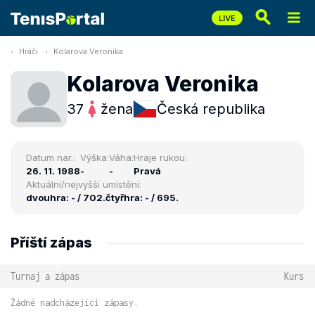
Hráči
Kolarova Veronika
Kolarova Veronika
37
žena
Česká republika
Datum nar.:
Výška:
Váha:
Hraje rukou:
26. 11. 1988
-
-
Pravá
Aktuální/nejvyšší umístění:
dvouhra: - / 702.
čtyřhra: - / 695.
Příští zápas
Turnaj a zápas
Kurs
Žádné nadcházející zápasy.