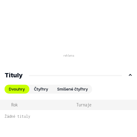
Tituly
Dvouhry
Čtyřhry
Smíšené čtyřhry
Rok
Turnaje
Žádné tituly