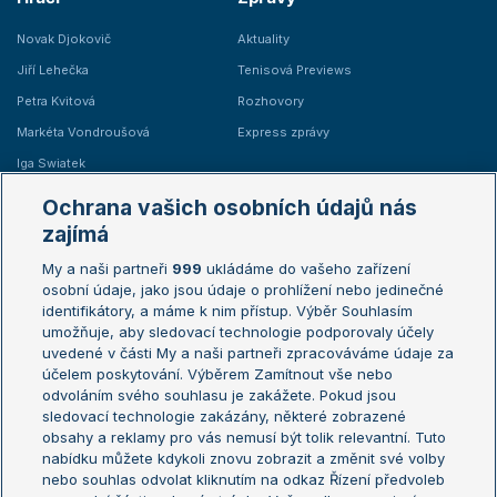
Novak Djokovič
Aktuality
Jiří Lehečka
Tenisová Previews
Petra Kvitová
Rozhovory
Markéta Vondroušová
Express zprávy
Iga Swiatek
Marie Bouzková
Ochrana vašich osobních údajů nás
Žebříčky
Kalendář turnajů
zajímá
My a naši partneři
999
ukládáme do vašeho zařízení
Žebříček ATP (muži)
Australian Open
osobní údaje, jako jsou údaje o prohlížení nebo jedinečné
Žebříček WTA (ženy)
French Open
identifikátory, a máme k nim přístup. Výběr Souhlasím
umožňuje, aby sledovací technologie podporovaly účely
Sázkařský žebříček
Wimbledon
uvedené v části My a naši partneři zpracováváme údaje za
US Open
účelem poskytování. Výběrem Zamítnout vše nebo
odvoláním svého souhlasu je zakážete. Pokud jsou
Turnaj mistrů
sledovací technologie zakázány, některé zobrazené
Turnaj mistryň
obsahy a reklamy pro vás nemusí být tolik relevantní. Tuto
Aktualní trendy
nabídku můžete kdykoli znovu zobrazit a změnit své volby
nebo souhlas odvolat kliknutím na odkaz Řízení předvoleb