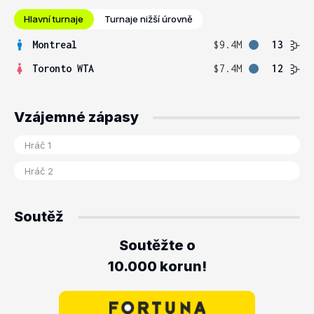
Hlavní turnaje
Turnaje nižší úrovně
Montreal
$9.4M
13
Toronto WTA
$7.4M
12
Vzájemné zápasy
Soutěž
Soutěžte o
10.000 korun!