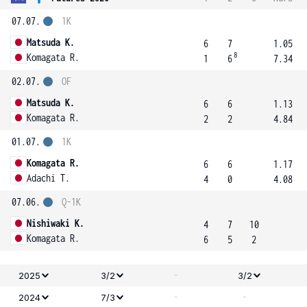
07.07.
1K
Matsuda K.
6
7
1.05
8
Komagata R.
1
6
7.34
02.07.
OF
Matsuda K.
6
6
1.13
Komagata R.
2
2
4.84
01.07.
1K
Komagata R.
6
6
1.17
Adachi T.
4
0
4.08
07.06.
Q-1K
Nishiwaki K.
4
7
10
Komagata R.
6
5
2
-
2025
3/2
3/2
-
-
2024
7/3