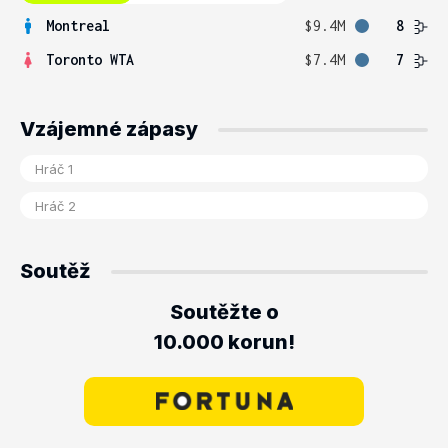
Montreal
$9.4M
8
Toronto WTA
$7.4M
7
Vzájemné zápasy
Soutěž
Soutěžte o
10.000 korun!