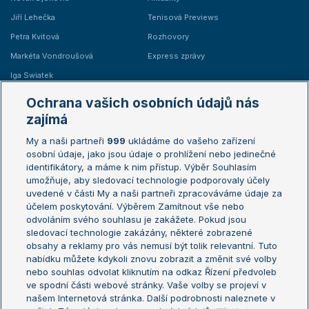
Jiří Lehečka
Tenisová Previews
Petra Kvitová
Rozhovory
Markéta Vondroušová
Express zprávy
Iga Swiatek
Marie Bouzková
Ochrana vašich osobních údajů nás
Žebříčky
Kalendář turnajů
zajímá
My a naši partneři
999
ukládáme do vašeho zařízení
Žebříček ATP (muži)
Australian Open
osobní údaje, jako jsou údaje o prohlížení nebo jedinečné
Žebříček WTA (ženy)
French Open
identifikátory, a máme k nim přístup. Výběr Souhlasím
umožňuje, aby sledovací technologie podporovaly účely
Sázkařský žebříček
Wimbledon
uvedené v části My a naši partneři zpracováváme údaje za
US Open
účelem poskytování. Výběrem Zamítnout vše nebo
odvoláním svého souhlasu je zakážete. Pokud jsou
Turnaj mistrů
sledovací technologie zakázány, některé zobrazené
Turnaj mistryň
obsahy a reklamy pro vás nemusí být tolik relevantní. Tuto
Aktualní trendy
nabídku můžete kdykoli znovu zobrazit a změnit své volby
nebo souhlas odvolat kliknutím na odkaz Řízení předvoleb
ve spodní části webové stránky. Vaše volby se projeví v
Fotbalové přestupy
našem Internetová stránka. Další podrobnosti naleznete v
Livesport Daily