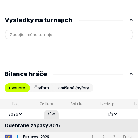
Výsledky na turnajích
Bilance hráče
Dvouhra
Čtyřhra
Smíšené čtyřhry
Rok
Celkem
Antuka
Tvrdý p.
H
-
1/3
2026
1/3
Odehrané zápasy
2026
Futures 2026
1
2
3
Kurs