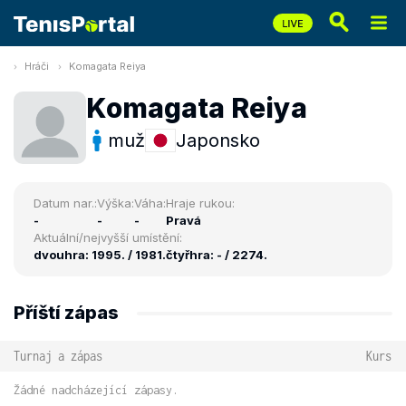
Hráči
Komagata Reiya
Komagata Reiya
muž
Japonsko
Datum nar.:
Výška:
Váha:
Hraje rukou:
-
-
-
Pravá
Aktuální/nejvyšší umístění:
dvouhra: 1995. / 1981.
čtyřhra: - / 2274.
Příští zápas
Turnaj a zápas
Kurs
Žádné nadcházející zápasy.