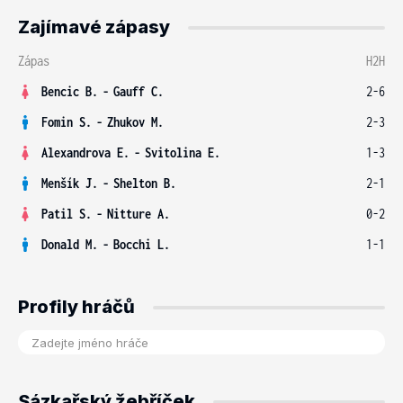
Zajímavé zápasy
Zápas
H2H
Bencic B.
-
Gauff C.
2-6
Fomin S.
-
Zhukov M.
2-3
Alexandrova E.
-
Svitolina E.
1-3
Menšík J.
-
Shelton B.
2-1
Patil S.
-
Nitture A.
0-2
Donald M.
-
Bocchi L.
1-1
Profily hráčů
Sázkařský žebříček