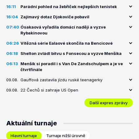
16:11
Parádní pohled na žebříček nejlepších tenistek
16:04
Zajímavý dotaz Djokoviče pobavil
07:40
Ósakaová vyřadila domácí naději a vyzve
Rybakinovou
06:26
Vítězná série Ealaové skončila na Bencicové
06:18
Shelton zvládl bitvu s Fonsecou a vyzve Menšíka
06:13
Menšík si poradil i s Van De Zandschulpem a je ve
čtvrtfinále
09.08.
Gauffová zastavila jízdu ruské teenagerky
09.08.
22 Čechů si zahraje US Open
Další expres zprávy
Aktuální turnaje
Hlavní turnaje
Turnaje nižší úrovně