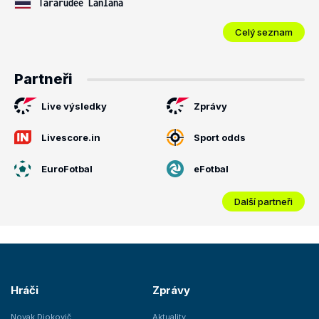
Tararudee Lanlana
Celý seznam
Partneři
Live výsledky
Zprávy
Livescore.in
Sport odds
EuroFotbal
eFotbal
Další partneři
Hráči
Zprávy
Novak Djokovič
Aktuality