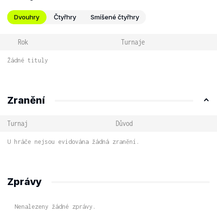
Dvouhry
Čtyřhry
Smíšené čtyřhry
Rok
Turnaje
Žádné tituly
Zranění
Turnaj
Důvod
U hráče nejsou evidována žádná zranění.
Zprávy
Nenalezeny žádné zprávy.