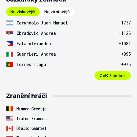
Nejziskovější
Nejztrátovější
Cerundolo Juan Manuel
+1737
Obradovic Andrea
+1126
Eala Alexandra
+1081
Guerrieri Andrea
+995
Torres Tiago
+975
Celý žebříček
Zranění hráči
Minnen Greetje
Tiafoe Frances
Diallo Gabriel