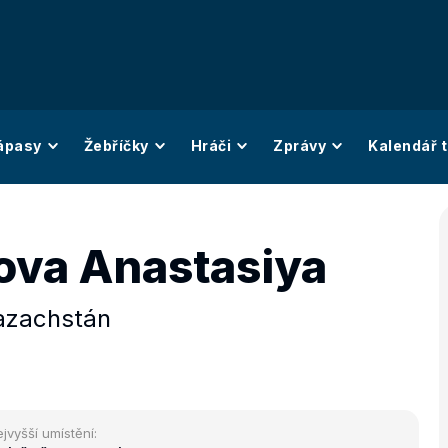
ápasy
Žebříčky
Hráči
Zprávy
Kalendář t
va Anastasiya
azachstán
jvyšší umístění: