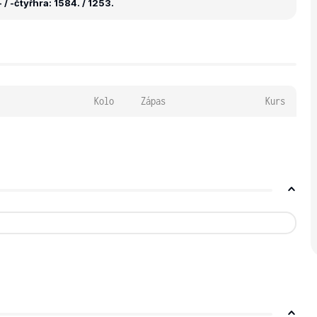
 / -
čtyřhra: 1584. / 1253.
Kolo
Zápas
Kurs