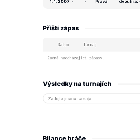
1. 1. 2007
-
-
Pravá
dvouhra: -
Příští zápas
Datum
Turnaj
Žádné nadcházející zápasy.
Výsledky na turnajích
Bilance hráče