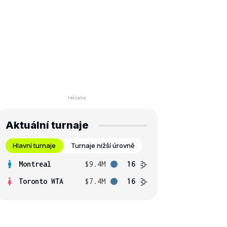
Aktuální turnaje
Hlavní turnaje
Turnaje nižší úrovně
Montreal
$9.4M
16
Toronto WTA
$7.4M
16