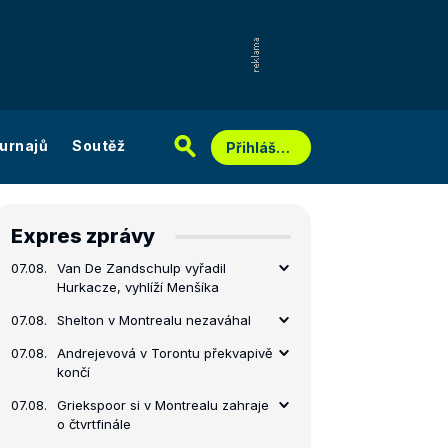
urnajů
Soutěž
Přihlášení
Expres zprávy
07.08.
Van De Zandschulp vyřadil
Hurkacze, vyhlíží Menšíka
07.08.
Shelton v Montrealu nezaváhal
07.08.
Andrejevová v Torontu překvapivě
končí
07.08.
Griekspoor si v Montrealu zahraje
o čtvrtfinále