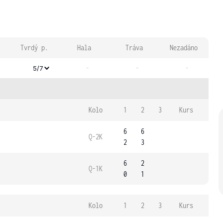
Tvrdý p.
Hala
Tráva
Nezadáno
-
-
-
5/7
Kolo
1
2
3
Kurs
6
6
Q-2K
2
3
6
2
Q-1K
0
1
Kolo
1
2
3
Kurs