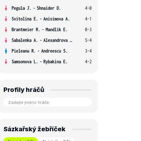
Pegula J.
-
Shnaider D.
4-0
Svitolina E.
-
Anisimova A.
4-1
Brantmeier R.
-
Mandlik E.
0-3
Sabalenka A.
-
Alexandrova E.
5-4
Pieleanu R.
-
Andreescu S.
3-4
Samsonova L.
-
Rybakina E.
4-2
Profily hráčů
Sázkařský žebříček