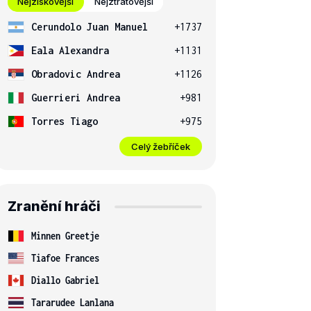
Nejziskovější
Nejztrátovější
Cerundolo Juan Manuel
+1737
Eala Alexandra
+1131
Obradovic Andrea
+1126
Guerrieri Andrea
+981
Torres Tiago
+975
Celý žebříček
Zranění hráči
Minnen Greetje
Tiafoe Frances
Diallo Gabriel
Tararudee Lanlana