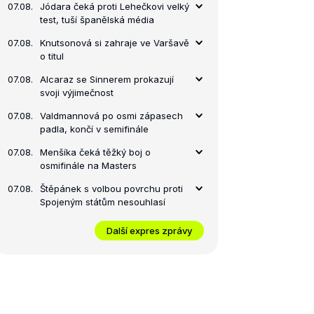
07.08.
Jódara čeká proti Lehečkovi velký
test, tuší španělská média
07.08.
Knutsonová si zahraje ve Varšavě
o titul
07.08.
Alcaraz se Sinnerem prokazují
svoji výjimečnost
07.08.
Valdmannová po osmi zápasech
padla, končí v semifinále
07.08.
Menšíka čeká těžký boj o
osmifinále na Masters
07.08.
Štěpánek s volbou povrchu proti
Spojeným státům nesouhlasí
Další expres zprávy