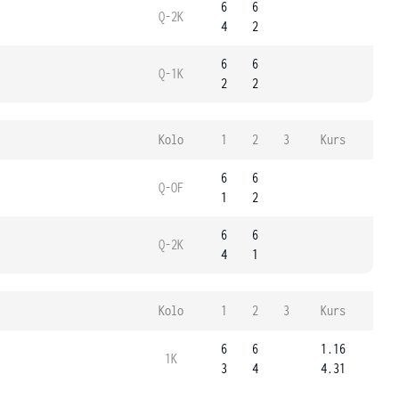
6
6
Q-2K
4
2
6
6
Q-1K
2
2
Kolo
1
2
3
Kurs
6
6
Q-OF
1
2
6
6
Q-2K
4
1
Kolo
1
2
3
Kurs
6
6
1.16
1K
3
4
4.31