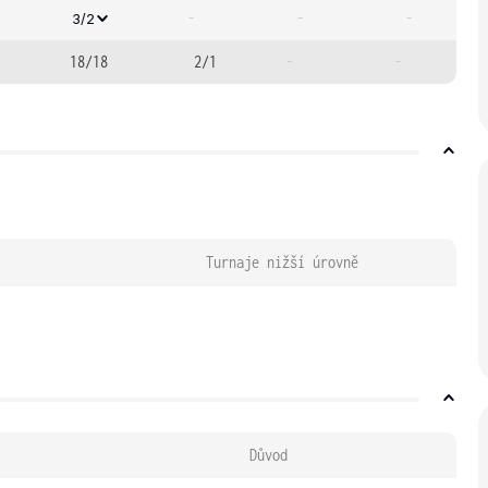
-
-
-
3/2
18/18
2/1
-
-
Turnaje nižší úrovně
Důvod