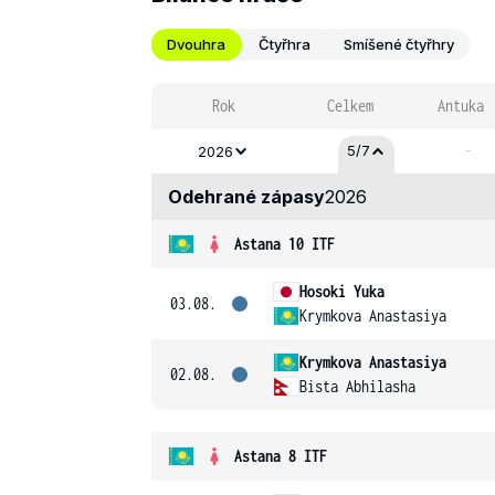
Dvouhra
Čtyřhra
Smíšené čtyřhry
Rok
Celkem
Antuka
-
5/7
2026
Odehrané zápasy
2026
Astana 10 ITF
Hosoki Yuka
03.08.
Krymkova Anastasiya
Krymkova Anastasiya
02.08.
Bista Abhilasha
Astana 8 ITF