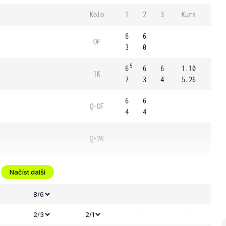
Kolo
1
2
3
Kurs
6
6
OF
3
0
5
6
6
6
1.10
1K
7
3
4
5.26
6
6
Q-OF
4
4
Q-2K
Načíst další
-
-
-
8/6
-
-
2/3
2/1