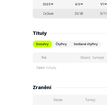
2023
4/3
1/1
Celkem
29/30
9/11
Tituly
Dvouhry
Čtyřhry
Smíšené čtyřhry
Rok
Hlavní turnaje
Žádné tituly
Zranění
Datum
Turnaj