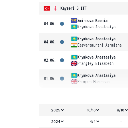
Kayseri 3 ITF
Smirnova Ksenia
04.06.
Krymkova Anastasiya
Krymkova Anastasiya
04.06.
Easwaramurthi Ashmitha
Krymkova Anastasiya
02.06.
Prangley Elizabeth
Krymkova Anastasiya
01.06.
Prempeh Marennah
2025
16/16
8/10
-
2024
4/4