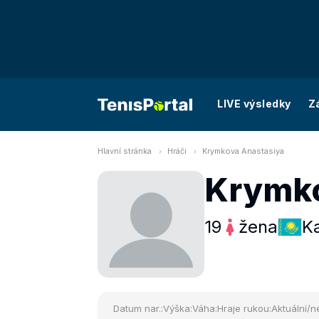
LIVE výsledky
Z
Hlavní stránka
Hráči
Krymkova Anastasiya
Krymko
19
žena
K
Datum nar.:
Výška:
Váha:
Hraje rukou:
Aktuální/ne