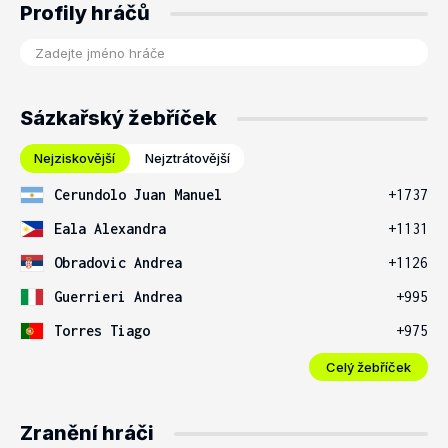
Profily hráčů
Sázkařský žebříček
Nejziskovější
Nejztrátovější
Cerundolo Juan Manuel
+1737
Eala Alexandra
+1131
Obradovic Andrea
+1126
Guerrieri Andrea
+995
Torres Tiago
+975
Celý žebříček
Zranění hráči