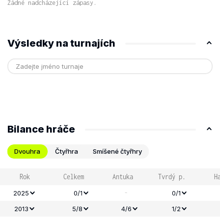
Žádné nadcházející zápasy.
Výsledky na turnajích
Bilance hráče
Dvouhra
Čtyřhra
Smíšené čtyřhry
Rok
Celkem
Antuka
Tvrdý p.
H
-
2025
0/1
0/1
2013
5/8
4/6
1/2