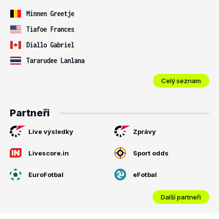
Minnen Greetje
Tiafoe Frances
Diallo Gabriel
Tararudee Lanlana
Celý seznam
Partneři
Live výsledky
Zprávy
Livescore.in
Sport odds
EuroFotbal
eFotbal
Další partneři