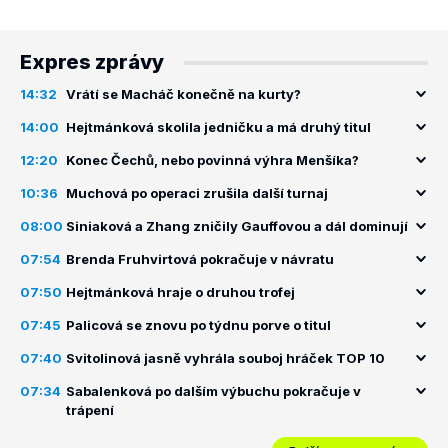
Expres zprávy
14:32
Vrátí se Macháč konečně na kurty?
14:00
Hejtmánková skolila jedničku a má druhý titul
12:20
Konec Čechů, nebo povinná výhra Menšíka?
10:36
Muchová po operaci zrušila další turnaj
08:00
Siniaková a Zhang zničily Gauffovou a dál dominují
07:54
Brenda Fruhvirtová pokračuje v návratu
07:50
Hejtmánková hraje o druhou trofej
07:45
Palicová se znovu po týdnu porve o titul
07:40
Svitolinová jasně vyhrála souboj hráček TOP 10
07:34
Sabalenková po dalším výbuchu pokračuje v
trápení