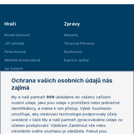
Hráči
Zprávy
Novak Djokovič
Aktuality
Jiří Lehečka
Tenisová Previews
Petra Kvitová
Rozhovory
Markéta Vondroušová
Express zprávy
Iga Swiatek
Marie Bouzková
Ochrana vašich osobních údajů nás
Žebříčky
Kalendář turnajů
zajímá
My a naši partneři
999
ukládáme do vašeho zařízení
Žebříček ATP (muži)
Australian Open
osobní údaje, jako jsou údaje o prohlížení nebo jedinečné
Žebříček WTA (ženy)
French Open
identifikátory, a máme k nim přístup. Výběr Souhlasím
umožňuje, aby sledovací technologie podporovaly účely
Sázkařský žebříček
Wimbledon
uvedené v části My a naši partneři zpracováváme údaje za
US Open
účelem poskytování. Výběrem Zamítnout vše nebo
odvoláním svého souhlasu je zakážete. Pokud jsou
Turnaj mistrů