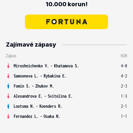
10.000 korun!
Zajímavé zápasy
Zápas
H2H
Miroshnichenko V.
-
Khatamova S.
4-0
Samsonova L.
-
Rybakina E.
4-2
Fomin S.
-
Zhukov M.
2-3
Alexandrova E.
-
Svitolina E.
1-3
Lootsma N.
-
Koenders R.
2-1
Fernandez L.
-
Osaka N.
1-1