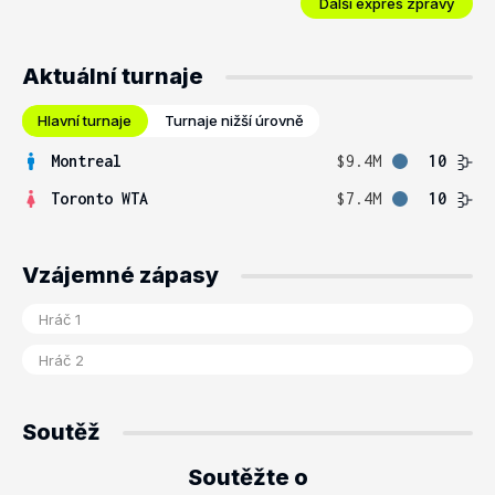
Další expres zprávy
Aktuální turnaje
Hlavní turnaje
Turnaje nižší úrovně
Montreal
$9.4M
10
Toronto WTA
$7.4M
10
Vzájemné zápasy
Soutěž
Soutěžte o