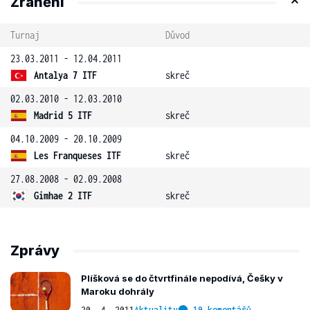
Zranění
Turnaj
Důvod
23.03.2011 - 12.04.2011
Antalya 7 ITF
skreč
02.03.2010 - 12.03.2010
Madrid 5 ITF
skreč
04.10.2009 - 20.10.2009
Les Franqueses ITF
skreč
27.08.2008 - 02.09.2008
Gimhae 2 ITF
skreč
Zprávy
Plíšková se do čtvrtfinále nepodívá, Češky v
Maroku dohrály
20. 4. 2011
Aktuality
19 komentářů