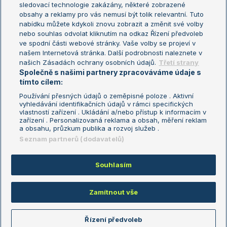
sledovací technologie zakázány, některé zobrazené
Turnaj mistryň
obsahy a reklamy pro vás nemusí být tolik relevantní. Tuto
Aktualní trendy
nabídku můžete kdykoli znovu zobrazit a změnit své volby
nebo souhlas odvolat kliknutím na odkaz Řízení předvoleb
ve spodní části webové stránky. Vaše volby se projeví v
Fotbalové přestupy
našem Internetová stránka. Další podrobnosti naleznete v
Livesport Daily
našich Zásadách ochrany osobních údajů.
Třetí strany
Společně s našimi partnery zpracováváme údaje s
LS Prague Open
tímto cílem:
Používání přesných údajů o zeměpisné poloze . Aktivní
vyhledávání identifikačních údajů v rámci specifických
vlastností zařízení . Ukládání a/nebo přístup k informacím v
Podmínky užití
Nastavení soukromí
zařízení . Personalizovaná reklama a obsah, měření reklam
GDPR a žurnalistika
Reklama
a obsahu, průzkum publika a rozvoj služeb .
Informace o zpracování osobních
Kontakt
Seznam partnerů (dodavatelů)
údajů
Tiráž
Souhlasím
Copyright © 2008-2026 TenisPortal.cz. Využíváme zpravodajství ČTK.
Zamítnout vše
Řízení předvoleb