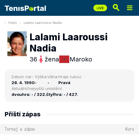
Hráči
Lalami Laaroussi Nadia
Lalami Laaroussi
Nadia
36
žena
Maroko
Datum nar.:
Výška:
Váha:
Hraje rukou:
28. 4. 1990
-
-
Pravá
Aktuální/nejvyšší umístění:
dvouhra: - / 322.
čtyřhra: - / 427.
Příští zápas
Turnaj a zápas
Kurs