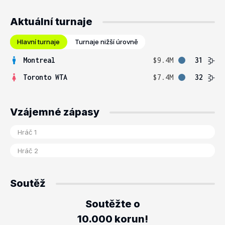
Aktuální turnaje
Hlavní turnaje
Turnaje nižší úrovně
Montreal
$9.4M
31
Toronto WTA
$7.4M
32
Vzájemné zápasy
Soutěž
Soutěžte o
10.000 korun!