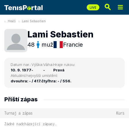
Hráči
Lami Sebastien
Lami Sebastien
48
muž
Francie
Datum nar.:
Výška:
Váha:
Hraje rukou:
10. 9. 1977
-
-
Pravá
Aktuální/nejvyšší umístění:
dvouhra: - / 417.
čtyřhra: - / 556.
Příští zápas
Turnaj a zápas
Kurs
Žádné nadcházející zápasy.