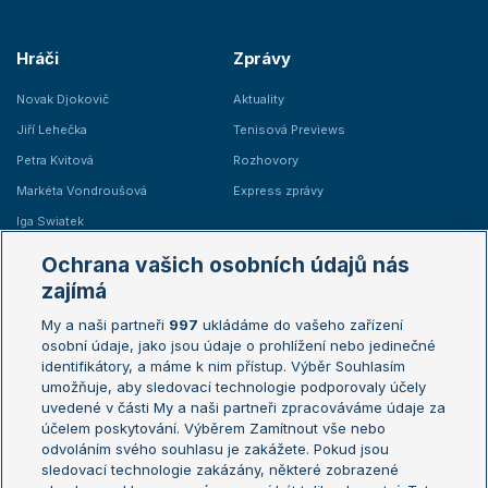
Hráči
Zprávy
Novak Djokovič
Aktuality
Jiří Lehečka
Tenisová Previews
Petra Kvitová
Rozhovory
Markéta Vondroušová
Express zprávy
Iga Swiatek
Marie Bouzková
Ochrana vašich osobních údajů nás
Žebříčky
Kalendář turnajů
zajímá
My a naši partneři
997
ukládáme do vašeho zařízení
Žebříček ATP (muži)
Australian Open
osobní údaje, jako jsou údaje o prohlížení nebo jedinečné
Žebříček WTA (ženy)
French Open
identifikátory, a máme k nim přístup. Výběr Souhlasím
umožňuje, aby sledovací technologie podporovaly účely
Sázkařský žebříček
Wimbledon
uvedené v části My a naši partneři zpracováváme údaje za
US Open
účelem poskytování. Výběrem Zamítnout vše nebo
odvoláním svého souhlasu je zakážete. Pokud jsou
Turnaj mistrů
sledovací technologie zakázány, některé zobrazené
Turnaj mistryň