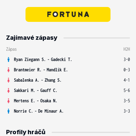
Zajímavé zápasy
Zápas
H2H
Ryan Ziegann S.
-
Gadecki T.
3-0
Brantmeier R.
-
Mandlik E.
0-3
Sabalenka A.
-
Zhang S.
4-1
Sakkari M.
-
Gauff C.
5-6
Mertens E.
-
Osaka N.
3-5
Norrie C.
-
De Minaur A.
3-3
Profily hráčů