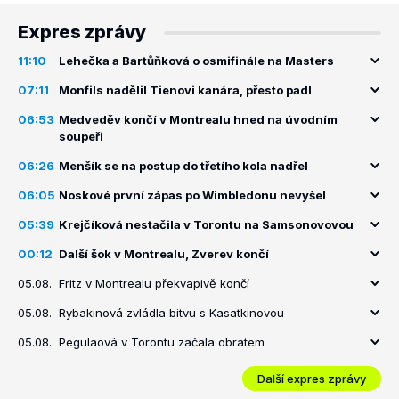
Expres zprávy
11:10
Lehečka a Bartůňková o osmifinále na Masters
07:11
Monfils nadělil Tienovi kanára, přesto padl
06:53
Medveděv končí v Montrealu hned na úvodním
soupeři
06:26
Menšík se na postup do třetího kola nadřel
06:05
Noskové první zápas po Wimbledonu nevyšel
05:39
Krejčíková nestačila v Torontu na Samsonovovou
00:12
Další šok v Montrealu, Zverev končí
05.08.
Fritz v Montrealu překvapivě končí
05.08.
Rybakinová zvládla bitvu s Kasatkinovou
05.08.
Pegulaová v Torontu začala obratem
Další expres zprávy