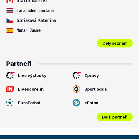
Diallo Gabriel
Tararudee Lanlana
Siniaková Kateřina
Munar Jaume
Celý seznam
Partneři
Live výsledky
Zprávy
Livescore.in
Sport odds
EuroFotbal
eFotbal
Další partneři