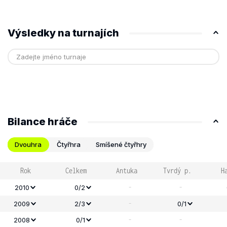
Výsledky na turnajích
Bilance hráče
Dvouhra
Čtyřhra
Smíšené čtyřhry
Rok
Celkem
Antuka
Tvrdý p.
H
-
-
2010
0/2
-
2009
2/3
0/1
-
-
2008
0/1