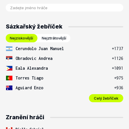
Sázkařský žebříček
Nejziskovější
Nejztrátovější
Cerundolo Juan Manuel
+1737
Obradovic Andrea
+1126
Eala Alexandra
+1091
Torres Tiago
+975
Aguiard Enzo
+936
Celý žebříček
Zranění hráči