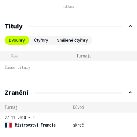
Tituly
Dvouhry
Čtyřhry
Smíšené čtyřhry
Rok
Turnaje
Žádné tituly
Zranění
Turnaj
Důvod
27.11.2010 - ?
Mistrovství Francie
skreč