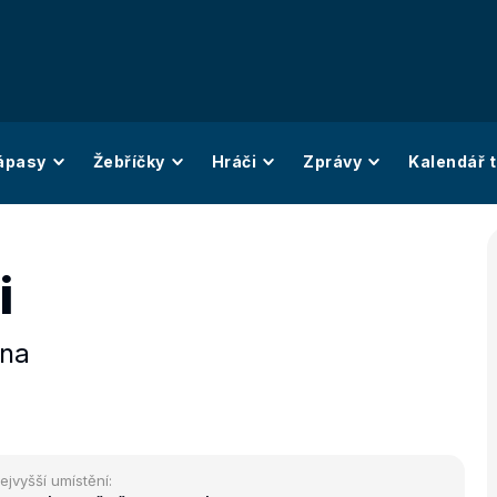
ápasy
Žebříčky
Hráči
Zprávy
Kalendář t
i
ína
ejvyšší umístění: