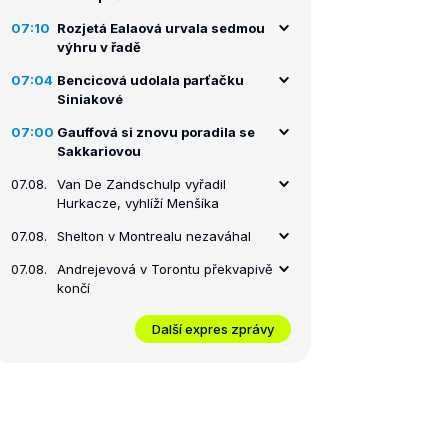
07:10
Rozjetá Ealaová urvala sedmou
výhru v řadě
07:04
Bencicová udolala parťačku
Siniakové
07:00
Gauffová si znovu poradila se
Sakkariovou
07.08.
Van De Zandschulp vyřadil
Hurkacze, vyhlíží Menšíka
07.08.
Shelton v Montrealu nezaváhal
07.08.
Andrejevová v Torontu překvapivě
končí
Další expres zprávy