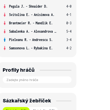
Pegula J.
-
Shnaider D.
4-0
Svitolina E.
-
Anisimova A.
4-1
Brantmeier R.
-
Mandlik E.
0-3
Sabalenka A.
-
Alexandrova E.
5-4
Pieleanu R.
-
Andreescu S.
3-4
Samsonova L.
-
Rybakina E.
4-2
Profily hráčů
Sázkařský žebříček