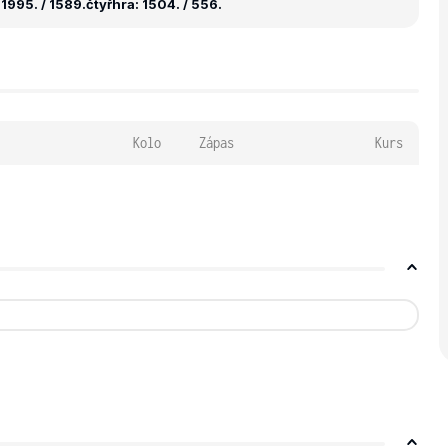
1995. / 1589.
čtyřhra: 1504. / 556.
Kolo
Zápas
Kurs