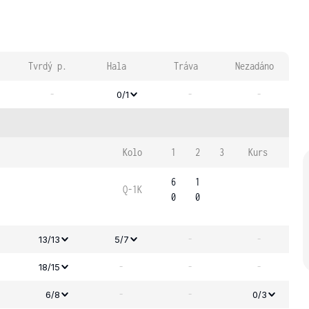
Tvrdý p.
Hala
Tráva
Nezadáno
-
-
-
0/1
Kolo
1
2
3
Kurs
6
1
Q-1K
0
0
-
-
13/13
5/7
-
-
-
18/15
-
-
6/8
0/3