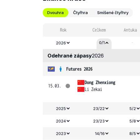
Dvouhra
Čtyřhra
Smíšené čtyřhry
Rok
Celkem
Antuka
-
0/1
2026
Odehrané zápasy
2026
Futures 2026
Dong Zhenxiong
15.03.
Li Zekai
2025
23/22
5/2
2024
23/23
5/8
2023
14/16
8/5