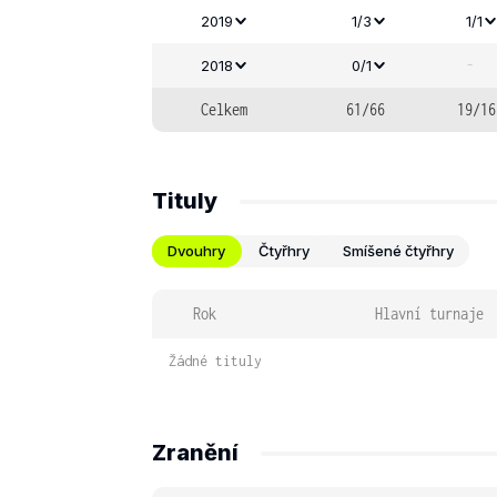
2019
1/3
1/1
-
2018
0/1
Celkem
61/66
19/16
Tituly
Dvouhry
Čtyřhry
Smíšené čtyřhry
Rok
Hlavní turnaje
Žádné tituly
Zranění