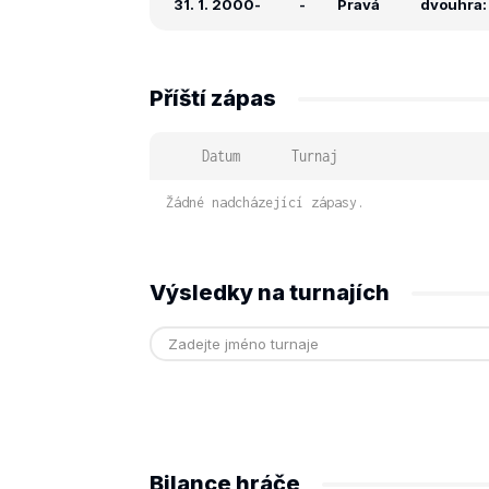
31. 1. 2000
-
-
Pravá
dvouhra: 
Příští zápas
Datum
Turnaj
Žádné nadcházející zápasy.
Výsledky na turnajích
Bilance hráče