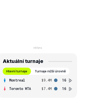
Aktuální turnaje
Hlavní turnaje
Turnaje nižší úrovně
Montreal
$9.4M
16
Toronto WTA
$7.4M
16