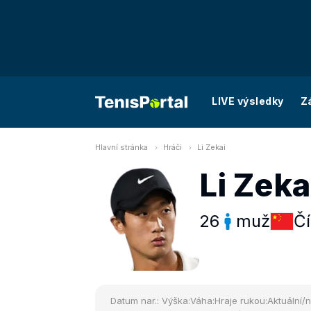
LIVE výsledky
Z
Hlavní stránka
Hráči
Li Zekai
Li Zeka
26
muž
Č
Datum nar.:
Výška:
Váha:
Hraje rukou:
Aktuální/n