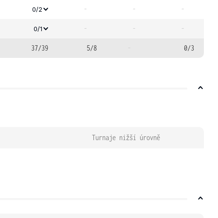
-
-
-
0/2
-
-
-
0/1
37/39
5/8
-
0/3
Turnaje nižší úrovně