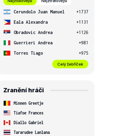
Nejziskovější
Nejztrátovější
Cerundolo Juan Manuel
+1737
Eala Alexandra
+1131
Obradovic Andrea
+1126
Guerrieri Andrea
+981
Torres Tiago
+975
Celý žebříček
Zranění hráči
Minnen Greetje
Tiafoe Frances
Diallo Gabriel
Tararudee Lanlana