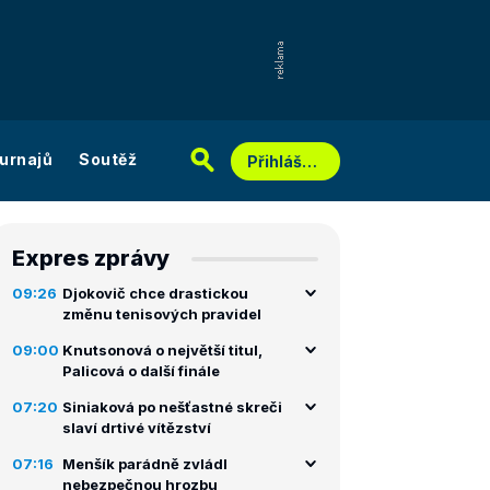
urnajů
Soutěž
Přihlášení
Expres zprávy
09:26
Djokovič chce drastickou
změnu tenisových pravidel
09:00
Knutsonová o největší titul,
Palicová o další finále
07:20
Siniaková po nešťastné skreči
slaví drtivé vítězství
07:16
Menšík parádně zvládl
nebezpečnou hrozbu