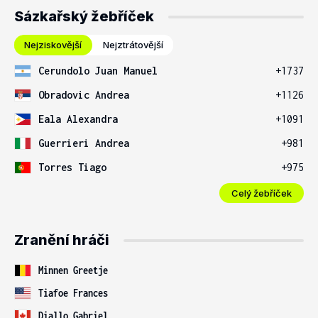
Sázkařský žebříček
Nejziskovější
Nejztrátovější
Cerundolo Juan Manuel
+1737
Obradovic Andrea
+1126
Eala Alexandra
+1091
Guerrieri Andrea
+981
Torres Tiago
+975
Celý žebříček
Zranění hráči
Minnen Greetje
Tiafoe Frances
Diallo Gabriel