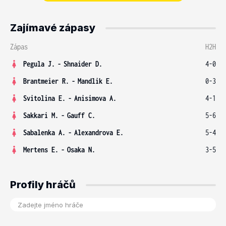
Zajímavé zápasy
Zápas
H2H
Pegula J.
-
Shnaider D.
4-0
Brantmeier R.
-
Mandlik E.
0-3
Svitolina E.
-
Anisimova A.
4-1
Sakkari M.
-
Gauff C.
5-6
Sabalenka A.
-
Alexandrova E.
5-4
Mertens E.
-
Osaka N.
3-5
Profily hráčů