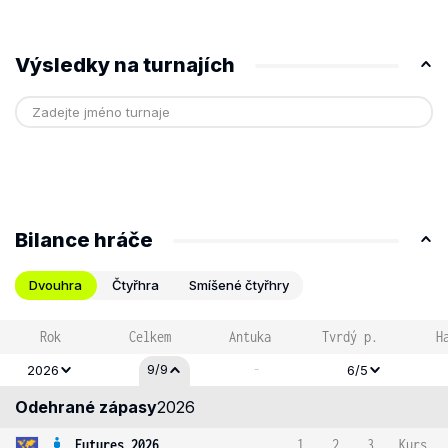
Výsledky na turnajích
Bilance hráče
Dvouhra
Čtyřhra
Smíšené čtyřhry
Rok
Celkem
Antuka
Tvrdý p.
H
-
9/9
2026
6/5
Odehrané zápasy
2026
Futures 2026
1
2
3
Kurs