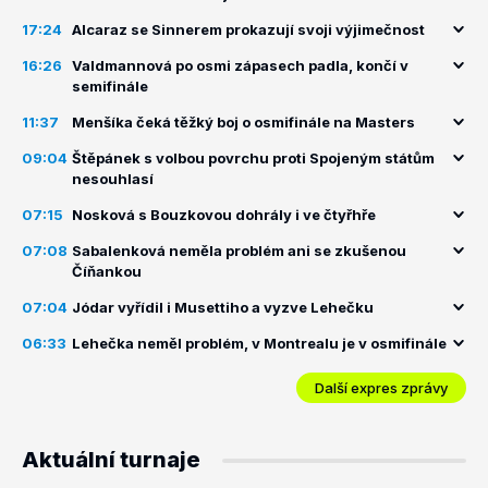
17:24
Alcaraz se Sinnerem prokazují svoji výjimečnost
16:26
Valdmannová po osmi zápasech padla, končí v
semifinále
11:37
Menšíka čeká těžký boj o osmifinále na Masters
09:04
Štěpánek s volbou povrchu proti Spojeným státům
nesouhlasí
07:15
Nosková s Bouzkovou dohrály i ve čtyřhře
07:08
Sabalenková neměla problém ani se zkušenou
Číňankou
07:04
Jódar vyřídil i Musettiho a vyzve Lehečku
06:33
Lehečka neměl problém, v Montrealu je v osmifinále
Další expres zprávy
Aktuální turnaje