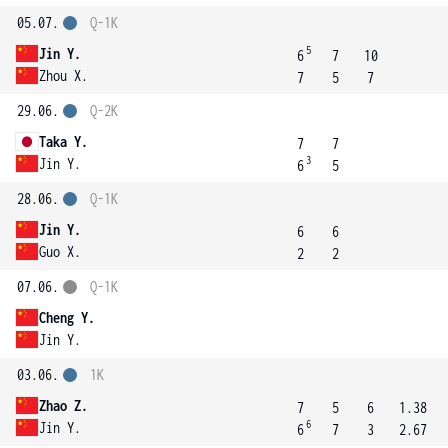
05.07.
Q-1K
5
Jin Y.
6
7
10
Zhou X.
7
5
7
29.06.
Q-2K
Taka Y.
7
7
3
Jin Y.
6
5
28.06.
Q-1K
Jin Y.
6
6
Guo X.
2
2
07.06.
Q-1K
Cheng Y.
Jin Y.
03.06.
1K
Zhao Z.
7
5
6
1.38
6
Jin Y.
6
7
3
2.67