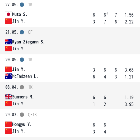
27.05.
1K
8
Muto S.
6
6
7
1.56
5
Jin Y.
3
7
6
2.22
21.05.
OF
Ryan Ziegann S.
Jin Y.
20.05.
1K
Jin Y.
3
6
6
3.68
McFadzean L.
6
4
3
1.21
08.04.
1K
Summers M.
6
6
1.19
Jin Y.
1
2
3.95
29.03.
Q-1K
Hongyu Y.
6
6
Jin Y.
3
4