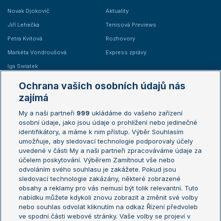
Novak Djokovič
Aktuality
Jiří Lehečka
Tenisová Previews
Petra Kvitová
Rozhovory
Markéta Vondroušová
Express zprávy
Iga Swiatek
Marie Bouzková
Ochrana vašich osobních údajů nás
Žebříčky
Kalendář turnajů
zajímá
My a naši partneři
999
ukládáme do vašeho zařízení
Žebříček ATP (muži)
Australian Open
osobní údaje, jako jsou údaje o prohlížení nebo jedinečné
Žebříček WTA (ženy)
French Open
identifikátory, a máme k nim přístup. Výběr Souhlasím
umožňuje, aby sledovací technologie podporovaly účely
Sázkařský žebříček
Wimbledon
uvedené v části My a naši partneři zpracováváme údaje za
US Open
účelem poskytování. Výběrem Zamítnout vše nebo
odvoláním svého souhlasu je zakážete. Pokud jsou
Turnaj mistrů
sledovací technologie zakázány, některé zobrazené
Turnaj mistryň
obsahy a reklamy pro vás nemusí být tolik relevantní. Tuto
Aktualní trendy
nabídku můžete kdykoli znovu zobrazit a změnit své volby
nebo souhlas odvolat kliknutím na odkaz Řízení předvoleb
ve spodní části webové stránky. Vaše volby se projeví v
Fotbalové přestupy