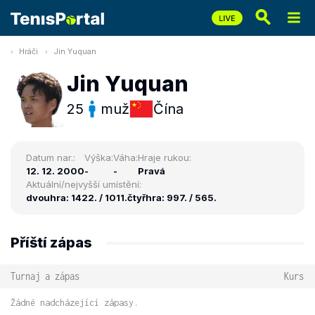
Hráči
Jin Yuquan
Jin Yuquan
25
muž
Čína
Datum nar.:
Výška:
Váha:
Hraje rukou:
12. 12. 2000
-
-
Pravá
Aktuální/nejvyšší umístění:
dvouhra: 1422. / 1011.
čtyřhra: 997. / 565.
Příští zápas
Turnaj a zápas
Kurs
Žádné nadcházející zápasy.