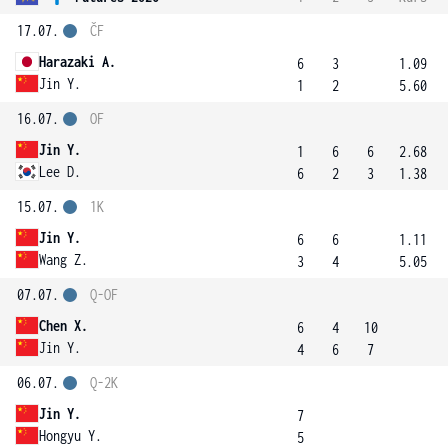
17.07.
ČF
Harazaki A.
6
3
1.09
Jin Y.
1
2
5.60
16.07.
OF
Jin Y.
1
6
6
2.68
Lee D.
6
2
3
1.38
15.07.
1K
Jin Y.
6
6
1.11
Wang Z.
3
4
5.05
07.07.
Q-OF
Chen X.
6
4
10
Jin Y.
4
6
7
06.07.
Q-2K
Jin Y.
7
Hongyu Y.
5