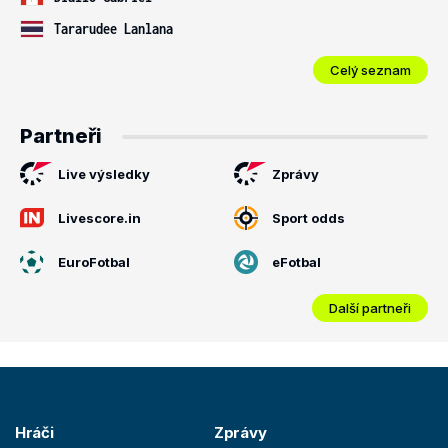
Tararudee Lanlana
Celý seznam
Partneři
Live výsledky
Zprávy
Livescore.in
Sport odds
EuroFotbal
eFotbal
Další partneři
Hráči
Zprávy