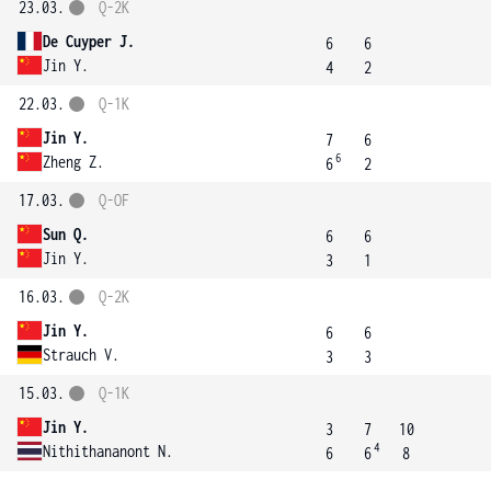
23.03.
Q-2K
De Cuyper J.
6
6
Jin Y.
4
2
22.03.
Q-1K
Jin Y.
7
6
6
Zheng Z.
6
2
17.03.
Q-OF
Sun Q.
6
6
Jin Y.
3
1
16.03.
Q-2K
Jin Y.
6
6
Strauch V.
3
3
15.03.
Q-1K
Jin Y.
3
7
10
4
Nithithananont N.
6
6
8