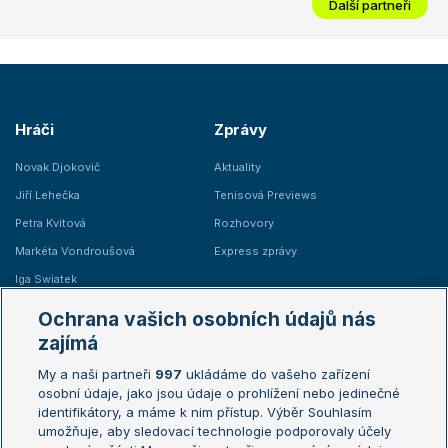
Další partneři
Hráči
Zprávy
Novak Djokovič
Aktuality
Jiří Lehečka
Tenisová Previews
Petra Kvitová
Rozhovory
Markéta Vondroušová
Express zprávy
Iga Swiatek
Marie Bouzková
Ochrana vašich osobních údajů nás
Žebříčky
Kalendář turnajů
zajímá
My a naši partneři
997
ukládáme do vašeho zařízení
Žebříček ATP (muži)
Australian Open
osobní údaje, jako jsou údaje o prohlížení nebo jedinečné
Žebříček WTA (ženy)
French Open
identifikátory, a máme k nim přístup. Výběr Souhlasím
umožňuje, aby sledovací technologie podporovaly účely
Sázkařský žebříček
Wimbledon