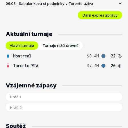
06.08.
Sabalenková si podmínky v Torontu užívá
Další expres zprávy
Aktuální turnaje
Hlavní turnaje
Turnaje nižší úrovně
Montreal
$9.4M
22
Toronto WTA
$7.4M
20
Vzájemné zápasy
Soutěž