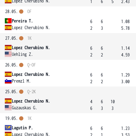
Lopez Cherubino N.
1
6
5
2.43
28.05.
OF
Pereira T.
6
6
1.08
Lopez Cherubino N.
2
3
5.78
27.05.
1K
Lopez Cherubino N.
6
6
1.14
Uehling Z.
2
2
4.59
26.05.
Q-OF
Lopez Cherubino N.
6
6
1.29
Premzl M.
2
2
3.00
25.05.
Q-2K
Lopez Cherubino N.
4
6
10
Guzauskas G.
6
3
3
19.05.
1K
Lagutin P.
6
6
1.23
Lopez Cherubino N.
2
1
3.53