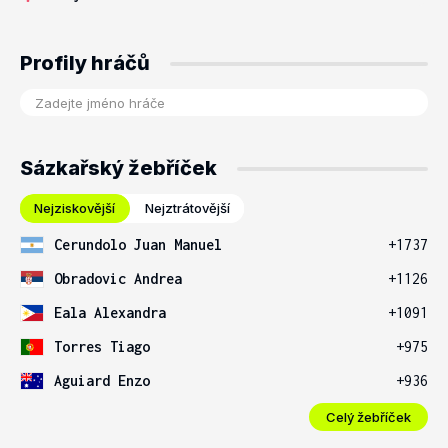
Profily hráčů
Sázkařský žebříček
Nejziskovější
Nejztrátovější
Cerundolo Juan Manuel
+1737
Obradovic Andrea
+1126
Eala Alexandra
+1091
Torres Tiago
+975
Aguiard Enzo
+936
Celý žebříček