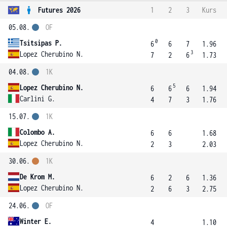
Futures 2026
1
2
3
Kurs
05.08.
OF
0
Tsitsipas P.
6
6
7
1.96
3
Lopez Cherubino N.
7
2
6
1.73
04.08.
1K
5
Lopez Cherubino N.
6
6
6
1.94
Carlini G.
4
7
3
1.76
15.07.
1K
Colombo A.
6
6
1.68
Lopez Cherubino N.
2
3
2.03
30.06.
1K
De Krom M.
6
2
6
1.36
Lopez Cherubino N.
2
6
3
2.75
24.06.
OF
Winter E.
4
1.10