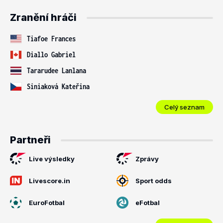
Zranění hráči
Tiafoe Frances
Diallo Gabriel
Tararudee Lanlana
Siniaková Kateřina
Celý seznam
Partneři
Live výsledky
Zprávy
Livescore.in
Sport odds
EuroFotbal
eFotbal