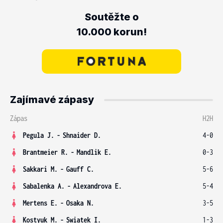
Soutěžte o
10.000 korun!
Zajímavé zápasy
Zápas
H2H
Pegula J.
-
Shnaider D.
4-0
Brantmeier R.
-
Mandlik E.
0-3
Sakkari M.
-
Gauff C.
5-6
Sabalenka A.
-
Alexandrova E.
5-4
Mertens E.
-
Osaka N.
3-5
Kostyuk M.
-
Swiatek I.
1-3