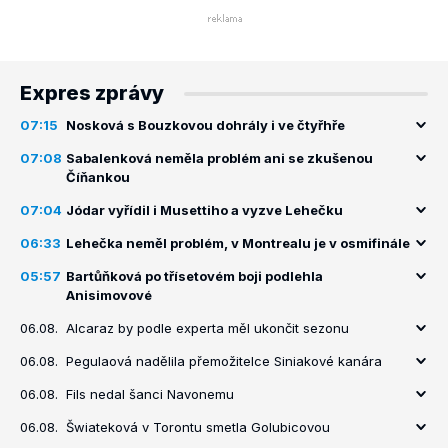
Expres zprávy
07:15
Nosková s Bouzkovou dohrály i ve čtyřhře
07:08
Sabalenková neměla problém ani se zkušenou
Číňankou
07:04
Jódar vyřídil i Musettiho a vyzve Lehečku
06:33
Lehečka neměl problém, v Montrealu je v osmifinále
05:57
Bartůňková po třísetovém boji podlehla
Anisimovové
06.08.
Alcaraz by podle experta měl ukončit sezonu
06.08.
Pegulaová nadělila přemožitelce Siniakové kanára
06.08.
Fils nedal šanci Navonemu
06.08.
Šwiateková v Torontu smetla Golubicovou