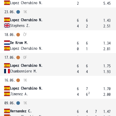
Lopez Cherubino N.
2
5.45
23.06.
1K
Lopez Cherubino N.
6
6
1.43
Stephens Z.
4
2
2.51
18.06.
ČF
De Krom M.
6
6
1.34
Lopez Cherubino N.
0
1
2.81
17.06.
OF
Lopez Cherubino N.
6
6
1.75
Chambonniere M.
4
4
1.93
16.06.
1K
Lopez Cherubino N.
6
7
1.70
2
Jimenez A.
4
6
2.00
09.06.
1K
Hernandez C.
6
4
7
1.47