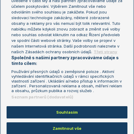
uvedené v části My a naši partneři zpracováváme údaje za
US Open
účelem poskytování. Výběrem Zamítnout vše nebo
odvoláním svého souhlasu je zakážete. Pokud jsou
Turnaj mistrů
sledovací technologie zakázány, některé zobrazené
Turnaj mistryň
obsahy a reklamy pro vás nemusí být tolik relevantní. Tuto
Aktualní trendy
nabídku můžete kdykoli znovu zobrazit a změnit své volby
nebo souhlas odvolat kliknutím na odkaz Řízení předvoleb
ve spodní části webové stránky. Vaše volby se projeví v
Fotbalové přestupy
našem Internetová stránka. Další podrobnosti naleznete v
Livesport Daily
našich Zásadách ochrany osobních údajů.
Třetí strany
Společně s našimi partnery zpracováváme údaje s
LS Prague Open
tímto cílem:
Používání přesných údajů o zeměpisné poloze . Aktivní
vyhledávání identifikačních údajů v rámci specifických
vlastností zařízení . Ukládání a/nebo přístup k informacím v
Podmínky užití
Nastavení soukromí
zařízení . Personalizovaná reklama a obsah, měření reklam
GDPR a žurnalistika
Reklama
a obsahu, průzkum publika a rozvoj služeb .
Informace o zpracování osobních
Kontakt
Seznam partnerů (dodavatelů)
údajů
Tiráž
Souhlasím
Copyright © 2008-2026 TenisPortal.cz. Využíváme zpravodajství ČTK.
Zamítnout vše