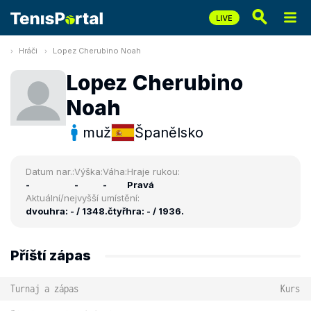
Hráči
Lopez Cherubino Noah
Lopez Cherubino
Noah
muž
Španělsko
Datum nar.:
Výška:
Váha:
Hraje rukou:
-
-
-
Pravá
Aktuální/nejvyšší umístění:
dvouhra: - / 1348.
čtyřhra: - / 1936.
Příští zápas
Turnaj a zápas
Kurs