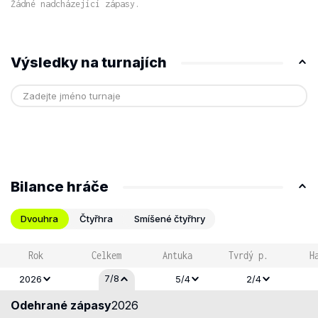
Žádné nadcházející zápasy.
Výsledky na turnajích
Bilance hráče
Dvouhra
Čtyřhra
Smíšené čtyřhry
Rok
Celkem
Antuka
Tvrdý p.
H
7/8
2026
5/4
2/4
Odehrané zápasy
2026