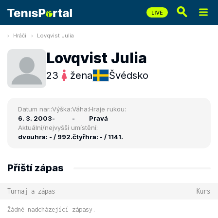
Hráči
Lovqvist Julia
Lovqvist Julia
23
žena
Švédsko
Datum nar.:
Výška:
Váha:
Hraje rukou:
6. 3. 2003
-
-
Pravá
Aktuální/nejvyšší umístění:
dvouhra: - / 992.
čtyřhra: - / 1141.
Příští zápas
Turnaj a zápas
Kurs
Žádné nadcházející zápasy.