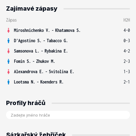
Zajímavé zápasy
Zápas
H2H
Miroshnichenko V.
-
Khatamova S.
4-0
D'Agostino S.
-
Tabacco G.
0-3
Samsonova L.
-
Rybakina E.
4-2
Fomin S.
-
Zhukov M.
2-3
Alexandrova E.
-
Svitolina E.
1-3
Lootsma N.
-
Koenders R.
2-1
Profily hráčů
Sázkařský žebříček