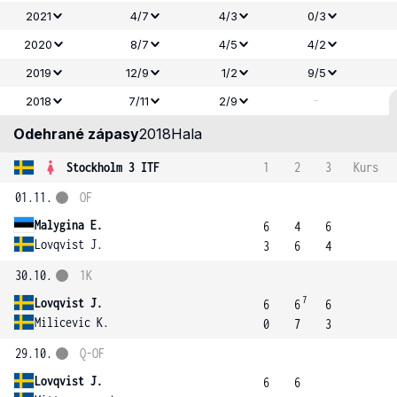
2021
4/7
4/3
0/3
2020
8/7
4/5
4/2
2019
12/9
1/2
9/5
-
2018
7/11
2/9
Odehrané zápasy
2018
Hala
Stockholm 3 ITF
1
2
3
Kurs
01.11.
OF
Malygina E.
6
4
6
Lovqvist J.
3
6
4
30.10.
1K
7
Lovqvist J.
6
6
6
Milicevic K.
0
7
3
29.10.
Q-OF
Lovqvist J.
6
6