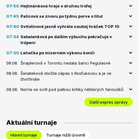
07:50
Hejtmánková hraje o druhou trofej
07:45
Palicová se znovu po týdnu porve o titul
07:40
Svitolinová jasně vyhrála souboj hráček TOP 10
07:34
Sabalenková po dalším výbuchu pokračuje v
trápení
07:30
Lehečka po mizerném výkonu končí
08.08.
Šnajderová v Torontu nedala šanci Pegulaové
08.08.
Šwiateková otočila zápas s Kosťukovou a je ve
čtvrtfinále
08.08.
Norrie se ocitl pod palbou kritiky některých fanoušků
Další expres zprávy
Aktuální turnaje
Hlavní turnaje
Turnaje nižší úrovně