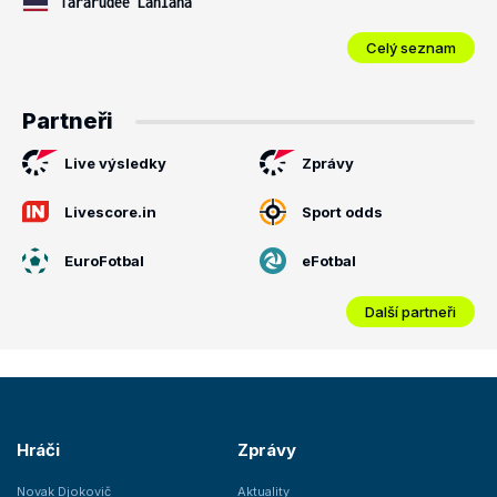
Tararudee Lanlana
Celý seznam
Partneři
Live výsledky
Zprávy
Livescore.in
Sport odds
EuroFotbal
eFotbal
Další partneři
Hráči
Zprávy
Novak Djokovič
Aktuality