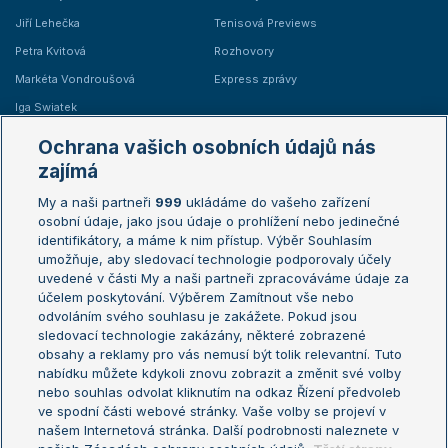
Jiří Lehečka
Tenisová Previews
Petra Kvitová
Rozhovory
Markéta Vondroušová
Express zprávy
Iga Swiatek
Marie Bouzková
Ochrana vašich osobních údajů nás
Žebříčky
Kalendář turnajů
zajímá
My a naši partneři
999
ukládáme do vašeho zařízení
Žebříček ATP (muži)
Australian Open
osobní údaje, jako jsou údaje o prohlížení nebo jedinečné
Žebříček WTA (ženy)
French Open
identifikátory, a máme k nim přístup. Výběr Souhlasím
umožňuje, aby sledovací technologie podporovaly účely
Sázkařský žebříček
Wimbledon
uvedené v části My a naši partneři zpracováváme údaje za
US Open
účelem poskytování. Výběrem Zamítnout vše nebo
odvoláním svého souhlasu je zakážete. Pokud jsou
Turnaj mistrů
sledovací technologie zakázány, některé zobrazené
Turnaj mistryň
obsahy a reklamy pro vás nemusí být tolik relevantní. Tuto
Aktualní trendy
nabídku můžete kdykoli znovu zobrazit a změnit své volby
nebo souhlas odvolat kliknutím na odkaz Řízení předvoleb
ve spodní části webové stránky. Vaše volby se projeví v
Fotbalové přestupy
našem Internetová stránka. Další podrobnosti naleznete v
Livesport Daily