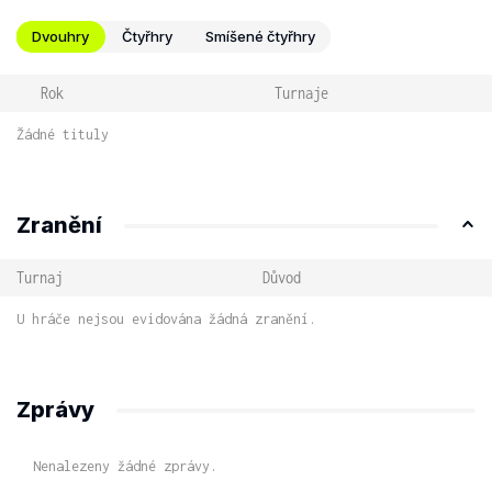
Dvouhry
Čtyřhry
Smíšené čtyřhry
Rok
Turnaje
Žádné tituly
Zranění
Turnaj
Důvod
U hráče nejsou evidována žádná zranění.
Zprávy
Nenalezeny žádné zprávy.