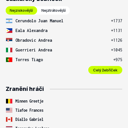
Nejziskovější
Nejztrátovější
Cerundolo Juan Manuel
+1737
Eala Alexandra
+1131
Obradovic Andrea
+1126
Guerrieri Andrea
+1045
Torres Tiago
+975
Celý žebříček
Zranění hráči
Minnen Greetje
Tiafoe Frances
Diallo Gabriel