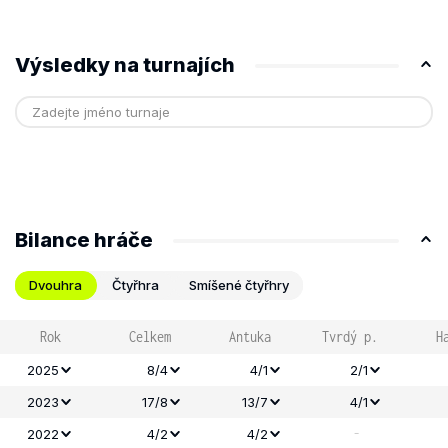
Výsledky na turnajích
Bilance hráče
Dvouhra
Čtyřhra
Smíšené čtyřhry
Rok
Celkem
Antuka
Tvrdý p.
H
2025
8/4
4/1
2/1
2023
17/8
13/7
4/1
-
2022
4/2
4/2