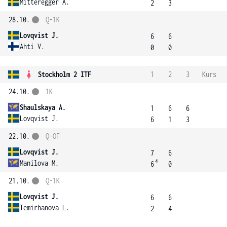
Mitteregger A.
2
3
28.10.
Q-1K
Lovqvist J.
6
6
Ahti V.
0
0
Stockholm 2 ITF
1
2
3
Kurs
24.10.
1K
Shaulskaya A.
1
6
6
Lovqvist J.
6
1
3
22.10.
Q-OF
Lovqvist J.
7
6
4
Manilova M.
6
0
21.10.
Q-1K
Lovqvist J.
6
6
Temirhanova L.
2
4