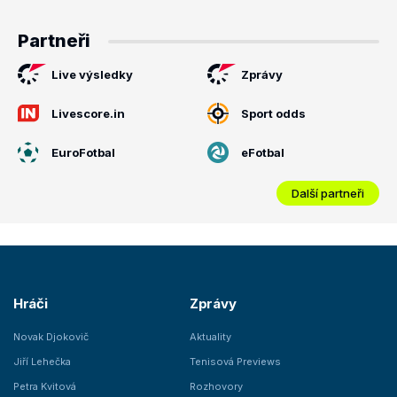
Partneři
Live výsledky
Zprávy
Livescore.in
Sport odds
EuroFotbal
eFotbal
Další partneři
Hráči
Zprávy
Novak Djokovič
Aktuality
Jiří Lehečka
Tenisová Previews
Petra Kvitová
Rozhovory