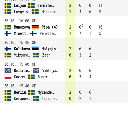
Leijon
/
Temirhanova
2
6
0
11
Lovqvist
/
Milicevic
1
4
6
9
30.10.
16:00
OF
5
Munozova
/
Pipa (4)
2
6
6
10
Minetti
/
Vehvilainen
1
7
1
5
30.10.
15:45
OF
Kulikova
/
Malygina (3)
2
6
6
Viktorovitch
/
Zaar
0
3
2
30.10.
15:40
OF
Dmitrieva
/
Vikhryanova
2
6
6
Kuczer
/
Saner
0
3
4
30.10.
15:40
OF
Berlin
/
Nylander Altelius
2
6
6
Keranovic
/
Lundstedt
0
2
1