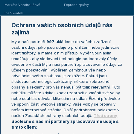
Markéta Vondroušová
Express zprávy
Iga Swiatek
Marie Bouzková
Ochrana vašich osobních údajů nás
Žebříčky
Kalendář turnajů
zajímá
My a naši partneři
997
ukládáme do vašeho zařízení
Žebříček ATP (muži)
Australian Open
osobní údaje, jako jsou údaje o prohlížení nebo jedinečné
Žebříček WTA (ženy)
French Open
identifikátory, a máme k nim přístup. Výběr Souhlasím
umožňuje, aby sledovací technologie podporovaly účely
Sázkařský žebříček
Wimbledon
uvedené v části My a naši partneři zpracováváme údaje za
US Open
účelem poskytování. Výběrem Zamítnout vše nebo
odvoláním svého souhlasu je zakážete. Pokud jsou
Turnaj mistrů
sledovací technologie zakázány, některé zobrazené
Turnaj mistryň
obsahy a reklamy pro vás nemusí být tolik relevantní. Tuto
Aktualní trendy
nabídku můžete kdykoli znovu zobrazit a změnit své volby
nebo souhlas odvolat kliknutím na odkaz Řízení předvoleb
ve spodní části webové stránky. Vaše volby se projeví v
Fotbalové přestupy
našem Internetová stránka. Další podrobnosti naleznete v
Livesport Daily
našich Zásadách ochrany osobních údajů.
Třetí strany
Společně s našimi partnery zpracováváme údaje s
LS Prague Open
tímto cílem: