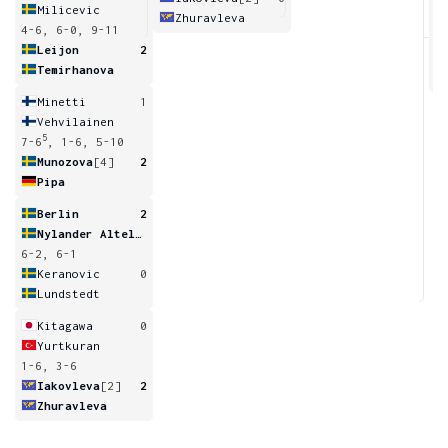
Milicevic
Zhuravleva
4-6, 6-0, 9-11
Leijon
2
Temirhanova
Minetti
1
Vehvilainen
5
7-6
, 1-6, 5-10
Munozova
[4]
2
Pipa
Berlin
2
Nylander Altelius
6-2, 6-1
Keranovic
0
Lundstedt
Kitagawa
0
Yurtkuran
1-6, 3-6
Iakovleva
[2]
2
Zhuravleva