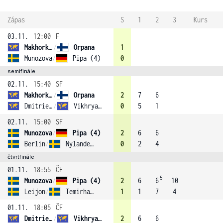
Zápas
S
1
2
3
Kurs
03.11.
12:00
F
Makhorkina
/
Orpana
1
Munozova
/
Pipa (4)
0
semifinále
02.11.
15:40
SF
Makhorkina
/
Orpana
2
7
6
Dmitrieva
/
Vikhryanova
0
5
1
02.11.
15:00
SF
Munozova
/
Pipa (4)
2
6
6
Berlin
/
Nylander Altelius
0
2
4
čtvrtfinále
01.11.
18:55
ČF
5
Munozova
/
Pipa (4)
2
6
6
10
Leijon
/
Temirhanova
1
1
7
4
01.11.
18:05
ČF
Dmitrieva
/
Vikhryanova
2
6
6