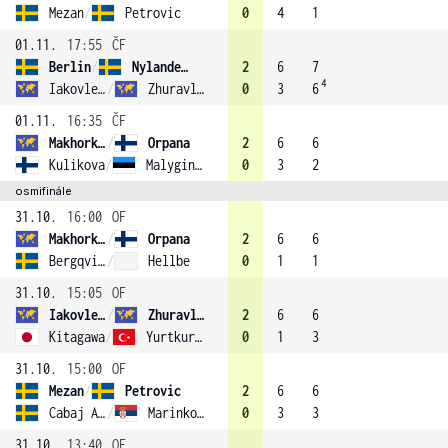
Mezan
/
Petrovic
0
4
1
01.11.
17:55
ČF
Berlin
/
Nylander Altelius
2
6
7
4
Iakovleva
/
Zhuravleva (2)
0
3
6
01.11.
16:35
ČF
Makhorkina
/
Orpana
2
6
6
Kulikova
/
Malygina (3)
0
3
2
osmifinále
31.10.
16:00
OF
Makhorkina
/
Orpana
2
6
6
Bergqvist
/
Hellbe
0
1
1
31.10.
15:05
OF
Iakovleva
/
Zhuravleva (2)
2
6
6
Kitagawa
/
Yurtkuran
0
1
3
31.10.
15:00
OF
Mezan
/
Petrovic
2
6
6
Cabaj Awad
/
Marinkovic (1)
0
3
3
31.10.
13:40
OF