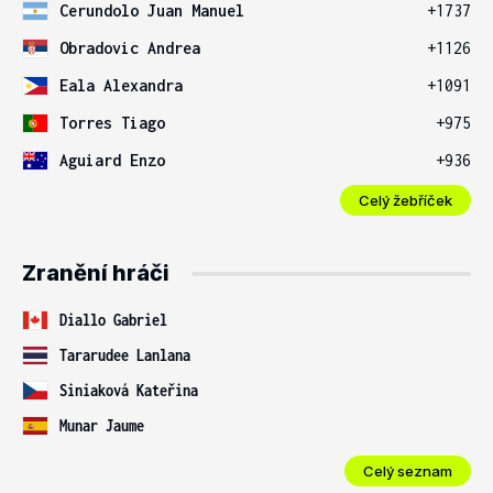
Cerundolo Juan Manuel
+1737
Obradovic Andrea
+1126
Eala Alexandra
+1091
Torres Tiago
+975
Aguiard Enzo
+936
Celý žebříček
Zranění hráči
Diallo Gabriel
Tararudee Lanlana
Siniaková Kateřina
Munar Jaume
Celý seznam