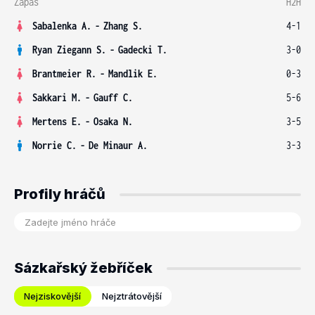
Zápas
H2H
Sabalenka A.
-
Zhang S.
4-1
Ryan Ziegann S.
-
Gadecki T.
3-0
Brantmeier R.
-
Mandlik E.
0-3
Sakkari M.
-
Gauff C.
5-6
Mertens E.
-
Osaka N.
3-5
Norrie C.
-
De Minaur A.
3-3
Profily hráčů
Sázkařský žebříček
Nejziskovější
Nejztrátovější