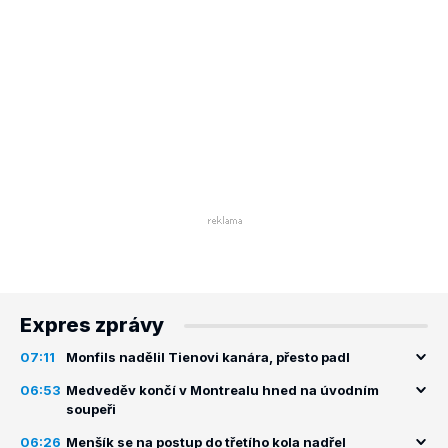
Expres zprávy
07:11
Monfils nadělil Tienovi kanára, přesto padl
06:53
Medveděv končí v Montrealu hned na úvodním
soupeři
06:26
Menšík se na postup do třetího kola nadřel