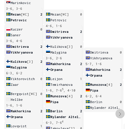
Marinkovic
3-6, 3-6
Mezan
[WC]
2
Mezan
[WC]
0
Petrovic
Petrovic
4-6, 1-6
Kuczer
0
Dmitrieva
2
Saner
Vikhryanova
3-6, 4-6
Dmitrieva
2
Kulikova
[3]
0
Vikhryanova
Malygina
Dmitrieva
0
3-6, 2-6
Vikhryanova
Kulikova
[3]
2
Makhorkina
2
5-7, 1-6
Malygina
Orpana
Makhorkina
2
6-3, 6-2
Orpana
Viktorovitch
0
Leijon
1
Zaar
Temirhanova
Munozova
[4]
2
5
1-6, 7-6
, 4-10
Pipa
Bergqvist
[WC]
0
Munozova
[4]
2
6-2, 6-4
Hellbe
Pipa
Berlin
0
1-6, 1-6
Nylander Altelius
Makhorkina
2
Berlin
2
Orpana
Nylander Altelius
4
6-3, 7-6
Lovqvist
1
Iakovleva
[2]
0