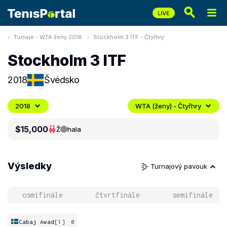
Turnaje - WTA ženy 2018
Stockholm 3 ITF - Čtyřhry
Stockholm 3 ITF
2018
Švédsko
2018
WTA (ženy) - Čtyřhry
$15,000
Ž
hala
Výsledky
Turnajový pavouk
osmifinále
čtvrtfinále
semifinále
Cabaj Awad
[1]
0