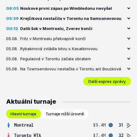
06:05
Noskové první zápas po Wimbledonu nevyšel
05:39
Krejčíková nestačila v Torontu na Samsonovovou
00:12
Další šok v Montrealu, Zverev končí
05.08.
Fritz v Montrealu překvapivě končí
05.08.
Rybakinová zvládla bitvu s Kasatkinovou
05.08.
Pegulaová v Torontu začala obratem
05.08.
Na Townsendovou nestačila v Torontu ani Bouzková
Další expres zprávy
Aktuální turnaje
Hlavní turnaje
Turnaje nižší úrovně
Montreal
$9.4M
31
Toronto WTA
$7.4M
32