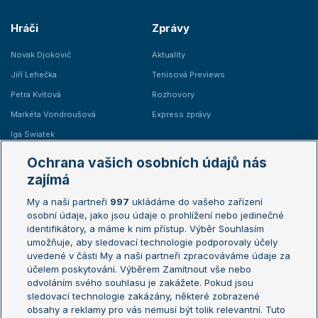
Hráči
Zprávy
Novak Djokovič
Aktuality
Jiří Lehečka
Tenisová Previews
Petra Kvitová
Rozhovory
Markéta Vondroušová
Express zprávy
Iga Swiatek
Marie Bouzková
Ochrana vašich osobních údajů nás
Žebříčky
Kalendář turnajů
zajímá
My a naši partneři
997
ukládáme do vašeho zařízení
Žebříček ATP (muži)
Australian Open
osobní údaje, jako jsou údaje o prohlížení nebo jedinečné
Žebříček WTA (ženy)
French Open
identifikátory, a máme k nim přístup. Výběr Souhlasím
umožňuje, aby sledovací technologie podporovaly účely
Sázkařský žebříček
Wimbledon
uvedené v části My a naši partneři zpracováváme údaje za
US Open
účelem poskytování. Výběrem Zamítnout vše nebo
odvoláním svého souhlasu je zakážete. Pokud jsou
Turnaj mistrů
sledovací technologie zakázány, některé zobrazené
Turnaj mistryň
obsahy a reklamy pro vás nemusí být tolik relevantní. Tuto