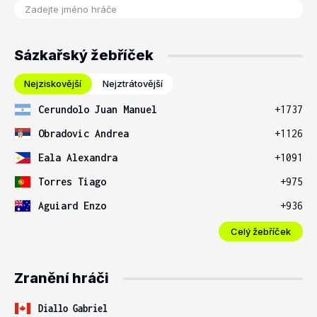
Sázkařský žebříček
Nejziskovější
Nejztrátovější
Cerundolo Juan Manuel
+1737
Obradovic Andrea
+1126
Eala Alexandra
+1091
Torres Tiago
+975
Aguiard Enzo
+936
Celý žebříček
Zranění hráči
Diallo Gabriel