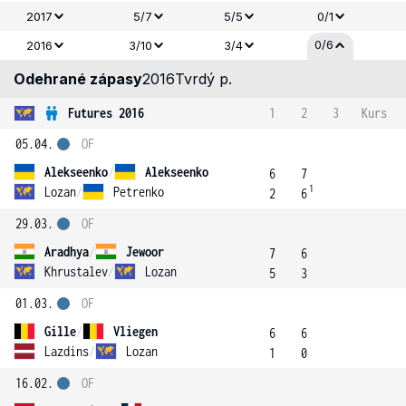
2017
5/7
5/5
0/1
0/6
2016
3/10
3/4
Odehrané zápasy
2016
Tvrdý p.
Futures 2016
1
2
3
Kurs
05.04.
OF
Alekseenko
/
Alekseenko
6
7
1
Lozan
/
Petrenko
2
6
29.03.
OF
Aradhya
/
Jewoor
7
6
Khrustalev
/
Lozan
5
3
01.03.
OF
Gille
/
Vliegen
6
6
Lazdins
/
Lozan
1
0
16.02.
OF