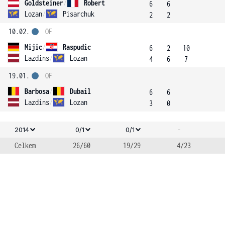
Goldsteiner
/
Robert
6
6
Lozan
/
Pisarchuk
2
2
10.02.
OF
Mijic
/
Raspudic
6
2
10
Lazdins
/
Lozan
4
6
7
19.01.
OF
Barbosa
/
Dubail
6
6
Lazdins
/
Lozan
3
0
-
2014
0/1
0/1
Celkem
26/60
19/29
4/23