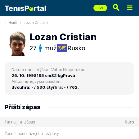
Hráči
Lozan Cristian
Lozan Cristian
27
muž
Rusko
Datum nar.:
Výška:
Váha:
Hraje rukou:
26. 10. 1998
185 cm
82 kg
Pravá
Aktuální/nejvyšší umístění:
dvouhra: - / 530.
čtyřhra: - / 762.
Příští zápas
Turnaj a zápas
Kurs
Žádné nadcházející zápasy.