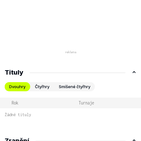
Tituly
Dvouhry
Čtyřhry
Smíšené čtyřhry
Rok
Turnaje
Žádné tituly
Zranění