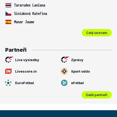
Tararudee Lanlana
Siniaková Kateřina
Munar Jaume
Celý seznam
Partneři
Live výsledky
Zprávy
Livescore.in
Sport odds
EuroFotbal
eFotbal
Další partneři