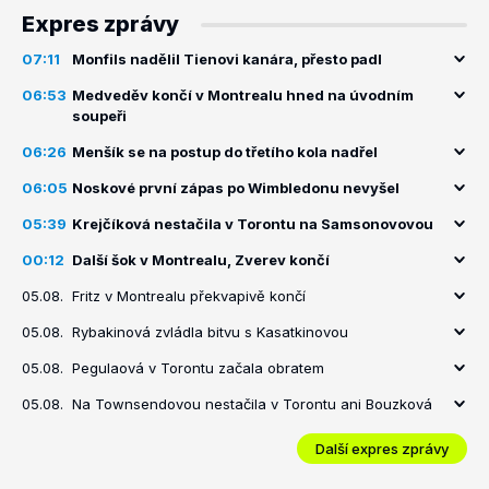
Expres zprávy
07:11
Monfils nadělil Tienovi kanára, přesto padl
06:53
Medveděv končí v Montrealu hned na úvodním
soupeři
06:26
Menšík se na postup do třetího kola nadřel
06:05
Noskové první zápas po Wimbledonu nevyšel
05:39
Krejčíková nestačila v Torontu na Samsonovovou
00:12
Další šok v Montrealu, Zverev končí
05.08.
Fritz v Montrealu překvapivě končí
05.08.
Rybakinová zvládla bitvu s Kasatkinovou
05.08.
Pegulaová v Torontu začala obratem
05.08.
Na Townsendovou nestačila v Torontu ani Bouzková
Další expres zprávy