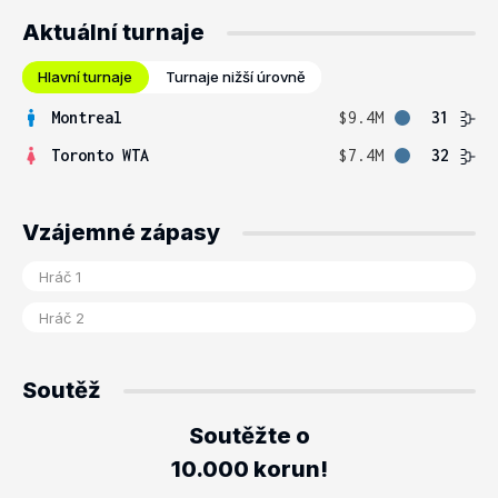
Aktuální turnaje
Hlavní turnaje
Turnaje nižší úrovně
Montreal
$9.4M
31
Toronto WTA
$7.4M
32
Vzájemné zápasy
Soutěž
Soutěžte o
10.000 korun!