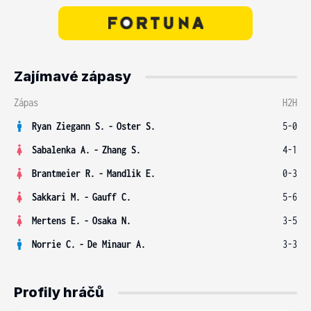
Zajímavé zápasy
Zápas
H2H
Ryan Ziegann S.
-
Oster S.
5-0
Sabalenka A.
-
Zhang S.
4-1
Brantmeier R.
-
Mandlik E.
0-3
Sakkari M.
-
Gauff C.
5-6
Mertens E.
-
Osaka N.
3-5
Norrie C.
-
De Minaur A.
3-3
Profily hráčů