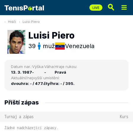
Hráči
Luisi Piero
Luisi Piero
39
muž
Venezuela
Datum nar.:
Výška:
Váha:
Hraje rukou:
13. 3. 1987
-
-
Pravá
Aktuální/nejvyšší umístění:
dvouhra: - / 477.
čtyřhra: - / 395.
Příští zápas
Turnaj a zápas
Kurs
Žádné nadcházející zápasy.