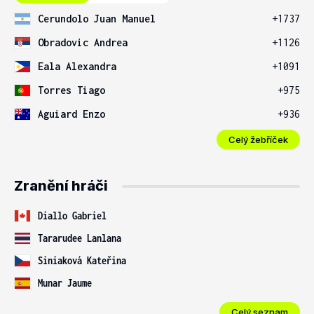
Cerundolo Juan Manuel
+1737
Obradovic Andrea
+1126
Eala Alexandra
+1091
Torres Tiago
+975
Aguiard Enzo
+936
Celý žebříček
Zranění hráči
Diallo Gabriel
Tararudee Lanlana
Siniaková Kateřina
Munar Jaume
Celý seznam