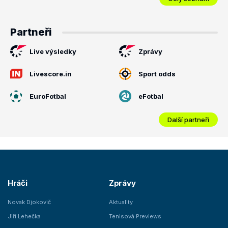
Partneři
Live výsledky
Zprávy
Livescore.in
Sport odds
EuroFotbal
eFotbal
Další partneři
Hráči
Zprávy
Novak Djokovič
Aktuality
Jiří Lehečka
Tenisová Previews