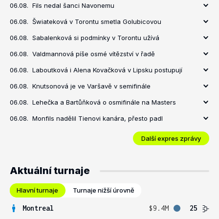
06.08.
Fils nedal šanci Navonemu
06.08.
Šwiateková v Torontu smetla Golubicovou
06.08.
Sabalenková si podmínky v Torontu užívá
06.08.
Valdmannová píše osmé vítězství v řadě
06.08.
Laboutková i Alena Kovačková v Lipsku postupují
06.08.
Knutsonová je ve Varšavě v semifinále
06.08.
Lehečka a Bartůňková o osmifinále na Masters
06.08.
Monfils nadělil Tienovi kanára, přesto padl
Další expres zprávy
Aktuální turnaje
Hlavní turnaje
Turnaje nižší úrovně
Montreal
$9.4M
25