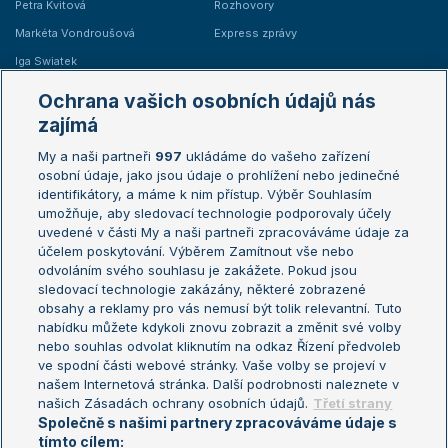
Petra Kvitová
Rozhovory
Markéta Vondroušová
Express zprávy
Iga Swiatek
Marie Bouzková
Ochrana vašich osobních údajů nás
Žebříčky
Kalendář turnajů
zajímá
My a naši partneři
997
ukládáme do vašeho zařízení
Žebříček ATP (muži)
Australian Open
osobní údaje, jako jsou údaje o prohlížení nebo jedinečné
Žebříček WTA (ženy)
French Open
identifikátory, a máme k nim přístup. Výběr Souhlasím
umožňuje, aby sledovací technologie podporovaly účely
Sázkařský žebříček
Wimbledon
uvedené v části My a naši partneři zpracováváme údaje za
US Open
účelem poskytování. Výběrem Zamítnout vše nebo
odvoláním svého souhlasu je zakážete. Pokud jsou
Turnaj mistrů
sledovací technologie zakázány, některé zobrazené
Turnaj mistryň
obsahy a reklamy pro vás nemusí být tolik relevantní. Tuto
Aktualní trendy
nabídku můžete kdykoli znovu zobrazit a změnit své volby
nebo souhlas odvolat kliknutím na odkaz Řízení předvoleb
ve spodní části webové stránky. Vaše volby se projeví v
Fotbalové přestupy
našem Internetová stránka. Další podrobnosti naleznete v
Livesport Daily
našich Zásadách ochrany osobních údajů.
Třetí strany
Společně s našimi partnery zpracováváme údaje s
LS Prague Open
tímto cílem: