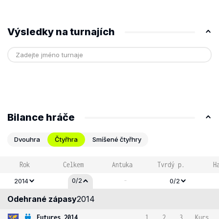
Výsledky na turnajích
Bilance hráče
Dvouhra
Čtyřhra
Smíšené čtyřhry
Rok
Celkem
Antuka
Tvrdý p.
H
-
0/2
2014
0/2
Odehrané zápasy
2014
Futures 2014
1
2
3
Kurs