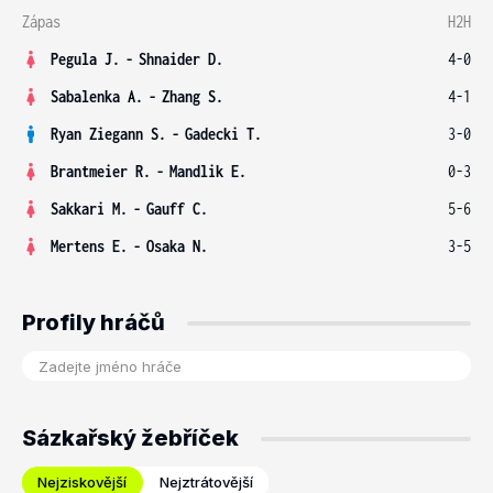
Zápas
H2H
Pegula J.
-
Shnaider D.
4-0
Sabalenka A.
-
Zhang S.
4-1
Ryan Ziegann S.
-
Gadecki T.
3-0
Brantmeier R.
-
Mandlik E.
0-3
Sakkari M.
-
Gauff C.
5-6
Mertens E.
-
Osaka N.
3-5
Profily hráčů
Sázkařský žebříček
Nejziskovější
Nejztrátovější