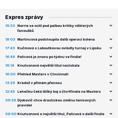
Expres zprávy
19:33
Norrie se ocitl pod palbou kritiky některých
fanoušků
18:03
Martincová podstoupila další operaci kolena
17:43
Kučmová s Laboutkovou ovládly turnaj v Lipsku
16:49
Palicová je znovu po týdnu ve finále!
16:14
Knutsonová největší titul nezískala
16:00
Přehled Masters v Cincinnati
13:29
Krádež v přímém přenosu
12:45
Lehečku čeká těžký boj o čtvrtfinále na Masters
09:26
Djokovič chce drastickou změnu tenisových
pravidel
09:00
Knutsonová o největší titul, Palicová o další finále