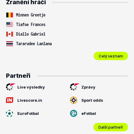
Zranění hráči
Minnen Greetje
Tiafoe Frances
Diallo Gabriel
Tararudee Lanlana
Celý seznam
Partneři
Live výsledky
Zprávy
Livescore.in
Sport odds
EuroFotbal
eFotbal
Další partneři