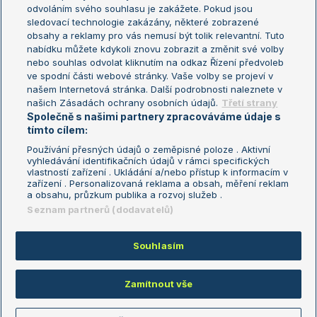
odvoláním svého souhlasu je zakážete. Pokud jsou
Turnaj mistrů
sledovací technologie zakázány, některé zobrazené
Turnaj mistryň
obsahy a reklamy pro vás nemusí být tolik relevantní. Tuto
Aktualní trendy
nabídku můžete kdykoli znovu zobrazit a změnit své volby
nebo souhlas odvolat kliknutím na odkaz Řízení předvoleb
ve spodní části webové stránky. Vaše volby se projeví v
Fotbalové přestupy
našem Internetová stránka. Další podrobnosti naleznete v
Livesport Daily
našich Zásadách ochrany osobních údajů.
Třetí strany
Společně s našimi partnery zpracováváme údaje s
LS Prague Open
tímto cílem:
Používání přesných údajů o zeměpisné poloze . Aktivní
vyhledávání identifikačních údajů v rámci specifických
vlastností zařízení . Ukládání a/nebo přístup k informacím v
Podmínky užití
Nastavení soukromí
zařízení . Personalizovaná reklama a obsah, měření reklam
GDPR a žurnalistika
Reklama
a obsahu, průzkum publika a rozvoj služeb .
Informace o zpracování osobních
Kontakt
Seznam partnerů (dodavatelů)
údajů
Tiráž
Souhlasím
Copyright © 2008-2026 TenisPortal.cz. Využíváme zpravodajství ČTK.
Zamítnout vše