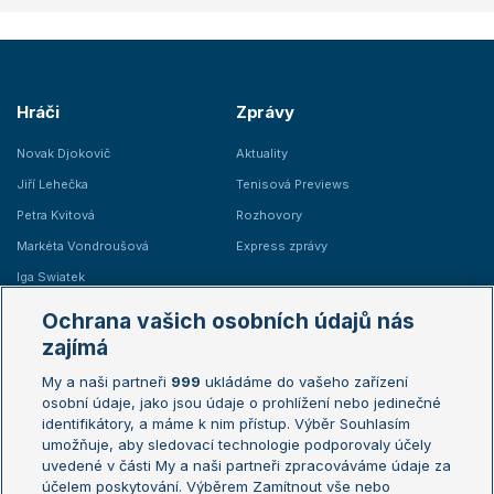
Hráči
Zprávy
Novak Djokovič
Aktuality
Jiří Lehečka
Tenisová Previews
Petra Kvitová
Rozhovory
Markéta Vondroušová
Express zprávy
Iga Swiatek
Marie Bouzková
Ochrana vašich osobních údajů nás
Žebříčky
Kalendář turnajů
zajímá
My a naši partneři
999
ukládáme do vašeho zařízení
Žebříček ATP (muži)
Australian Open
osobní údaje, jako jsou údaje o prohlížení nebo jedinečné
Žebříček WTA (ženy)
French Open
identifikátory, a máme k nim přístup. Výběr Souhlasím
umožňuje, aby sledovací technologie podporovaly účely
Sázkařský žebříček
Wimbledon
uvedené v části My a naši partneři zpracováváme údaje za
US Open
účelem poskytování. Výběrem Zamítnout vše nebo