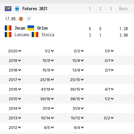
Futures 2021
1
2
3
Kurs
17.08.
OF
Jecan
/
Orlov
6
6
1.20
Luncanu
/
Stoica
3
1
3.90
2020
1/2
0/2
1/0
2019
15/9
15/8
0/1
2018
15/9
13/8
2/1
-
2017
25/16
25/15
2016
41/19
36/15
4/1
2015
39/19
38/15
1/2
-
2014
31/9
31/9
2013
10/14
10/12
0/2
-
2012
9/5
9/4