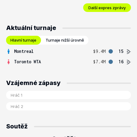
Další expres zprávy
Aktuální turnaje
Hlavní turnaje
Turnaje nižší úrovně
Montreal
$9.4M
15
Toronto WTA
$7.4M
16
Vzájemné zápasy
Soutěž