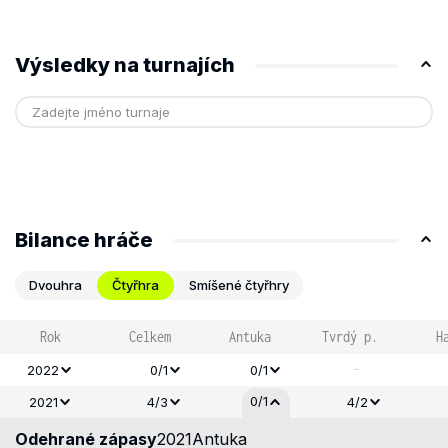
Výsledky na turnajích
Bilance hráče
Dvouhra
Čtyřhra
Smíšené čtyřhry
Rok
Celkem
Antuka
Tvrdý p.
H
-
2022
0/1
0/1
0/1
2021
4/3
4/2
Odehrané zápasy
2021
Antuka