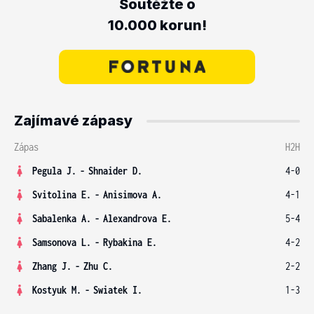
Soutěžte o
10.000 korun!
Zajímavé zápasy
Zápas
H2H
Pegula J.
-
Shnaider D.
4-0
Svitolina E.
-
Anisimova A.
4-1
Sabalenka A.
-
Alexandrova E.
5-4
Samsonova L.
-
Rybakina E.
4-2
Zhang J.
-
Zhu C.
2-2
Kostyuk M.
-
Swiatek I.
1-3