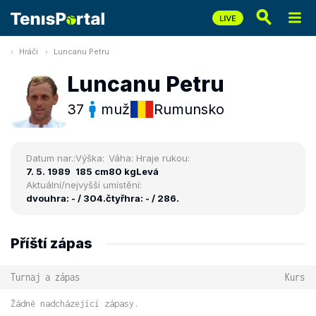
Hráči
Luncanu Petru
Luncanu Petru
37
muž
Rumunsko
Datum nar.:
Výška:
Váha:
Hraje rukou:
7. 5. 1989
185 cm
80 kg
Levá
Aktuální/nejvyšší umístění:
dvouhra: - / 304.
čtyřhra: - / 286.
Příští zápas
Turnaj a zápas
Kurs
Žádné nadcházející zápasy.