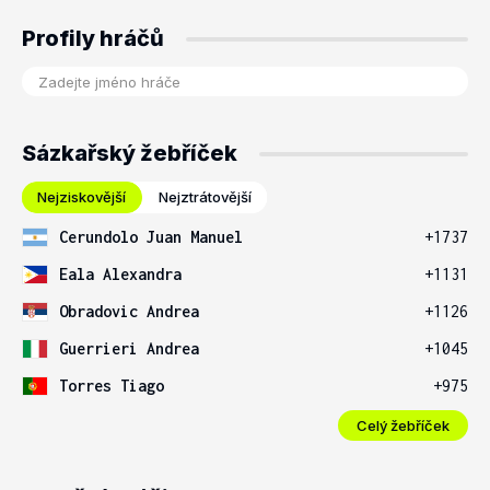
Profily hráčů
Sázkařský žebříček
Nejziskovější
Nejztrátovější
Cerundolo Juan Manuel
+1737
Eala Alexandra
+1131
Obradovic Andrea
+1126
Guerrieri Andrea
+1045
Torres Tiago
+975
Celý žebříček