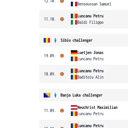
12.10.
Bensoussan Samuel
Luncanu Petru
11.10.
Baldi Filippo
Sibiu challenger
Luetjen Jonas
19.09.
Luncanu Petru
Luncanu Petru
18.09.
Baditoiu Alin
Banja Luka challenger
Neuchrist Maximilian
11.09.
Luncanu Petru
Luncanu Petru