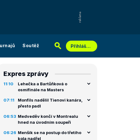
urnajů
Soutěž
Přihlášení
Expres zprávy
11:10
Lehečka a Bartůňková o
osmifinále na Masters
07:11
Monfils nadělil Tienovi kanára,
přesto padl
06:53
Medveděv končí v Montrealu
hned na úvodním soupeři
06:26
Menšík se na postup do třetího
kola nadřel