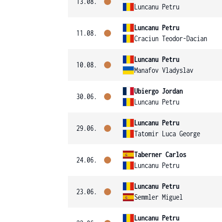
13.08.
Luncanu Petru
Luncanu Petru
11.08.
Craciun Teodor-Dacian
Luncanu Petru
10.08.
Manafov Vladyslav
Ubiergo Jordan
30.06.
Luncanu Petru
Luncanu Petru
29.06.
Tatomir Luca George
Taberner Carlos
24.06.
Luncanu Petru
Luncanu Petru
23.06.
Semmler Miguel
Luncanu Petru