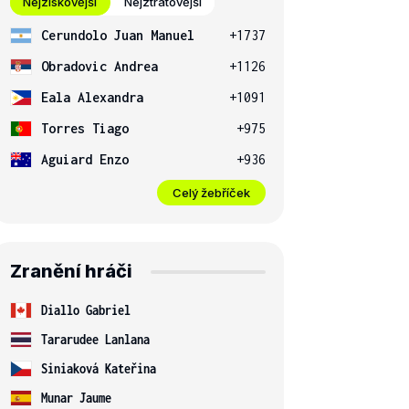
Nejziskovější
Nejztrátovější
Cerundolo Juan Manuel
+1737
Obradovic Andrea
+1126
Eala Alexandra
+1091
Torres Tiago
+975
Aguiard Enzo
+936
Celý žebříček
Zranění hráči
Diallo Gabriel
Tararudee Lanlana
Siniaková Kateřina
Munar Jaume