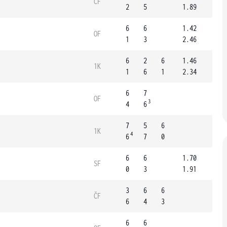
ČF
2
5
1.89
6
6
1.42
OF
1
3
2.46
6
2
6
1.46
1K
1
6
1
2.34
6
7
OF
3
4
6
7
5
6
1K
4
6
7
0
6
6
1.70
SF
0
3
1.91
3
6
6
ČF
6
4
3
6
6