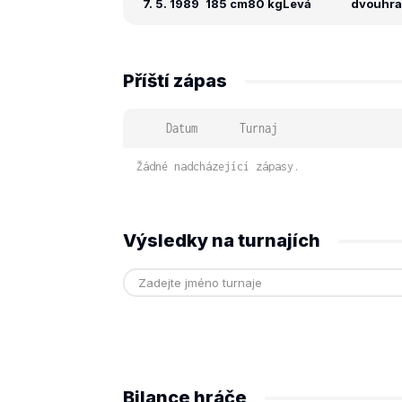
7. 5. 1989
185 cm
80 kg
Levá
dvouhra:
Příští zápas
Datum
Turnaj
Žádné nadcházející zápasy.
Výsledky na turnajích
Bilance hráče