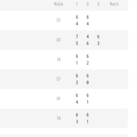
Kolo
1
2
3
Kurs
6
6
ČF
4
4
7
4
6
OF
5
6
3
6
6
1K
1
2
6
6
ČF
2
0
6
6
OF
4
1
6
6
1K
3
1