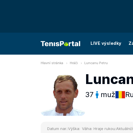
LIVE výsledky
Z
Hlavní stránka
Hráči
Luncanu Petru
Luncan
37
muž
R
Datum nar.:
Výška:
Váha:
Hraje rukou:
Aktuální/