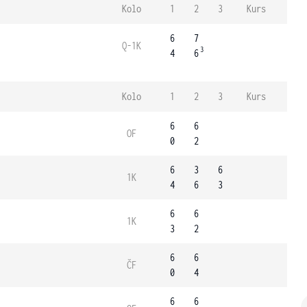
Kolo
1
2
3
Kurs
6
7
Q-1K
3
4
6
Kolo
1
2
3
Kurs
6
6
OF
0
2
6
3
6
1K
4
6
3
6
6
1K
3
2
6
6
ČF
0
4
6
6