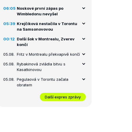
06:05
Noskové první zápas po
Wimbledonu nevyšel
05:39
Krejčíková nestačila v Torontu
na Samsonovovou
00:12
Další šok v Montrealu, Zverev
končí
05.08.
Fritz v Montrealu překvapivě končí
05.08.
Rybakinová zvládla bitvu s
Kasatkinovou
05.08.
Pegulaová v Torontu začala
obratem
Další expres zprávy