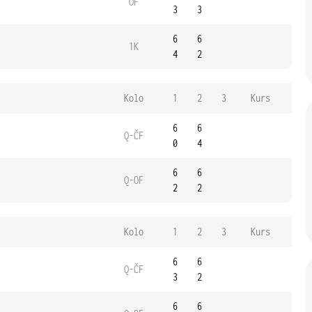
OF
3
3
6
6
1K
4
2
Kolo
1
2
3
Kurs
6
6
Q-ČF
0
4
6
6
Q-OF
2
2
Kolo
1
2
3
Kurs
6
6
Q-ČF
3
2
6
6