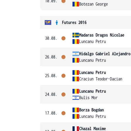
10.09.
Botezan George
Futures 2016
Madaras Dragos Nicolae
30.08.
Luncanu Petru
Hidalgo Gabriel Alejandro
26.08.
Luncanu Petru
Luncanu Petru
25.08.
Craciun Teodor-Dacian
Luncanu Petru
24.08.
Bulis Mor
Borza Bogdan
17.08.
Luncanu Petru
Chazal Maxime