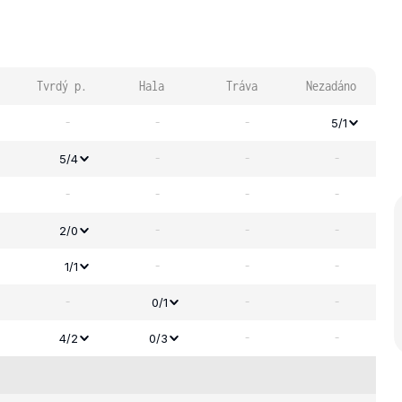
Tvrdý p.
Hala
Tráva
Nezadáno
-
-
-
5/1
-
-
-
5/4
-
-
-
-
-
-
-
2/0
-
-
-
1/1
-
-
-
0/1
-
-
4/2
0/3