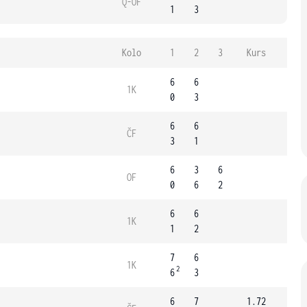
Q-OF
1
3
Kolo
1
2
3
Kurs
6
6
1K
0
3
6
6
ČF
3
1
6
3
6
OF
0
6
2
6
6
1K
1
2
7
6
1K
2
6
3
6
7
1.72