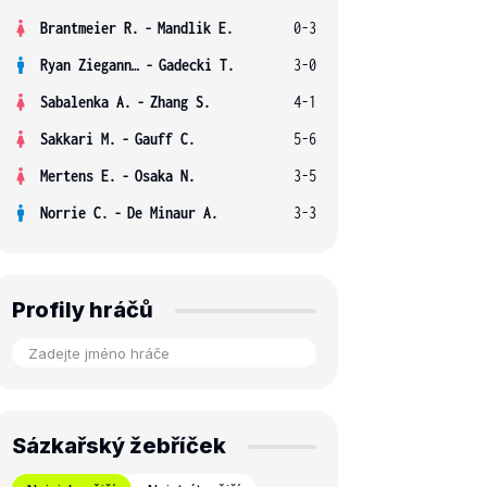
Brantmeier R.
-
Mandlik E.
0-3
Ryan Ziegann S.
-
Gadecki T.
3-0
Sabalenka A.
-
Zhang S.
4-1
Sakkari M.
-
Gauff C.
5-6
Mertens E.
-
Osaka N.
3-5
Norrie C.
-
De Minaur A.
3-3
Profily hráčů
Sázkařský žebříček