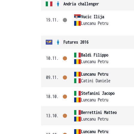
Andria challenger
Vucic Ilija
19.11.
Luncanu Petru
Futures 2016
Baldi Filippo
10.11.
Luncanu Petru
Luncanu Petru
09.11.
Catini Daniele
Stefanini Jacopo
18.10.
Luncanu Petru
Berrettini Matteo
13.10.
Luncanu Petru
Luncanu Petru