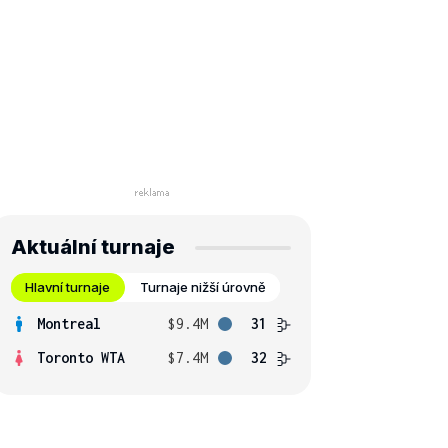
Aktuální turnaje
Hlavní turnaje
Turnaje nižší úrovně
Montreal
$9.4M
31
Toronto WTA
$7.4M
32