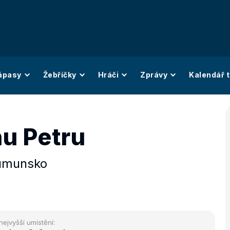
ápasy
Žebříčky
Hráči
Zprávy
Kalendář t
u Petru
umunsko
nejvyšší umístění: