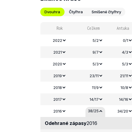
Dvouhra
Čtyřhra
Smíšené čtyřhry
Rok
Celkem
Antuka
2022
5/2
0/1
2021
9/7
4/3
2020
5/3
5/3
2019
23/11
21/11
2018
11/9
10/8
2017
14/17
14/16
38/25
2016
34/20
Odehrané zápasy
2016