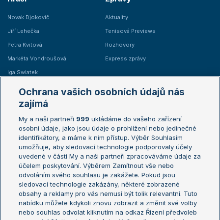
Novak Djokovič
Aktuality
Jiří Lehečka
Tenisová Previews
Petra Kvitová
Rozhovory
Markéta Vondroušová
Express zprávy
Iga Swiatek
Marie Bouzková
Ochrana vašich osobních údajů nás
Žebříčky
Kalendář turnajů
zajímá
My a naši partneři
999
ukládáme do vašeho zařízení
Žebříček ATP (muži)
Australian Open
osobní údaje, jako jsou údaje o prohlížení nebo jedinečné
Žebříček WTA (ženy)
French Open
identifikátory, a máme k nim přístup. Výběr Souhlasím
umožňuje, aby sledovací technologie podporovaly účely
Sázkařský žebříček
Wimbledon
uvedené v části My a naši partneři zpracováváme údaje za
US Open
účelem poskytování. Výběrem Zamítnout vše nebo
odvoláním svého souhlasu je zakážete. Pokud jsou
Turnaj mistrů
sledovací technologie zakázány, některé zobrazené
Turnaj mistryň
obsahy a reklamy pro vás nemusí být tolik relevantní. Tuto
Aktualní trendy
nabídku můžete kdykoli znovu zobrazit a změnit své volby
nebo souhlas odvolat kliknutím na odkaz Řízení předvoleb