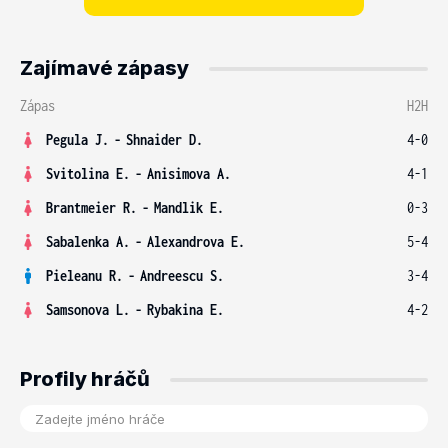
Zajímavé zápasy
Zápas
H2H
Pegula J.
-
Shnaider D.
4-0
Svitolina E.
-
Anisimova A.
4-1
Brantmeier R.
-
Mandlik E.
0-3
Sabalenka A.
-
Alexandrova E.
5-4
Pieleanu R.
-
Andreescu S.
3-4
Samsonova L.
-
Rybakina E.
4-2
Profily hráčů