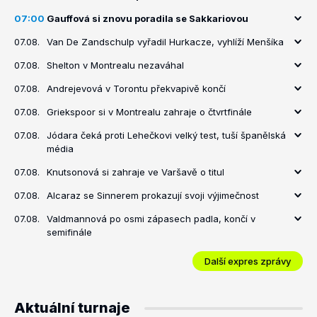
07:00
Gauffová si znovu poradila se Sakkariovou
07.08.
Van De Zandschulp vyřadil Hurkacze, vyhlíží Menšíka
07.08.
Shelton v Montrealu nezaváhal
07.08.
Andrejevová v Torontu překvapivě končí
07.08.
Griekspoor si v Montrealu zahraje o čtvrtfinále
07.08.
Jódara čeká proti Lehečkovi velký test, tuší španělská
média
07.08.
Knutsonová si zahraje ve Varšavě o titul
07.08.
Alcaraz se Sinnerem prokazují svoji výjimečnost
07.08.
Valdmannová po osmi zápasech padla, končí v
semifinále
Další expres zprávy
Aktuální turnaje