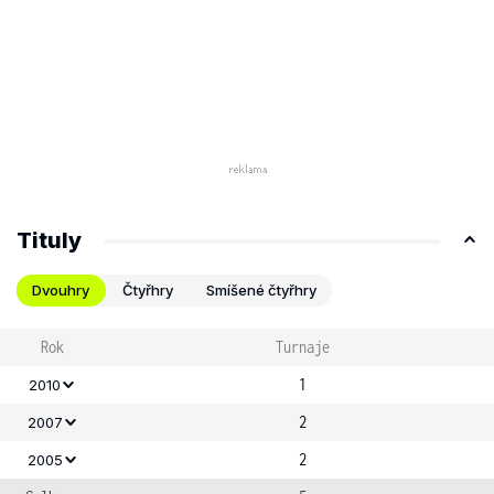
Tituly
Dvouhry
Čtyřhry
Smíšené čtyřhry
Rok
Turnaje
1
2010
2
2007
2
2005