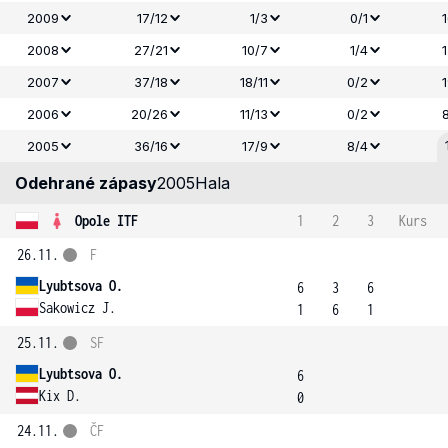
2009
17/12
1/3
0/1
2008
27/21
10/7
1/4
2007
37/18
18/11
0/2
2006
20/26
11/13
0/2
2005
36/16
17/9
8/4
Odehrané zápasy
2005
Hala
Opole ITF
1
2
3
Kurs
26.11.
F
Lyubtsova O.
6
3
6
Sakowicz J.
1
6
1
25.11.
SF
Lyubtsova O.
6
Kix D.
0
24.11.
ČF