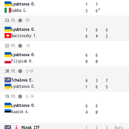
Lyubtsova O.
7
7
4
Gabba G.
5
6
23.11.
OF
Lyubtsova O.
1
6
6
Bacsinszky T.
6
4
2
22.11.
1K
Lyubtsova O.
6
6
Filipiak K.
0
0
20.11.
Q-OF
Tchalova E.
6
3
7
Lyubtsova O.
1
6
5
19.11.
Q-1K
Lyubtsova O.
6
6
Kaasik A.
4
0
Minsk ITF
1
2
3
Kurs