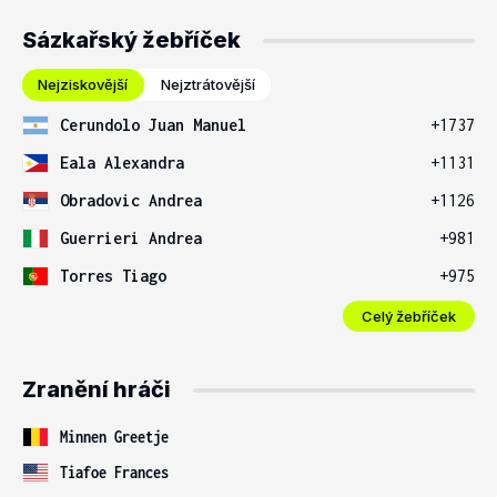
Sázkařský žebříček
Nejziskovější
Nejztrátovější
Cerundolo Juan Manuel
+1737
Eala Alexandra
+1131
Obradovic Andrea
+1126
Guerrieri Andrea
+981
Torres Tiago
+975
Celý žebříček
Zranění hráči
Minnen Greetje
Tiafoe Frances