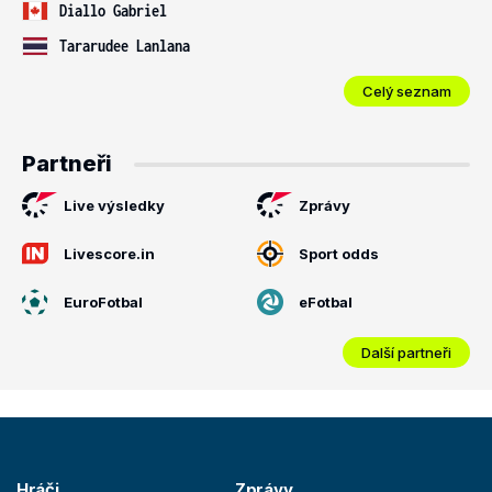
Diallo Gabriel
Tararudee Lanlana
Celý seznam
Partneři
Live výsledky
Zprávy
Livescore.in
Sport odds
EuroFotbal
eFotbal
Další partneři
Hráči
Zprávy