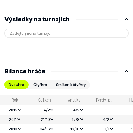
Výsledky na turnajích
Bilance hráče
Dvouhra
Čtyřhra
Smíšené čtyřhry
Rok
Celkem
Antuka
Tvrdý p.
H
-
2015
4/2
4/2
2011
21/10
17/8
4/2
2010
34/16
19/10
1/1