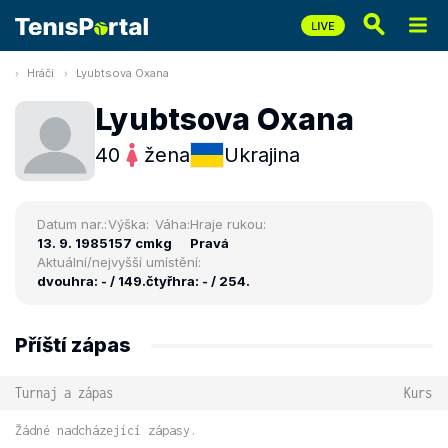
Hráči
Lyubtsova Oxana
Lyubtsova Oxana
40
žena
Ukrajina
Datum nar.:
Výška:
Váha:
Hraje rukou:
13. 9. 1985
157 cm
kg
Pravá
Aktuální/nejvyšší umístění:
dvouhra: - / 149.
čtyřhra: - / 254.
Příští zápas
Turnaj a zápas
Kurs
Žádné nadcházející zápasy.