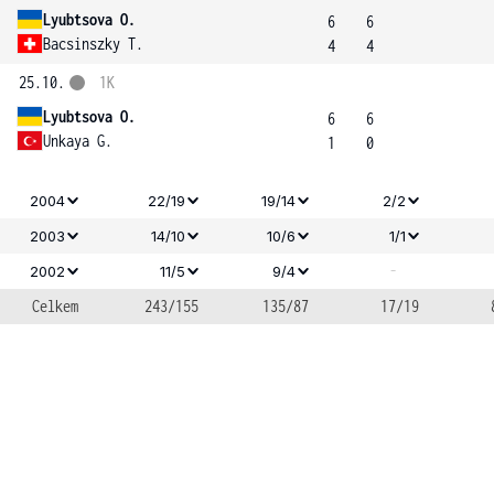
Lyubtsova O.
6
6
Bacsinszky T.
4
4
25.10.
1K
Lyubtsova O.
6
6
Unkaya G.
1
0
2004
22/19
19/14
2/2
2003
14/10
10/6
1/1
-
2002
11/5
9/4
Celkem
243/155
135/87
17/19