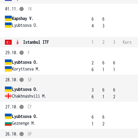
01.11.
1K
Kapshay V.
6
6
Lyubtsova O.
4
3
Istanbul ITF
1
2
3
Kurs
29.10.
F
Lyubtsova O.
2
6
6
Koryttseva M.
6
1
1
28.10.
SF
Lyubtsova O.
3
6
6
Chakhnashvili M.
6
1
2
27.10.
ČF
Lyubtsova O.
6
6
Geznenge M.
1
2
26.10.
OF