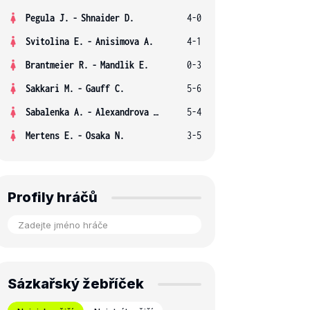
Pegula J.
-
Shnaider D.
4-0
Svitolina E.
-
Anisimova A.
4-1
Brantmeier R.
-
Mandlik E.
0-3
Sakkari M.
-
Gauff C.
5-6
Sabalenka A.
-
Alexandrova E.
5-4
Mertens E.
-
Osaka N.
3-5
Profily hráčů
Sázkařský žebříček