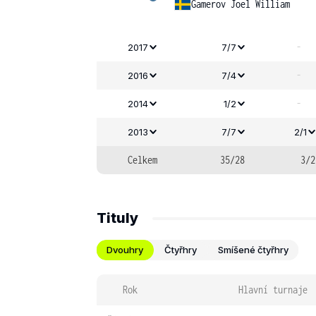
Gamerov Joel William
-
2017
7/7
-
2016
7/4
-
2014
1/2
2013
7/7
2/1
Celkem
35/28
3/2
Tituly
Dvouhry
Čtyřhry
Smíšené čtyřhry
Rok
Hlavní turnaje