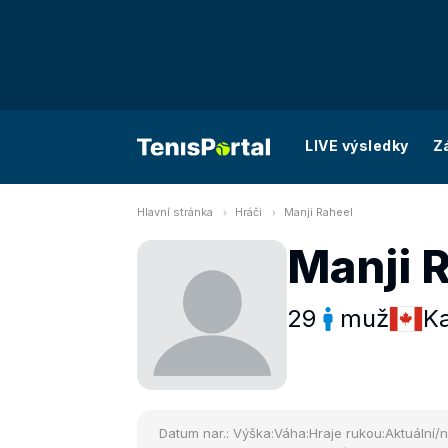
LIVE výsledky
Z
Hlavní stránka
Hráči
Manji Raheel
Manji 
29
muž
K
Datum nar.:
Výška:
Váha:
Hraje rukou:
Aktuální/n