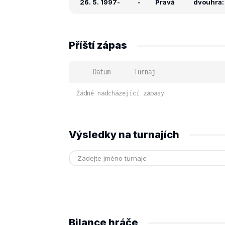
26. 5. 1997
-
-
Pravá
dvouhra: 
Příští zápas
Datum
Turnaj
Žádné nadcházející zápasy.
Výsledky na turnajích
Bilance hráče