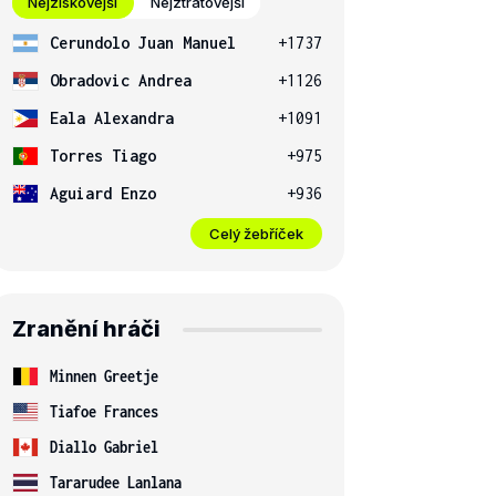
Nejziskovější
Nejztrátovější
Cerundolo Juan Manuel
+1737
Obradovic Andrea
+1126
Eala Alexandra
+1091
Torres Tiago
+975
Aguiard Enzo
+936
Celý žebříček
Zranění hráči
Minnen Greetje
Tiafoe Frances
Diallo Gabriel
Tararudee Lanlana