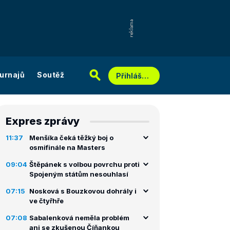
urnajů
Soutěž
Přihlášení
Expres zprávy
11:37
Menšíka čeká těžký boj o
osmifinále na Masters
09:04
Štěpánek s volbou povrchu proti
Spojeným státům nesouhlasí
07:15
Nosková s Bouzkovou dohrály i
ve čtyřhře
07:08
Sabalenková neměla problém
ani se zkušenou Číňankou