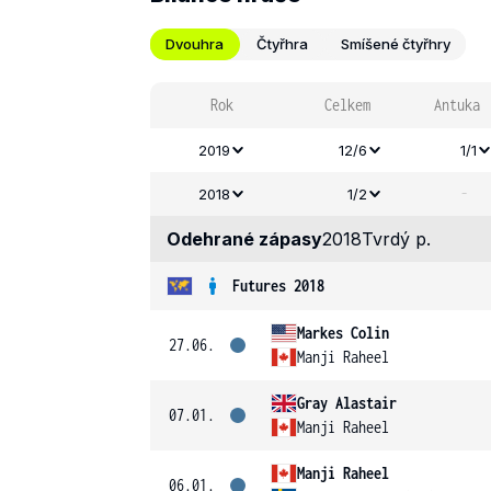
Dvouhra
Čtyřhra
Smíšené čtyřhry
Rok
Celkem
Antuka
2019
12/6
1/1
-
2018
1/2
Odehrané zápasy
2018
Tvrdý p.
Futures 2018
Markes Colin
27.06.
Manji Raheel
Gray Alastair
07.01.
Manji Raheel
Manji Raheel
06.01.