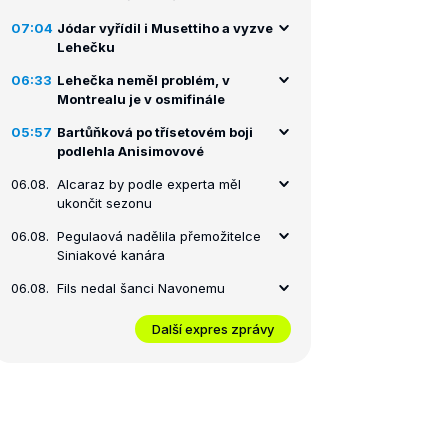
07:04
Jódar vyřídil i Musettiho a vyzve
Lehečku
06:33
Lehečka neměl problém, v
Montrealu je v osmifinále
05:57
Bartůňková po třísetovém boji
podlehla Anisimovové
06.08.
Alcaraz by podle experta měl
ukončit sezonu
06.08.
Pegulaová nadělila přemožitelce
Siniakové kanára
06.08.
Fils nedal šanci Navonemu
Další expres zprávy