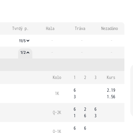
Tvrdý p.
Hala
Tráva
Nezadáno
-
-
-
11/5
-
-
-
1/2
Kolo
1
2
3
Kurs
6
2.19
1K
3
1.56
6
2
6
Q-2K
1
6
3
6
6
Q-1K