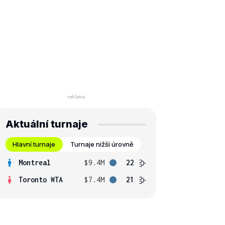
Aktuální turnaje
Hlavní turnaje
Turnaje nižší úrovně
Montreal
$9.4M
22
Toronto WTA
$7.4M
21