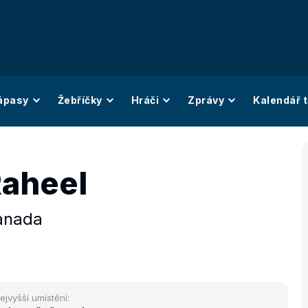
ápasy
Žebříčky
Hráči
Zprávy
Kalendář t
Raheel
anada
ejvyšší umístění: