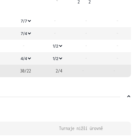
2
2
-
-
-
7/7
-
-
-
7/4
-
-
-
1/2
-
-
4/4
1/2
30/22
2/4
-
-
Turnaje nižší úrovně