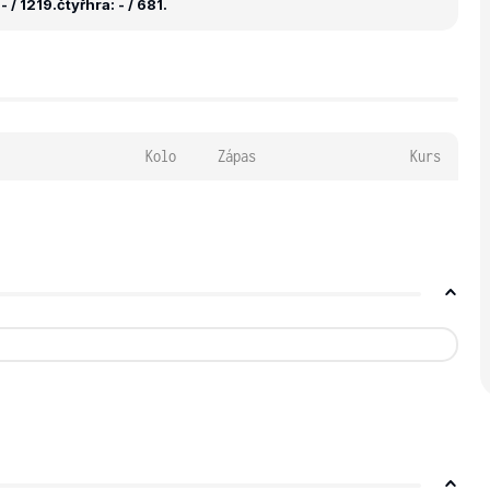
- / 1219.
čtyřhra: - / 681.
Kolo
Zápas
Kurs