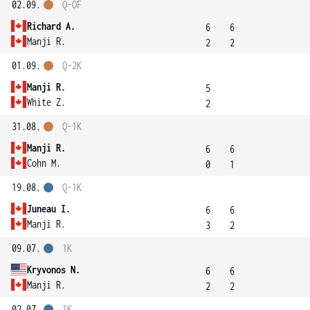
02.09.
Q-OF
Richard A.
6
6
Manji R.
2
2
01.09.
Q-2K
Manji R.
5
White Z.
2
31.08.
Q-1K
Manji R.
6
6
Cohn M.
0
1
19.08.
Q-1K
Juneau I.
6
6
Manji R.
3
2
09.07.
1K
Kryvonos N.
6
6
Manji R.
2
2
02.07.
1K