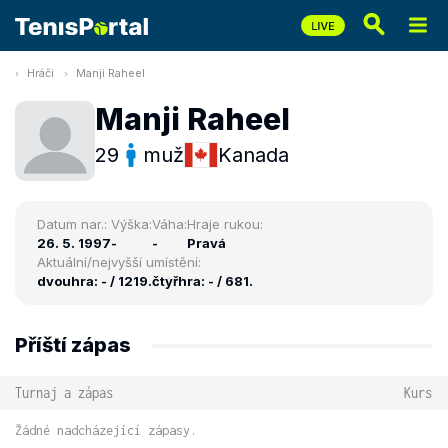
Hráči
Manji Raheel
Manji Raheel
29
muž
Kanada
Datum nar.:
Výška:
Váha:
Hraje rukou:
26. 5. 1997
-
-
Pravá
Aktuální/nejvyšší umístění:
dvouhra: - / 1219.
čtyřhra: - / 681.
Příští zápas
Turnaj a zápas
Kurs
Žádné nadcházející zápasy.