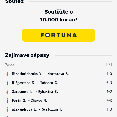
Soutěž
Soutěžte o
10.000 korun!
Zajímavé zápasy
Zápas
H2H
Miroshnichenko V.
-
Khatamova S.
4-0
D'Agostino S.
-
Tabacco G.
0-3
Samsonova L.
-
Rybakina E.
4-2
Fomin S.
-
Zhukov M.
2-3
Alexandrova E.
-
Svitolina E.
1-3