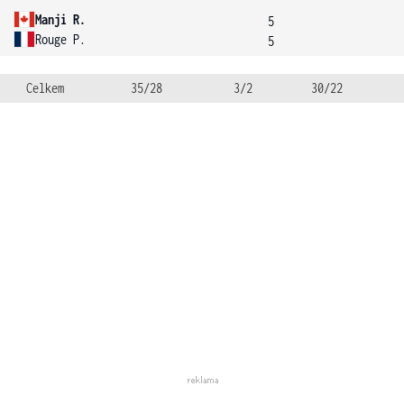
Manji R.
5
Rouge P.
5
Celkem
35/28
3/2
30/22