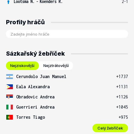
Lootsma N.
-
Koenders R.
2-1
Profily hráčů
Sázkařský žebříček
Nejziskovější
Nejztrátovější
Cerundolo Juan Manuel
+1737
Eala Alexandra
+1131
Obradovic Andrea
+1126
Guerrieri Andrea
+1045
Torres Tiago
+975
Celý žebříček