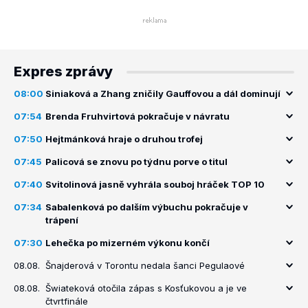
Expres zprávy
08:00
Siniaková a Zhang zničily Gauffovou a dál dominují
07:54
Brenda Fruhvirtová pokračuje v návratu
07:50
Hejtmánková hraje o druhou trofej
07:45
Palicová se znovu po týdnu porve o titul
07:40
Svitolinová jasně vyhrála souboj hráček TOP 10
07:34
Sabalenková po dalším výbuchu pokračuje v
trápení
07:30
Lehečka po mizerném výkonu končí
08.08.
Šnajderová v Torontu nedala šanci Pegulaové
08.08.
Šwiateková otočila zápas s Kosťukovou a je ve
čtvrtfinále