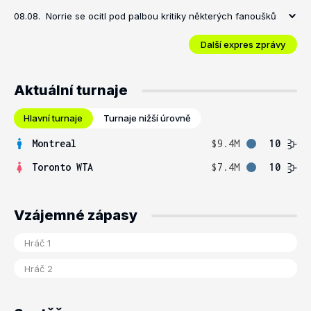
08.08.
Norrie se ocitl pod palbou kritiky některých fanoušků
Další expres zprávy
Aktuální turnaje
Hlavní turnaje
Turnaje nižší úrovně
Montreal
$9.4M
10
Toronto WTA
$7.4M
10
Vzájemné zápasy