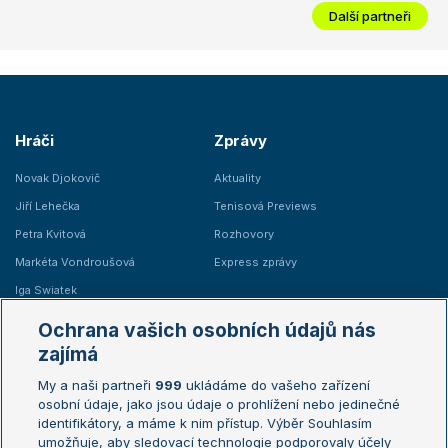
Další partneři
Hráči
Zprávy
Novak Djokovič
Aktuality
Jiří Lehečka
Tenisová Previews
Petra Kvitová
Rozhovory
Markéta Vondroušová
Express zprávy
Iga Swiatek
Marie Bouzková
Ochrana vašich osobních údajů nás
Žebříčky
Kalendář turnajů
zajímá
My a naši partneři
999
ukládáme do vašeho zařízení
Žebříček ATP (muži)
Australian Open
osobní údaje, jako jsou údaje o prohlížení nebo jedinečné
Žebříček WTA (ženy)
French Open
identifikátory, a máme k nim přístup. Výběr Souhlasím
umožňuje, aby sledovací technologie podporovaly účely
Sázkařský žebříček
Wimbledon