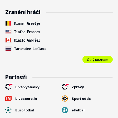
Zranění hráči
Minnen Greetje
Tiafoe Frances
Diallo Gabriel
Tararudee Lanlana
Celý seznam
Partneři
Live výsledky
Zprávy
Livescore.in
Sport odds
EuroFotbal
eFotbal