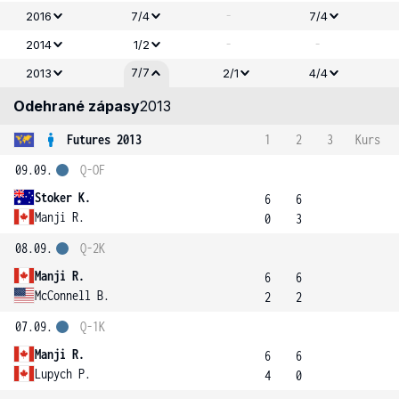
-
2016
7/4
7/4
-
-
2014
1/2
7/7
2013
2/1
4/4
Odehrané zápasy
2013
Futures 2013
1
2
3
Kurs
09.09.
Q-OF
Stoker K.
6
6
Manji R.
0
3
08.09.
Q-2K
Manji R.
6
6
McConnell B.
2
2
07.09.
Q-1K
Manji R.
6
6
Lupych P.
4
0