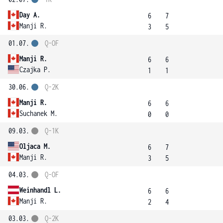
Day A.
6
7
Manji R.
3
5
01.07.
Q-OF
Manji R.
6
6
Czajka P.
1
1
30.06.
Q-2K
Manji R.
6
6
Suchanek M.
0
0
09.03.
Q-1K
Oljaca M.
6
7
Manji R.
3
5
04.03.
Q-OF
Weinhandl L.
6
6
Manji R.
2
4
03.03.
Q-2K