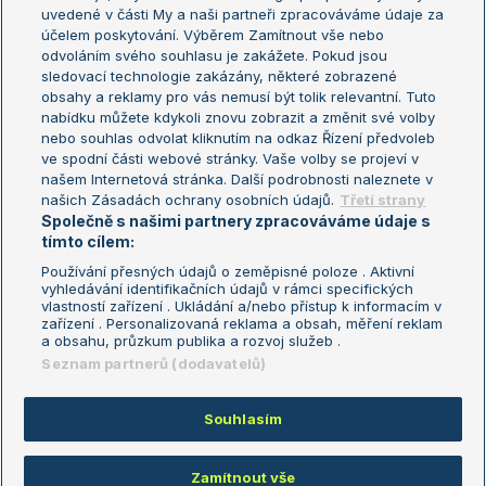
uvedené v části My a naši partneři zpracováváme údaje za
US Open
účelem poskytování. Výběrem Zamítnout vše nebo
odvoláním svého souhlasu je zakážete. Pokud jsou
Turnaj mistrů
sledovací technologie zakázány, některé zobrazené
Turnaj mistryň
obsahy a reklamy pro vás nemusí být tolik relevantní. Tuto
Aktualní trendy
nabídku můžete kdykoli znovu zobrazit a změnit své volby
nebo souhlas odvolat kliknutím na odkaz Řízení předvoleb
ve spodní části webové stránky. Vaše volby se projeví v
Fotbalové přestupy
našem Internetová stránka. Další podrobnosti naleznete v
Livesport Daily
našich Zásadách ochrany osobních údajů.
Třetí strany
Společně s našimi partnery zpracováváme údaje s
LS Prague Open
tímto cílem:
Používání přesných údajů o zeměpisné poloze . Aktivní
vyhledávání identifikačních údajů v rámci specifických
vlastností zařízení . Ukládání a/nebo přístup k informacím v
Podmínky užití
Nastavení soukromí
zařízení . Personalizovaná reklama a obsah, měření reklam
GDPR a žurnalistika
Reklama
a obsahu, průzkum publika a rozvoj služeb .
Informace o zpracování osobních
Kontakt
Seznam partnerů (dodavatelů)
údajů
Tiráž
Souhlasím
Copyright © 2008-2026 TenisPortal.cz. Využíváme zpravodajství ČTK.
Zamítnout vše