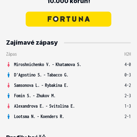
10.000 korun!
Zajímavé zápasy
Zápas
H2H
Miroshnichenko V.
-
Khatamova S.
4-0
D'Agostino S.
-
Tabacco G.
0-3
Samsonova L.
-
Rybakina E.
4-2
Fomin S.
-
Zhukov M.
2-3
Alexandrova E.
-
Svitolina E.
1-3
Lootsma N.
-
Koenders R.
2-1