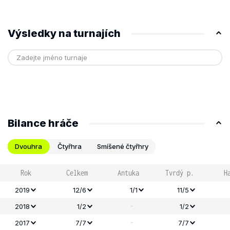
Výsledky na turnajích
Bilance hráče
Dvouhra
Čtyřhra
Smíšené čtyřhry
Rok
Celkem
Antuka
Tvrdý p.
H
2019
12/6
1/1
11/5
-
2018
1/2
1/2
-
2017
7/7
7/7