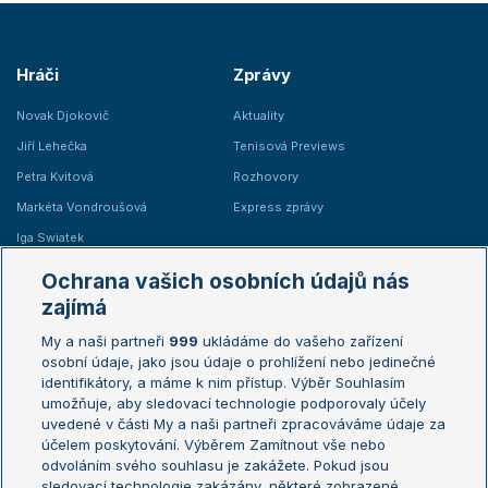
Hráči
Zprávy
Novak Djokovič
Aktuality
Jiří Lehečka
Tenisová Previews
Petra Kvitová
Rozhovory
Markéta Vondroušová
Express zprávy
Iga Swiatek
Marie Bouzková
Ochrana vašich osobních údajů nás
Žebříčky
Kalendář turnajů
zajímá
My a naši partneři
999
ukládáme do vašeho zařízení
Žebříček ATP (muži)
Australian Open
osobní údaje, jako jsou údaje o prohlížení nebo jedinečné
Žebříček WTA (ženy)
French Open
identifikátory, a máme k nim přístup. Výběr Souhlasím
umožňuje, aby sledovací technologie podporovaly účely
Sázkařský žebříček
Wimbledon
uvedené v části My a naši partneři zpracováváme údaje za
US Open
účelem poskytování. Výběrem Zamítnout vše nebo
odvoláním svého souhlasu je zakážete. Pokud jsou
Turnaj mistrů
sledovací technologie zakázány, některé zobrazené