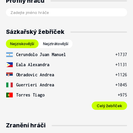
Profily hráčů
Sázkařský žebříček
Nejziskovější
Nejztrátovější
Cerundolo Juan Manuel
+1737
Eala Alexandra
+1131
Obradovic Andrea
+1126
Guerrieri Andrea
+1045
Torres Tiago
+975
Celý žebříček
Zranění hráči