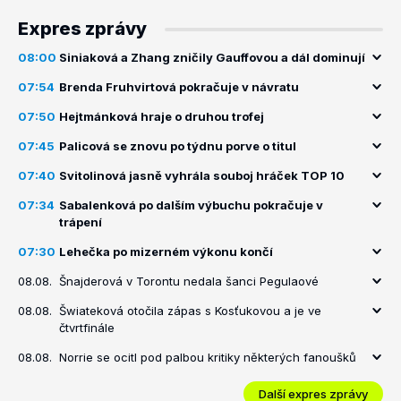
Expres zprávy
08:00
Siniaková a Zhang zničily Gauffovou a dál dominují
07:54
Brenda Fruhvirtová pokračuje v návratu
07:50
Hejtmánková hraje o druhou trofej
07:45
Palicová se znovu po týdnu porve o titul
07:40
Svitolinová jasně vyhrála souboj hráček TOP 10
07:34
Sabalenková po dalším výbuchu pokračuje v
trápení
07:30
Lehečka po mizerném výkonu končí
08.08.
Šnajderová v Torontu nedala šanci Pegulaové
08.08.
Šwiateková otočila zápas s Kosťukovou a je ve
čtvrtfinále
08.08.
Norrie se ocitl pod palbou kritiky některých fanoušků
Další expres zprávy