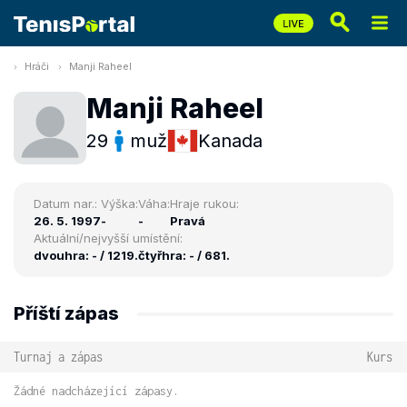
Hráči
Manji Raheel
Manji Raheel
29
muž
Kanada
Datum nar.:
Výška:
Váha:
Hraje rukou:
26. 5. 1997
-
-
Pravá
Aktuální/nejvyšší umístění:
dvouhra: - / 1219.
čtyřhra: - / 681.
Příští zápas
Turnaj a zápas
Kurs
Žádné nadcházející zápasy.