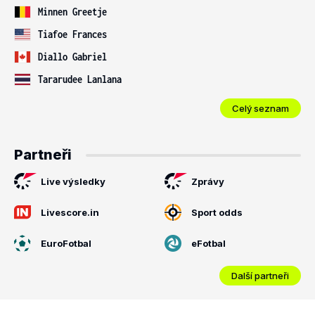
Minnen Greetje
Tiafoe Frances
Diallo Gabriel
Tararudee Lanlana
Celý seznam
Partneři
Live výsledky
Zprávy
Livescore.in
Sport odds
EuroFotbal
eFotbal
Další partneři