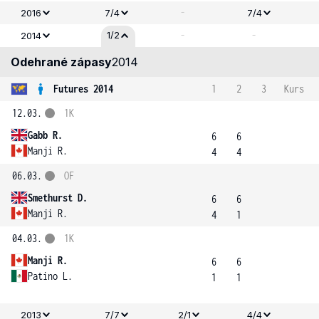
-
2016
7/4
7/4
-
-
1/2
2014
Odehrané zápasy
2014
Futures 2014
1
2
3
Kurs
12.03.
1K
Gabb R.
6
6
Manji R.
4
4
06.03.
OF
Smethurst D.
6
6
Manji R.
4
1
04.03.
1K
Manji R.
6
6
Patino L.
1
1
2013
7/7
2/1
4/4