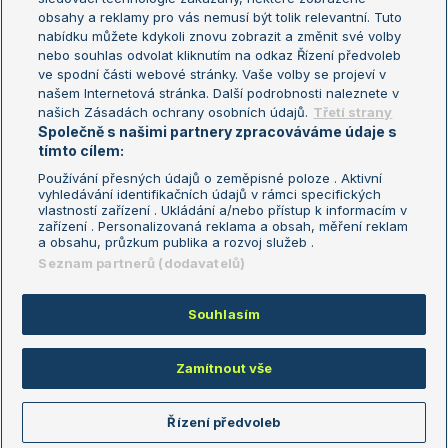
Turnaj mistryň
obsahy a reklamy pro vás nemusí být tolik relevantní. Tuto
Aktualní trendy
nabídku můžete kdykoli znovu zobrazit a změnit své volby
nebo souhlas odvolat kliknutím na odkaz Řízení předvoleb
ve spodní části webové stránky. Vaše volby se projeví v
Fotbalové přestupy
našem Internetová stránka. Další podrobnosti naleznete v
Livesport Daily
našich Zásadách ochrany osobních údajů.
Třetí strany
Společně s našimi partnery zpracováváme údaje s
LS Prague Open
tímto cílem:
Používání přesných údajů o zeměpisné poloze . Aktivní
vyhledávání identifikačních údajů v rámci specifických
vlastností zařízení . Ukládání a/nebo přístup k informacím v
Podmínky užití
Nastavení soukromí
zařízení . Personalizovaná reklama a obsah, měření reklam
GDPR a žurnalistika
Reklama
a obsahu, průzkum publika a rozvoj služeb .
Informace o zpracování osobních
Kontakt
Seznam partnerů (dodavatelů)
údajů
Tiráž
Souhlasím
Copyright © 2008-2026 TenisPortal.cz. Využíváme zpravodajství ČTK.
Zamítnout vše
Řízení předvoleb