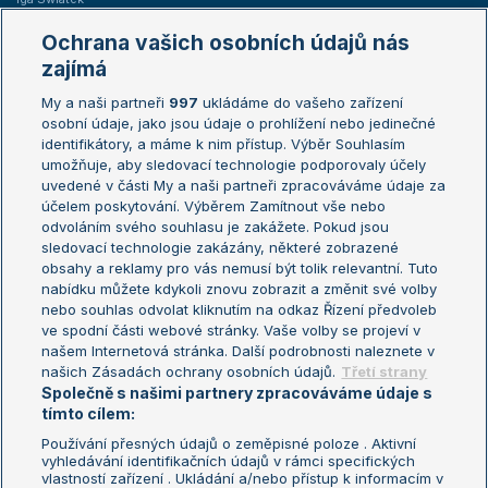
Marie Bouzková
Ochrana vašich osobních údajů nás
Žebříčky
Kalendář turnajů
zajímá
My a naši partneři
997
ukládáme do vašeho zařízení
Žebříček ATP (muži)
Australian Open
osobní údaje, jako jsou údaje o prohlížení nebo jedinečné
Žebříček WTA (ženy)
French Open
identifikátory, a máme k nim přístup. Výběr Souhlasím
umožňuje, aby sledovací technologie podporovaly účely
Sázkařský žebříček
Wimbledon
uvedené v části My a naši partneři zpracováváme údaje za
US Open
účelem poskytování. Výběrem Zamítnout vše nebo
odvoláním svého souhlasu je zakážete. Pokud jsou
Turnaj mistrů
sledovací technologie zakázány, některé zobrazené
Turnaj mistryň
obsahy a reklamy pro vás nemusí být tolik relevantní. Tuto
Aktualní trendy
nabídku můžete kdykoli znovu zobrazit a změnit své volby
nebo souhlas odvolat kliknutím na odkaz Řízení předvoleb
ve spodní části webové stránky. Vaše volby se projeví v
Fotbalové přestupy
našem Internetová stránka. Další podrobnosti naleznete v
Livesport Daily
našich Zásadách ochrany osobních údajů.
Třetí strany
Společně s našimi partnery zpracováváme údaje s
LS Prague Open
tímto cílem:
Používání přesných údajů o zeměpisné poloze . Aktivní
vyhledávání identifikačních údajů v rámci specifických
vlastností zařízení . Ukládání a/nebo přístup k informacím v
Podmínky užití
Nastavení soukromí