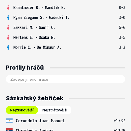
Brantmeier R.
-
Mandlik E.
0-3
Ryan Ziegann S.
-
Gadecki T.
3-0
Sakkari M.
-
Gauff C.
5-6
Mertens E.
-
Osaka N.
3-5
Norrie C.
-
De Minaur A.
3-3
Profily hráčů
Sázkařský žebříček
Nejziskovější
Nejztrátovější
Cerundolo Juan Manuel
+1737
Obradovic Andrea
+1126