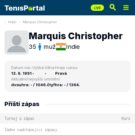
Hráči
Marquis Christopher
Marquis Christopher
35
muž
Indie
Datum nar.:
Výška:
Váha:
Hraje rukou:
13. 6. 1991
-
-
Pravá
Aktuální/nejvyšší umístění:
dvouhra: - / 1046.
čtyřhra: - / 1364.
Příští zápas
Turnaj a zápas
Kurs
Žádné nadcházející zápasy.