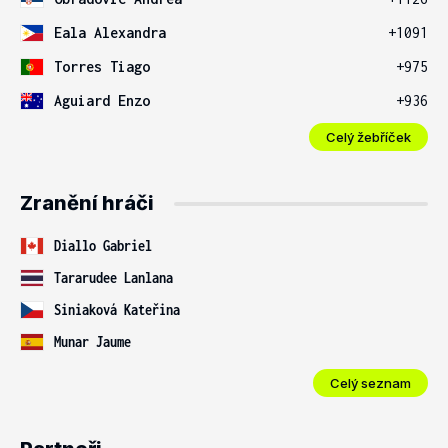
Eala Alexandra
+1091
Torres Tiago
+975
Aguiard Enzo
+936
Celý žebříček
Zranění hráči
Diallo Gabriel
Tararudee Lanlana
Siniaková Kateřina
Munar Jaume
Celý seznam