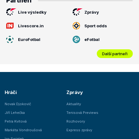
Partneři
Live výsledky
Zprávy
Livescore.in
Sport odds
EuroFotbal
eFotbal
Další partneři
Hráči
Zprávy
Novak Djokovič
Aktuality
Jiří Lehečka
Tenisová Previews
Petra Kvitová
Rozhovory
Markéta Vondroušová
Express zprávy
Iga Swiatek