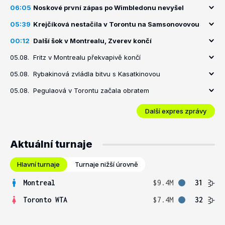
06:05
Noskové první zápas po Wimbledonu nevyšel
05:39
Krejčíková nestačila v Torontu na Samsonovovou
00:12
Další šok v Montrealu, Zverev končí
05.08.
Fritz v Montrealu překvapivě končí
05.08.
Rybakinová zvládla bitvu s Kasatkinovou
05.08.
Pegulaová v Torontu začala obratem
Další expres zprávy
Aktuální turnaje
Hlavní turnaje
Turnaje nižší úrovně
Montreal
$9.4M
31
Toronto WTA
$7.4M
32