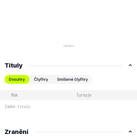
Tituly
Dvouhry
Čtyřhry
Smíšené čtyřhry
Rok
Turnaje
Žádné tituly
Zranění