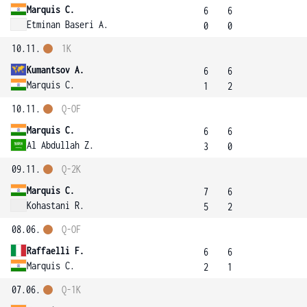
Marquis C.
6
6
Etminan Baseri A.
0
0
10.11.
1K
Kumantsov A.
6
6
Marquis C.
1
2
10.11.
Q-OF
Marquis C.
6
6
Al Abdullah Z.
3
0
09.11.
Q-2K
Marquis C.
7
6
Kohastani R.
5
2
08.06.
Q-OF
Raffaelli F.
6
6
Marquis C.
2
1
07.06.
Q-1K