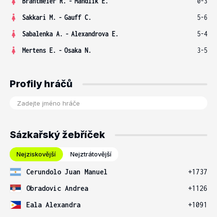
Brantmeier R.
-
Mandlik E.
0-3
Sakkari M.
-
Gauff C.
5-6
Sabalenka A.
-
Alexandrova E.
5-4
Mertens E.
-
Osaka N.
3-5
Profily hráčů
Sázkařský žebříček
Nejziskovější
Nejztrátovější
Cerundolo Juan Manuel
+1737
Obradovic Andrea
+1126
Eala Alexandra
+1091