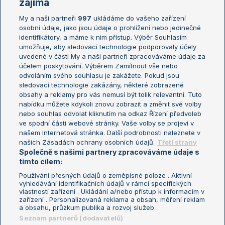
zajímá
My a naši partneři
997
ukládáme do vašeho zařízení
Žebříček ATP (muži)
Australian Open
osobní údaje, jako jsou údaje o prohlížení nebo jedinečné
Žebříček WTA (ženy)
French Open
identifikátory, a máme k nim přístup. Výběr Souhlasím
umožňuje, aby sledovací technologie podporovaly účely
Sázkařský žebříček
Wimbledon
uvedené v části My a naši partneři zpracováváme údaje za
US Open
účelem poskytování. Výběrem Zamítnout vše nebo
odvoláním svého souhlasu je zakážete. Pokud jsou
Turnaj mistrů
sledovací technologie zakázány, některé zobrazené
Turnaj mistryň
obsahy a reklamy pro vás nemusí být tolik relevantní. Tuto
Aktualní trendy
nabídku můžete kdykoli znovu zobrazit a změnit své volby
nebo souhlas odvolat kliknutím na odkaz Řízení předvoleb
ve spodní části webové stránky. Vaše volby se projeví v
Fotbalové přestupy
našem Internetová stránka. Další podrobnosti naleznete v
Livesport Daily
našich Zásadách ochrany osobních údajů.
Třetí strany
Společně s našimi partnery zpracováváme údaje s
LS Prague Open
tímto cílem:
Používání přesných údajů o zeměpisné poloze . Aktivní
vyhledávání identifikačních údajů v rámci specifických
vlastností zařízení . Ukládání a/nebo přístup k informacím v
Podmínky užití
Nastavení soukromí
zařízení . Personalizovaná reklama a obsah, měření reklam
GDPR a žurnalistika
Reklama
a obsahu, průzkum publika a rozvoj služeb .
Informace o zpracování osobních
Kontakt
Seznam partnerů (dodavatelů)
údajů