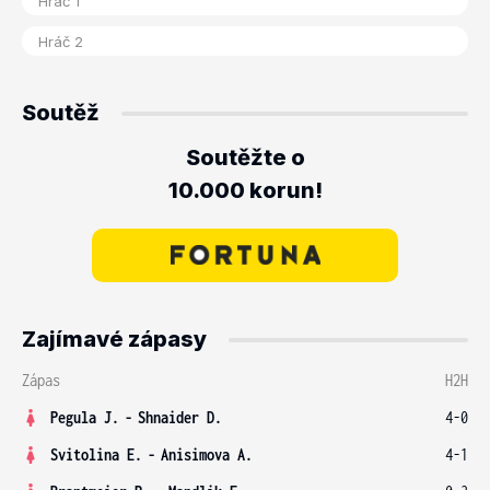
Soutěž
Soutěžte o
10.000 korun!
Zajímavé zápasy
Zápas
H2H
Pegula J.
-
Shnaider D.
4-0
Svitolina E.
-
Anisimova A.
4-1