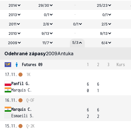
-
2014
29/30
25/23
-
2013
0/1
0/1
2011
2/6
0/1
2/5
-
2010
9/13
9/13
5/3
2009
11/7
6/4
Odehrané zápasy
2009
Antuka
Futures 09
1
2
3
Kurs
17.11.
1K
Panfil G.
6
6
Marquis C.
0
1
16.11.
Q-OF
Marquis C.
6
6
Esmaeili S.
2
2
15.11.
Q-2K