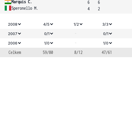
Marquis C.
6
6
Speronello M.
4
2
2008
4/5
1/2
3/3
-
2007
0/1
0/1
-
2006
1/0
1/0
Celkem
59/80
8/12
47/61