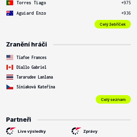
Torres Tiago
+975
Aguiard Enzo
+936
Celý žebříček
Zranění hráči
Tiafoe Frances
Diallo Gabriel
Tararudee Lanlana
Siniaková Kateřina
Celý seznam
Partneři
Live výsledky
Zprávy