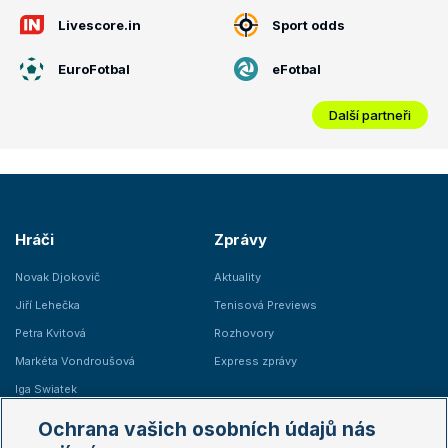
Livescore.in
Sport odds
EuroFotbal
eFotbal
Další partneři
Hráči
Zprávy
Novak Djokovič
Aktuality
Jiří Lehečka
Tenisová Previews
Petra Kvitová
Rozhovory
Markéta Vondroušová
Express zprávy
Iga Swiatek
Marie Bouzková
Ochrana vašich osobních údajů nás
Žebříčky
Kalendář turnajů