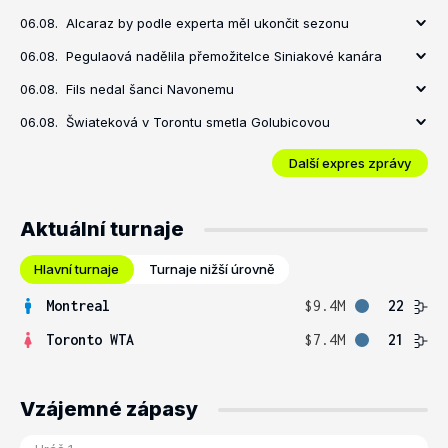
06.08.
Alcaraz by podle experta měl ukončit sezonu
06.08.
Pegulaová nadělila přemožitelce Siniakové kanára
06.08.
Fils nedal šanci Navonemu
06.08.
Šwiateková v Torontu smetla Golubicovou
Další expres zprávy
Aktuální turnaje
Hlavní turnaje
Turnaje nižší úrovně
Montreal
$9.4M
22
Toronto WTA
$7.4M
21
Vzájemné zápasy