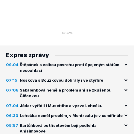
Expres zprávy
09:04
Štěpánek s volbou povrchu proti Spojeným státům
nesouhlasí
07:15
Nosková s Bouzkovou dohrály i ve čtyřhře
07:08
Sabalenková neměla problém ani se zkušenou
Číňankou
07:04
Jódar vyřídil i Musettiho a vyzve Lehečku
06:33
Lehečka neměl problém, v Montrealu je v osmifinále
05:57
Bartůňková po třísetovém boji podlehla
Anisimovové