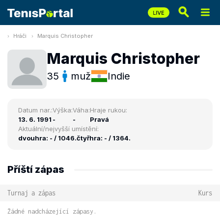
Hráči
Marquis Christopher
Marquis Christopher
35
muž
Indie
Datum nar.:
Výška:
Váha:
Hraje rukou:
13. 6. 1991
-
-
Pravá
Aktuální/nejvyšší umístění:
dvouhra: - / 1046.
čtyřhra: - / 1364.
Příští zápas
Turnaj a zápas
Kurs
Žádné nadcházející zápasy.