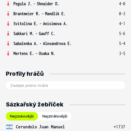
Pegula J.
-
Shnaider D.
4-0
Brantmeier R.
-
Mandlik E.
0-3
Svitolina E.
-
Anisimova A.
4-1
Sakkari M.
-
Gauff C.
5-6
Sabalenka A.
-
Alexandrova E.
5-4
Mertens E.
-
Osaka N.
3-5
Profily hráčů
Sázkařský žebříček
Nejziskovější
Nejztrátovější
Cerundolo Juan Manuel
+1737