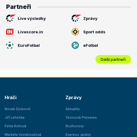
Partneři
Live výsledky
Zprávy
Livescore.in
Sport odds
EuroFotbal
eFotbal
Další partneři
Hráči
Zprávy
Novak Djokovič
Aktuality
Jiří Lehečka
Tenisová Previews
Petra Kvitová
Rozhovory
Markéta Vondroušová
Express zprávy