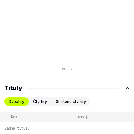
Tituly
Dvouhry
Čtyřhry
Smíšené čtyřhry
Rok
Turnaje
Žádné tituly