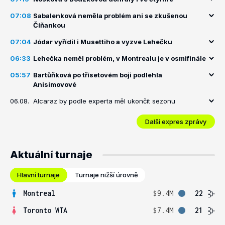
07:08
Sabalenková neměla problém ani se zkušenou
Číňankou
07:04
Jódar vyřídil i Musettiho a vyzve Lehečku
06:33
Lehečka neměl problém, v Montrealu je v osmifinále
05:57
Bartůňková po třísetovém boji podlehla
Anisimovové
06.08.
Alcaraz by podle experta měl ukončit sezonu
Další expres zprávy
Aktuální turnaje
Hlavní turnaje
Turnaje nižší úrovně
Montreal
$9.4M
22
Toronto WTA
$7.4M
21