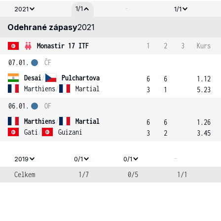
-
1/1
2021
1/1
Odehrané zápasy
2021
Monastir 17 ITF
1
2
3
Kurs
07.01.
ČF
Desai
/
Pulchartova
6
6
1.12
Marthiens
/
Martial
3
1
5.23
06.01.
OF
Marthiens
/
Martial
6
6
1.26
Gati
/
Guizani
3
2
3.45
-
2019
0/1
0/1
Celkem
1/7
0/5
1/1