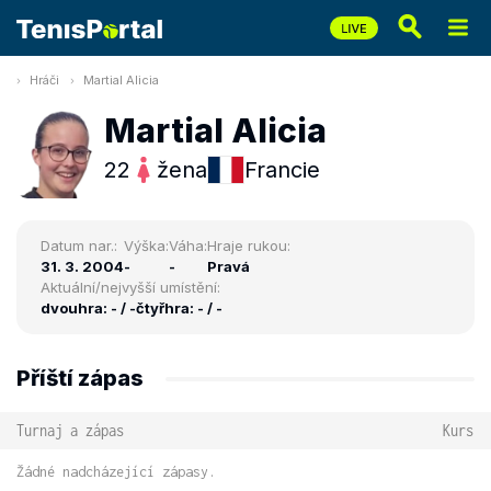
Hráči
Martial Alicia
Martial Alicia
22
žena
Francie
Datum nar.:
Výška:
Váha:
Hraje rukou:
31. 3. 2004
-
-
Pravá
Aktuální/nejvyšší umístění:
dvouhra: - / -
čtyřhra: - / -
Příští zápas
Turnaj a zápas
Kurs
Žádné nadcházející zápasy.