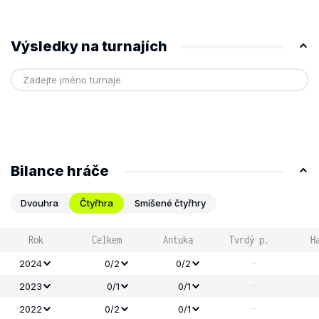
Výsledky na turnajích
Bilance hráče
Dvouhra
Čtyřhra
Smíšené čtyřhry
Rok
Celkem
Antuka
Tvrdý p.
H
-
2024
0/2
0/2
-
2023
0/1
0/1
-
2022
0/2
0/1