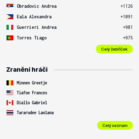
Obradovic Andrea
+1126
Eala Alexandra
+1091
Guerrieri Andrea
+981
Torres Tiago
+975
Celý žebříček
Zranění hráči
Minnen Greetje
Tiafoe Frances
Diallo Gabriel
Tararudee Lanlana
Celý seznam