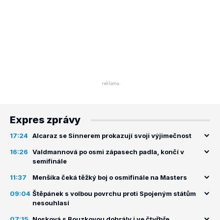
Expres zprávy
17:24
Alcaraz se Sinnerem prokazují svoji výjimečnost
16:26
Valdmannová po osmi zápasech padla, končí v
semifinále
11:37
Menšíka čeká těžký boj o osmifinále na Masters
09:04
Štěpánek s volbou povrchu proti Spojeným státům
nesouhlasí
07:15
Nosková s Bouzkovou dohrály i ve čtyřhře