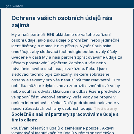
Iga Swiatek
Marie Bouzková
Ochrana vašich osobních údajů nás
Žebříčky
Kalendář turnajů
zajímá
My a naši partneři
999
ukládáme do vašeho zařízení
Žebříček ATP (muži)
Australian Open
osobní údaje, jako jsou údaje o prohlížení nebo jedinečné
Žebříček WTA (ženy)
French Open
identifikátory, a máme k nim přístup. Výběr Souhlasím
umožňuje, aby sledovací technologie podporovaly účely
Sázkařský žebříček
Wimbledon
uvedené v části My a naši partneři zpracováváme údaje za
US Open
účelem poskytování. Výběrem Zamítnout vše nebo
odvoláním svého souhlasu je zakážete. Pokud jsou
Turnaj mistrů
sledovací technologie zakázány, některé zobrazené
Turnaj mistryň
obsahy a reklamy pro vás nemusí být tolik relevantní. Tuto
Aktualní trendy
nabídku můžete kdykoli znovu zobrazit a změnit své volby
nebo souhlas odvolat kliknutím na odkaz Řízení předvoleb
ve spodní části webové stránky. Vaše volby se projeví v
Fotbalové přestupy
našem Internetová stránka. Další podrobnosti naleznete v
Livesport Daily
našich Zásadách ochrany osobních údajů.
Třetí strany
Společně s našimi partnery zpracováváme údaje s
LS Prague Open
tímto cílem:
Používání přesných údajů o zeměpisné poloze . Aktivní
vyhledávání identifikačních údajů v rámci specifických