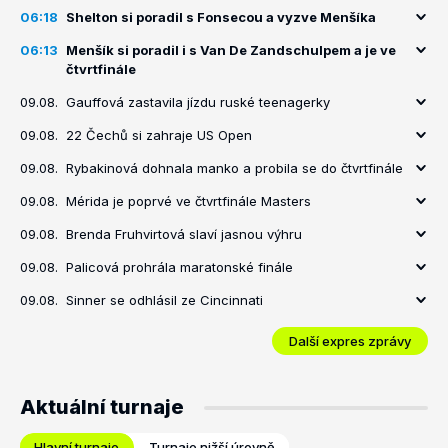
06:18
Shelton si poradil s Fonsecou a vyzve Menšíka
06:13
Menšík si poradil i s Van De Zandschulpem a je ve
čtvrtfinále
09.08.
Gauffová zastavila jízdu ruské teenagerky
09.08.
22 Čechů si zahraje US Open
09.08.
Rybakinová dohnala manko a probila se do čtvrtfinále
09.08.
Mérida je poprvé ve čtvrtfinále Masters
09.08.
Brenda Fruhvirtová slaví jasnou výhru
09.08.
Palicová prohrála maratonské finále
09.08.
Sinner se odhlásil ze Cincinnati
Další expres zprávy
Aktuální turnaje
Hlavní turnaje
Turnaje nižší úrovně