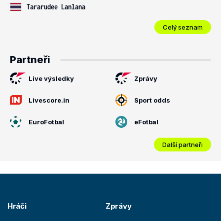
Tararudee Lanlana
Celý seznam
Partneři
Live výsledky
Zprávy
Livescore.in
Sport odds
EuroFotbal
eFotbal
Další partneři
Hráči
Zprávy