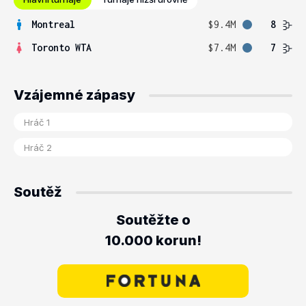
Montreal
$9.4M
8
Toronto WTA
$7.4M
7
Vzájemné zápasy
Soutěž
Soutěžte o
10.000 korun!