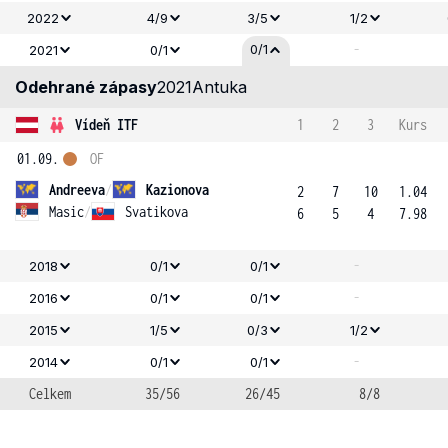
2022
4/9
3/5
1/2
-
0/1
2021
0/1
Odehrané zápasy
2021
Antuka
Vídeň ITF
1
2
3
Kurs
01.09.
OF
Andreeva
/
Kazionova
2
7
10
1.04
Masic
/
Svatikova
6
5
4
7.98
-
2018
0/1
0/1
-
2016
0/1
0/1
2015
1/5
0/3
1/2
-
2014
0/1
0/1
Celkem
35/56
26/45
8/8