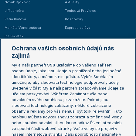
Novak Djokovič
Aktuality
Jiří Lehečka
Tenisová Previews
Petra Kvitová
Rozhovory
Markéta Vondroušová
Express zprávy
Iga Swiatek
Marie Bouzková
Ochrana vašich osobních údajů nás
Žebříčky
Kalendář turnajů
zajímá
My a naši partneři
999
ukládáme do vašeho zařízení
Žebříček ATP (muži)
Australian Open
osobní údaje, jako jsou údaje o prohlížení nebo jedinečné
Žebříček WTA (ženy)
French Open
identifikátory, a máme k nim přístup. Výběr Souhlasím
umožňuje, aby sledovací technologie podporovaly účely
Sázkařský žebříček
Wimbledon
uvedené v části My a naši partneři zpracováváme údaje za
US Open
účelem poskytování. Výběrem Zamítnout vše nebo
odvoláním svého souhlasu je zakážete. Pokud jsou
Turnaj mistrů
sledovací technologie zakázány, některé zobrazené
Turnaj mistryň
obsahy a reklamy pro vás nemusí být tolik relevantní. Tuto
Aktualní trendy
nabídku můžete kdykoli znovu zobrazit a změnit své volby
nebo souhlas odvolat kliknutím na odkaz Řízení předvoleb
ve spodní části webové stránky. Vaše volby se projeví v
Fotbalové přestupy
našem Internetová stránka. Další podrobnosti naleznete v