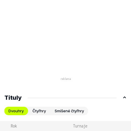
Tituly
Dvouhry
Čtyřhry
Smíšené čtyřhry
Rok
Turnaje