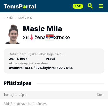
Hráči
Masic Mila
Masic Mila
28
žena
Srbsko
Datum nar.:
Výška:
Váha:
Hraje rukou:
29. 11. 1997
-
-
Pravá
Aktuální/nejvyšší umístění:
dvouhra: 1041. / 875.
čtyřhra: 627. / 513.
Příští zápas
Turnaj a zápas
Kurs
Žádné nadcházející zápasy.