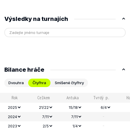
Výsledky na turnajích
Bilance hráče
Dvouhra
Čtyřhra
Smíšené čtyřhry
Rok
Celkem
Antuka
Tvrdý p.
H
2025
21/22
15/18
6/4
-
2024
7/11
7/11
-
2023
2/5
1/4