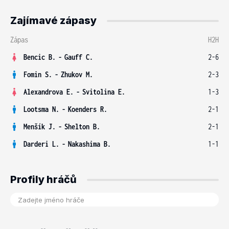
Zajímavé zápasy
Zápas
H2H
Bencic B.
-
Gauff C.
2-6
Fomin S.
-
Zhukov M.
2-3
Alexandrova E.
-
Svitolina E.
1-3
Lootsma N.
-
Koenders R.
2-1
Menšík J.
-
Shelton B.
2-1
Darderi L.
-
Nakashima B.
1-1
Profily hráčů