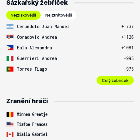
Sázkařský žebříček
Nejziskovější
Nejztrátovější
Cerundolo Juan Manuel
+1737
Obradovic Andrea
+1126
Eala Alexandra
+1081
Guerrieri Andrea
+995
Torres Tiago
+975
Celý žebříček
Zranění hráči
Minnen Greetje
Tiafoe Frances
Diallo Gabriel