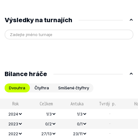
Výsledky na turnajích
Bilance hráče
Dvouhra
Čtyřhra
Smíšené čtyřhry
Rok
Celkem
Antuka
Tvrdý p.
H
-
2024
1/3
1/3
-
2023
0/2
0/1
-
2022
27/13
23/11