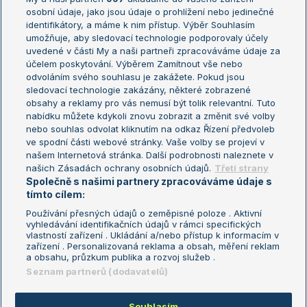
osobní údaje, jako jsou údaje o prohlížení nebo jedinečné
Žebříček WTA (ženy)
French Open
identifikátory, a máme k nim přístup. Výběr Souhlasím
umožňuje, aby sledovací technologie podporovaly účely
Sázkařský žebříček
Wimbledon
uvedené v části My a naši partneři zpracováváme údaje za
US Open
účelem poskytování. Výběrem Zamítnout vše nebo
odvoláním svého souhlasu je zakážete. Pokud jsou
Turnaj mistrů
sledovací technologie zakázány, některé zobrazené
Turnaj mistryň
obsahy a reklamy pro vás nemusí být tolik relevantní. Tuto
Aktualní trendy
nabídku můžete kdykoli znovu zobrazit a změnit své volby
nebo souhlas odvolat kliknutím na odkaz Řízení předvoleb
ve spodní části webové stránky. Vaše volby se projeví v
Fotbalové přestupy
našem Internetová stránka. Další podrobnosti naleznete v
Livesport Daily
našich Zásadách ochrany osobních údajů.
Třetí strany
Společně s našimi partnery zpracováváme údaje s
LS Prague Open
tímto cílem:
Používání přesných údajů o zeměpisné poloze . Aktivní
vyhledávání identifikačních údajů v rámci specifických
vlastností zařízení . Ukládání a/nebo přístup k informacím v
Podmínky užití
Nastavení soukromí
zařízení . Personalizovaná reklama a obsah, měření reklam
GDPR a žurnalistika
Reklama
a obsahu, průzkum publika a rozvoj služeb .
Informace o zpracování osobních
Kontakt
Seznam partnerů (dodavatelů)
údajů
Tiráž
Souhlasím