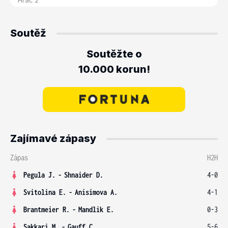
Soutěž
Soutěžte o
10.000 korun!
Zajímavé zápasy
Zápas
H2H
Pegula J.
-
Shnaider D.
4-0
Svitolina E.
-
Anisimova A.
4-1
Brantmeier R.
-
Mandlik E.
0-3
Sakkari M.
-
Gauff C.
5-6