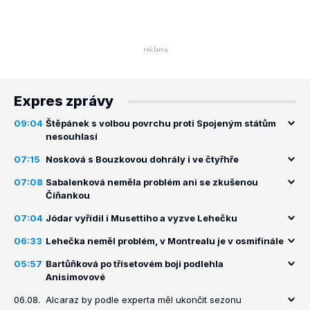
Expres zprávy
09:04
Štěpánek s volbou povrchu proti Spojeným státům
nesouhlasí
07:15
Nosková s Bouzkovou dohrály i ve čtyřhře
07:08
Sabalenková neměla problém ani se zkušenou
Číňankou
07:04
Jódar vyřídil i Musettiho a vyzve Lehečku
06:33
Lehečka neměl problém, v Montrealu je v osmifinále
05:57
Bartůňková po třísetovém boji podlehla
Anisimovové
06.08.
Alcaraz by podle experta měl ukončit sezonu