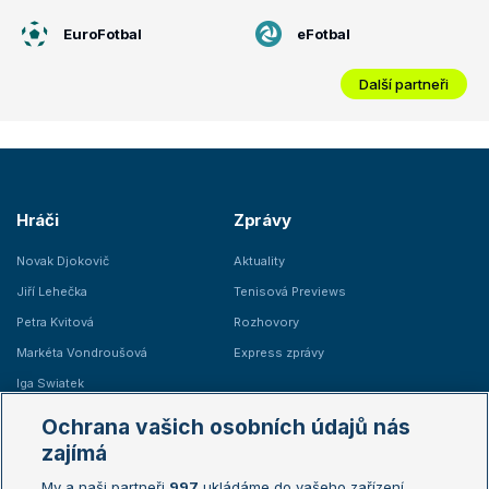
EuroFotbal
eFotbal
Další partneři
Hráči
Zprávy
Novak Djokovič
Aktuality
Jiří Lehečka
Tenisová Previews
Petra Kvitová
Rozhovory
Markéta Vondroušová
Express zprávy
Iga Swiatek
Marie Bouzková
Ochrana vašich osobních údajů nás
Žebříčky
Kalendář turnajů
zajímá
My a naši partneři
997
ukládáme do vašeho zařízení
Žebříček ATP (muži)
Australian Open