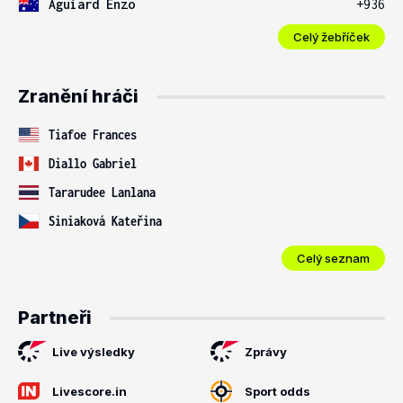
Aguiard Enzo
+936
Celý žebříček
Zranění hráči
Tiafoe Frances
Diallo Gabriel
Tararudee Lanlana
Siniaková Kateřina
Celý seznam
Partneři
Live výsledky
Zprávy
Livescore.in
Sport odds