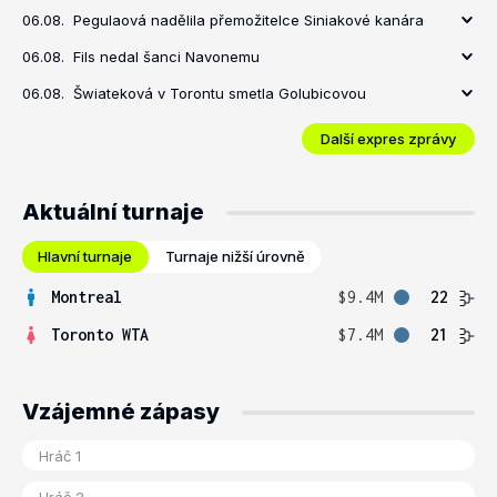
06.08.
Pegulaová nadělila přemožitelce Siniakové kanára
06.08.
Fils nedal šanci Navonemu
06.08.
Šwiateková v Torontu smetla Golubicovou
Další expres zprávy
Aktuální turnaje
Hlavní turnaje
Turnaje nižší úrovně
Montreal
$9.4M
22
Toronto WTA
$7.4M
21
Vzájemné zápasy