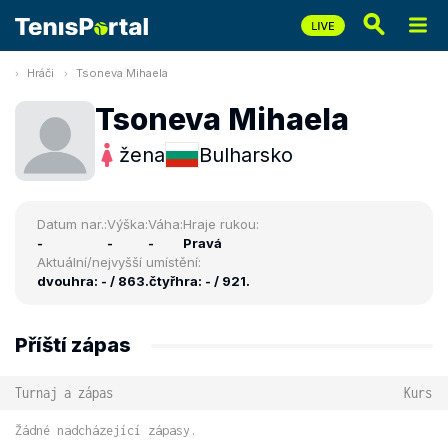
Hráči
Tsoneva Mihaela
Tsoneva Mihaela
žena
Bulharsko
Datum nar.:
Výška:
Váha:
Hraje rukou:
-
-
-
Pravá
Aktuální/nejvyšší umístění:
dvouhra: - / 863.
čtyřhra: - / 921.
Příští zápas
Turnaj a zápas
Kurs
Žádné nadcházející zápasy.