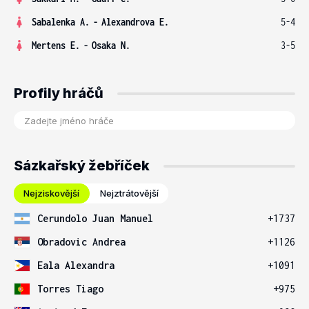
Sabalenka A.
-
Alexandrova E.
5-4
Mertens E.
-
Osaka N.
3-5
Profily hráčů
Sázkařský žebříček
Nejziskovější
Nejztrátovější
Cerundolo Juan Manuel
+1737
Obradovic Andrea
+1126
Eala Alexandra
+1091
Torres Tiago
+975