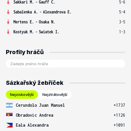
Sakkari M.
-
Gauff C.
5-6
Sabalenka A.
-
Alexandrova E.
5-4
Mertens E.
-
Osaka N.
3-5
Kostyuk M.
-
Swiatek I.
1-3
Profily hráčů
Sázkařský žebříček
Nejziskovější
Nejztrátovější
Cerundolo Juan Manuel
+1737
Obradovic Andrea
+1126
Eala Alexandra
+1091