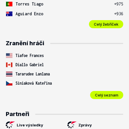
Torres Tiago
+975
Aguiard Enzo
+936
Celý žebříček
Zranění hráči
Tiafoe Frances
Diallo Gabriel
Tararudee Lanlana
Siniaková Kateřina
Celý seznam
Partneři
Live výsledky
Zprávy