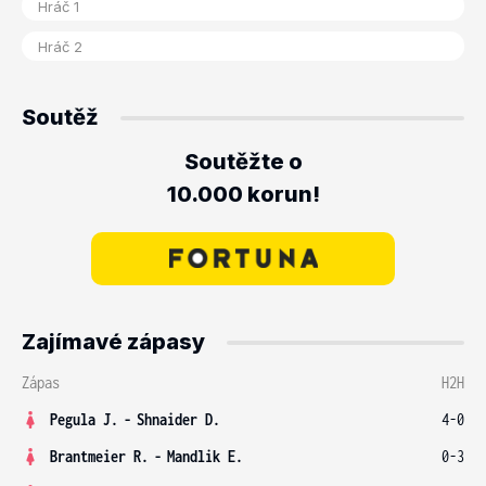
Soutěž
Soutěžte o
10.000 korun!
Zajímavé zápasy
Zápas
H2H
Pegula J.
-
Shnaider D.
4-0
Brantmeier R.
-
Mandlik E.
0-3