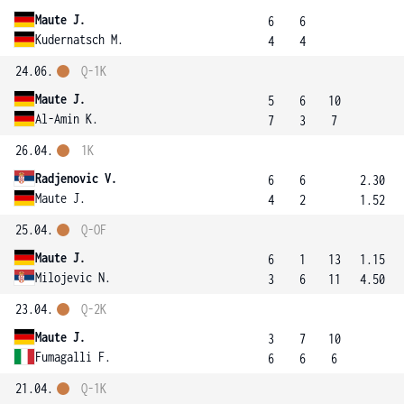
Maute J.
6
6
Kudernatsch M.
4
4
24.06.
Q-1K
Maute J.
5
6
10
Al-Amin K.
7
3
7
26.04.
1K
Radjenovic V.
6
6
2.30
Maute J.
4
2
1.52
25.04.
Q-OF
Maute J.
6
1
13
1.15
Milojevic N.
3
6
11
4.50
23.04.
Q-2K
Maute J.
3
7
10
Fumagalli F.
6
6
6
21.04.
Q-1K