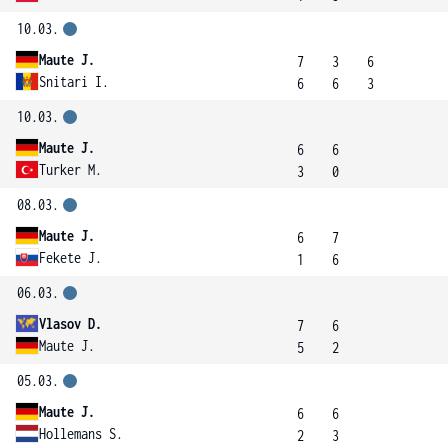
10.03.
Maute J.
7
3
6
Snitari I.
6
6
3
10.03.
Maute J.
6
6
Turker M.
3
0
08.03.
Maute J.
6
7
Fekete J.
1
6
06.03.
Vlasov D.
7
6
Maute J.
5
2
05.03.
Maute J.
6
6
Hollemans S.
2
3