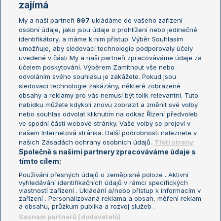
Žebříčky
Kalendář turnajů
zajímá
My a naši partneři
997
ukládáme do vašeho zařízení
Žebříček ATP (muži)
Australian Open
osobní údaje, jako jsou údaje o prohlížení nebo jedinečné
Žebříček WTA (ženy)
French Open
identifikátory, a máme k nim přístup. Výběr Souhlasím
umožňuje, aby sledovací technologie podporovaly účely
Sázkařský žebříček
Wimbledon
uvedené v části My a naši partneři zpracováváme údaje za
US Open
účelem poskytování. Výběrem Zamítnout vše nebo
odvoláním svého souhlasu je zakážete. Pokud jsou
Turnaj mistrů
sledovací technologie zakázány, některé zobrazené
Turnaj mistryň
obsahy a reklamy pro vás nemusí být tolik relevantní. Tuto
Aktualní trendy
nabídku můžete kdykoli znovu zobrazit a změnit své volby
nebo souhlas odvolat kliknutím na odkaz Řízení předvoleb
ve spodní části webové stránky. Vaše volby se projeví v
Fotbalové přestupy
našem Internetová stránka. Další podrobnosti naleznete v
Livesport Daily
našich Zásadách ochrany osobních údajů.
Třetí strany
Společně s našimi partnery zpracováváme údaje s
LS Prague Open
tímto cílem:
Používání přesných údajů o zeměpisné poloze . Aktivní
vyhledávání identifikačních údajů v rámci specifických
vlastností zařízení . Ukládání a/nebo přístup k informacím v
Podmínky užití
Nastavení soukromí
zařízení . Personalizovaná reklama a obsah, měření reklam
GDPR a žurnalistika
Reklama
a obsahu, průzkum publika a rozvoj služeb .
Informace o zpracování osobních
Kontakt
Seznam partnerů (dodavatelů)
údajů