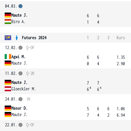
04.03.
Maute J.
6
6
Biro A.
1
4
Futures 2024
1
2
3
Kurs
12.02.
Q-OF
Agwi M.
6
6
1.35
Maute J.
0
4
2.90
11.02.
Q-2K
Maute J.
7
7
4
4
Gloeckler M.
6
6
24.01.
1K
Masur D.
5
6
6
1.06
Maute J.
7
4
2
6.94
22.01.
Q-OF