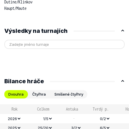
Dutine
/
Klinkov
Haupt
/
Maute
Výsledky na turnajích
Bilance hráče
Dvouhra
Čtyřhra
Smíšené čtyřhry
Rok
Celkem
Antuka
Tvrdý p.
H
-
2026
1/5
0/2
2025
25/20
3/2
6/5