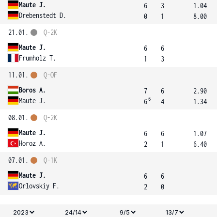
Maute J.
6
3
1.04
Drebenstedt D.
0
1
8.00
21.01.
Q-2K
Maute J.
6
6
Frumholz T.
1
3
11.01.
Q-OF
Boros A.
7
6
2.90
6
Maute J.
6
4
1.34
08.01.
Q-2K
Maute J.
6
6
1.07
Horoz A.
2
1
6.40
07.01.
Q-1K
Maute J.
6
6
Orlovskiy F.
2
0
2023
24/14
9/5
13/7