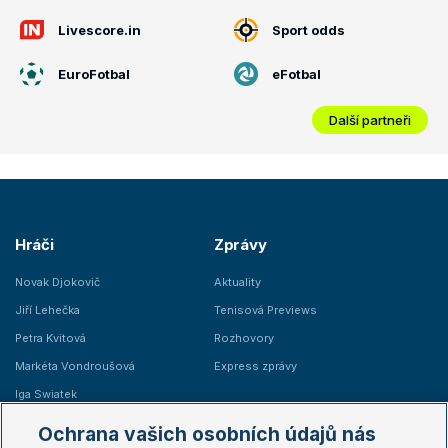
Livescore.in
Sport odds
EuroFotbal
eFotbal
Další partneři
Hráči
Zprávy
Novak Djokovič
Aktuality
Jiří Lehečka
Tenisová Previews
Petra Kvitová
Rozhovory
Markéta Vondroušová
Express zprávy
Iga Swiatek
Marie Bouzková
Ochrana vašich osobních údajů nás