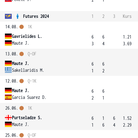
Futures 2024
1
2
3
Kurs
14.08.
1K
Gavrielides L.
6
6
1.21
Maute J.
3
4
3.69
13.08.
Q-OF
Maute J.
6
6
Sakellaridis M.
1
2
12.08.
Q-1K
Maute J.
6
6
Garcia Suarez D.
2
1
26.06.
1K
Purtseladze S.
6
1
6
1.52
Maute J.
1
6
4
2.29
25.06.
Q-OF