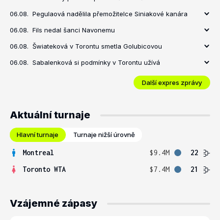
06.08.
Pegulaová nadělila přemožitelce Siniakové kanára
06.08.
Fils nedal šanci Navonemu
06.08.
Šwiateková v Torontu smetla Golubicovou
06.08.
Sabalenková si podmínky v Torontu užívá
Další expres zprávy
Aktuální turnaje
Hlavní turnaje
Turnaje nižší úrovně
Montreal
$9.4M
22
Toronto WTA
$7.4M
21
Vzájemné zápasy