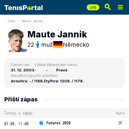
Hráči
Maute Jannik
Maute Jannik
22
muž
Německo
Datum nar.:
Výška:
Váha:
Hraje rukou:
31. 12. 2003
-
-
Pravá
Aktuální/nejvyšší umístění:
dvouhra: - / 1188.
čtyřhra: 1208. / 1178.
Příští zápas
Turnaj a zápas
Kurs
Futures 2026
SF
07.08. 11:00