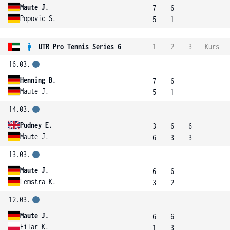
Maute J.
7
6
Popovic S.
5
1
UTR Pro Tennis Series 6
1
2
3
Kurs
16.03.
Henning B.
7
6
Maute J.
5
1
14.03.
Pudney E.
3
6
6
Maute J.
6
3
3
13.03.
Maute J.
6
6
Lemstra K.
3
2
12.03.
Maute J.
6
6
Filar K.
1
3