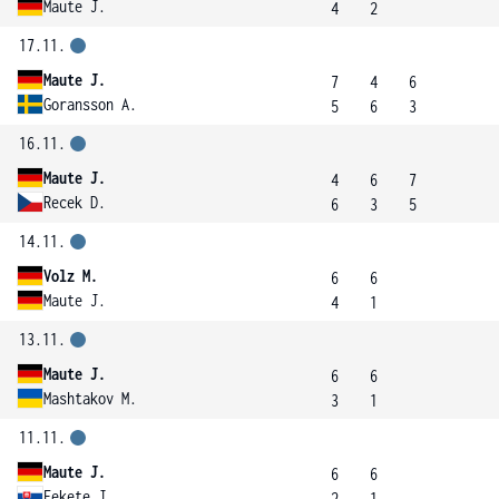
Maute J.
4
2
17.11.
Maute J.
7
4
6
Goransson A.
5
6
3
16.11.
Maute J.
4
6
7
Recek D.
6
3
5
14.11.
Volz M.
6
6
Maute J.
4
1
13.11.
Maute J.
6
6
Mashtakov M.
3
1
11.11.
Maute J.
6
6
Fekete J.
2
1