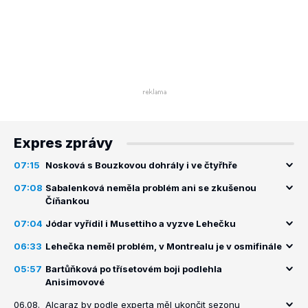
Expres zprávy
07:15
Nosková s Bouzkovou dohrály i ve čtyřhře
07:08
Sabalenková neměla problém ani se zkušenou
Číňankou
07:04
Jódar vyřídil i Musettiho a vyzve Lehečku
06:33
Lehečka neměl problém, v Montrealu je v osmifinále
05:57
Bartůňková po třísetovém boji podlehla
Anisimovové
06.08.
Alcaraz by podle experta měl ukončit sezonu