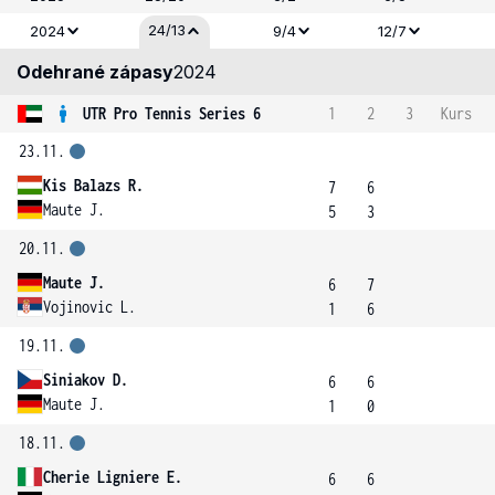
24/13
2024
9/4
12/7
Odehrané zápasy
2024
UTR Pro Tennis Series 6
1
2
3
Kurs
23.11.
Kis Balazs R.
7
6
Maute J.
5
3
20.11.
Maute J.
6
7
Vojinovic L.
1
6
19.11.
Siniakov D.
6
6
Maute J.
1
0
18.11.
Cherie Ligniere E.
6
6