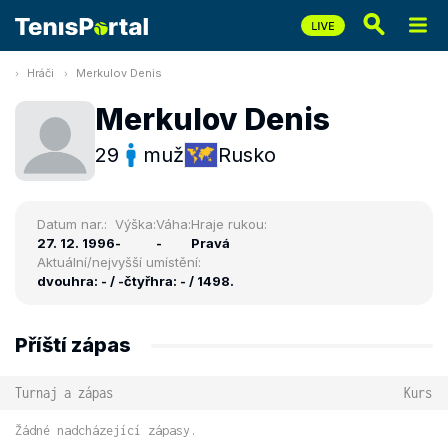
Hráči
Merkulov Denis
Merkulov Denis
29
muž
Rusko
Datum nar.:
Výška:
Váha:
Hraje rukou:
27. 12. 1996
-
-
Pravá
Aktuální/nejvyšší umístění:
dvouhra: - / -
čtyřhra: - / 1498.
Příští zápas
Turnaj a zápas
Kurs
Žádné nadcházející zápasy.