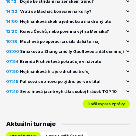
16:12
Dojde ke střídání na ženském trůnu?
14:32
Vrátí se Macháč konečně na kurty?
14:00
Hejtmánková skolila jedničku a má druhý titul
12:20
Konec Čechů, nebo povinná výhra Menšíka?
10:36
Muchová po operaci zrušila další turnaj
08:00
Siniaková a Zhang zničily Gauffovou a dál dominují
07:54
Brenda Fruhvirtová pokračuje v návratu
07:50
Hejtmánková hraje o druhou trofej
07:45
Palicová se znovu po týdnu porve o titul
07:40
Svitolinová jasně vyhrála souboj hráček TOP 10
Další expres zprávy
Aktuální turnaje