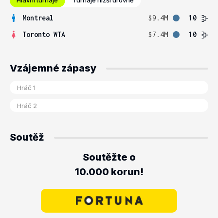
Hlavní turnaje
Turnaje nižší úrovně
Montreal
$9.4M
10
Toronto WTA
$7.4M
10
Vzájemné zápasy
Soutěž
Soutěžte o
10.000 korun!