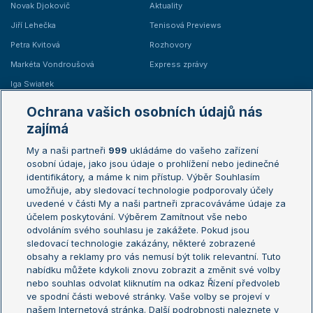
Novak Djokovič
Aktuality
Jiří Lehečka
Tenisová Previews
Petra Kvitová
Rozhovory
Markéta Vondroušová
Express zprávy
Iga Swiatek
Marie Bouzková
Ochrana vašich osobních údajů nás
Žebříčky
Kalendář turnajů
zajímá
My a naši partneři
999
ukládáme do vašeho zařízení
Žebříček ATP (muži)
Australian Open
osobní údaje, jako jsou údaje o prohlížení nebo jedinečné
Žebříček WTA (ženy)
French Open
identifikátory, a máme k nim přístup. Výběr Souhlasím
umožňuje, aby sledovací technologie podporovaly účely
Sázkařský žebříček
Wimbledon
uvedené v části My a naši partneři zpracováváme údaje za
US Open
účelem poskytování. Výběrem Zamítnout vše nebo
odvoláním svého souhlasu je zakážete. Pokud jsou
Turnaj mistrů
sledovací technologie zakázány, některé zobrazené
Turnaj mistryň
obsahy a reklamy pro vás nemusí být tolik relevantní. Tuto
Aktualní trendy
nabídku můžete kdykoli znovu zobrazit a změnit své volby
nebo souhlas odvolat kliknutím na odkaz Řízení předvoleb
ve spodní části webové stránky. Vaše volby se projeví v
Fotbalové přestupy
našem Internetová stránka. Další podrobnosti naleznete v