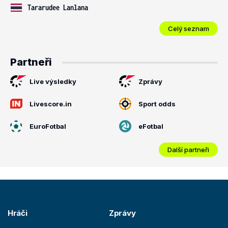
Tararudee Lanlana
Celý seznam
Partneři
Live výsledky
Zprávy
Livescore.in
Sport odds
EuroFotbal
eFotbal
Další partneři
Hráči
Zprávy