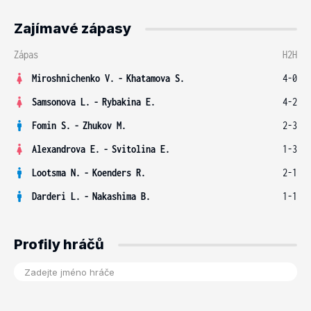
Zajímavé zápasy
Zápas
H2H
Miroshnichenko V.
-
Khatamova S.
4-0
Samsonova L.
-
Rybakina E.
4-2
Fomin S.
-
Zhukov M.
2-3
Alexandrova E.
-
Svitolina E.
1-3
Lootsma N.
-
Koenders R.
2-1
Darderi L.
-
Nakashima B.
1-1
Profily hráčů