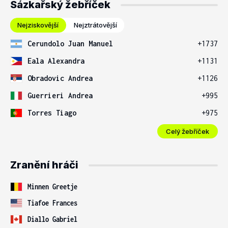
Sázkařský žebříček
Nejziskovější
Nejztrátovější
Cerundolo Juan Manuel
+1737
Eala Alexandra
+1131
Obradovic Andrea
+1126
Guerrieri Andrea
+995
Torres Tiago
+975
Celý žebříček
Zranění hráči
Minnen Greetje
Tiafoe Frances
Diallo Gabriel