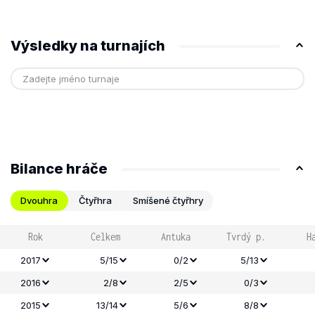
Výsledky na turnajích
Bilance hráče
Dvouhra
Čtyřhra
Smíšené čtyřhry
Rok
Celkem
Antuka
Tvrdý p.
H
2017
5/15
0/2
5/13
2016
2/8
2/5
0/3
2015
13/14
5/6
8/8