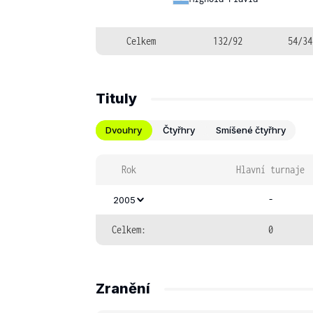
Celkem
132/92
54/34
Tituly
Dvouhry
Čtyřhry
Smíšené čtyřhry
Rok
Hlavní turnaje
-
2005
Celkem:
0
Zranění