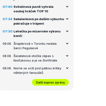
07:40
Svitolinová jasně vyhrála
souboj hráček TOP 10
07:34
Sabalenková po dalším výbuchu
pokračuje v trápení
07:30
Lehečka po mizerném výkonu
končí
08.08.
Šnajderová v Torontu nedala
šanci Pegulaové
08.08.
Šwiateková otočila zápas s
Kosťukovou a je ve čtvrtfinále
08.08.
Norrie se ocitl pod palbou kritiky
některých fanoušků
Další expres zprávy