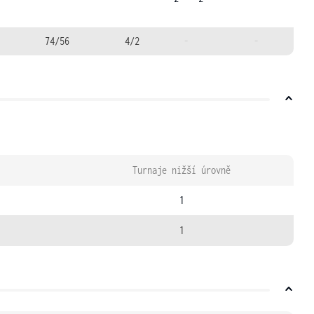
74/56
4/2
-
-
Turnaje nižší úrovně
1
1