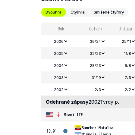
Dvouhra
Čtyřhra
Smíšené čtyřhry
Rok
Celkem
Antuka
2006
39/24
25/11
2005
32/23
11/8
2004
28/23
9/8
2003
31/19
7/5
2002
2/3
2/2
Odehrané zápasy
2002
Tvrdý p.
Miami ITF
Sanchez Natalia
19.01.
Mignola Flavia