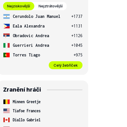
Nejziskovější
Nejztrátovější
Cerundolo Juan Manuel
+1737
Eala Alexandra
+1131
Obradovic Andrea
+1126
Guerrieri Andrea
+1045
Torres Tiago
+975
Celý žebříček
Zranění hráči
Minnen Greetje
Tiafoe Frances
Diallo Gabriel