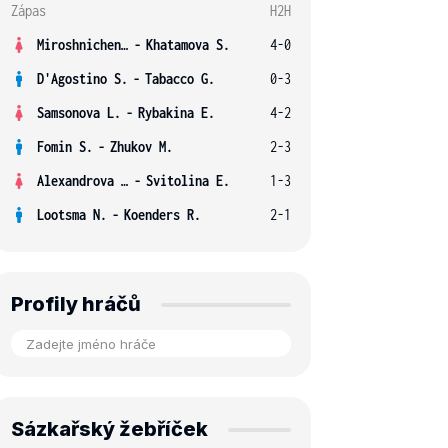
Zápas
H2H
Miroshnichenko V.
-
Khatamova S.
4-0
D'Agostino S.
-
Tabacco G.
0-3
Samsonova L.
-
Rybakina E.
4-2
Fomin S.
-
Zhukov M.
2-3
Alexandrova E.
-
Svitolina E.
1-3
Lootsma N.
-
Koenders R.
2-1
Profily hráčů
Sázkařský žebříček