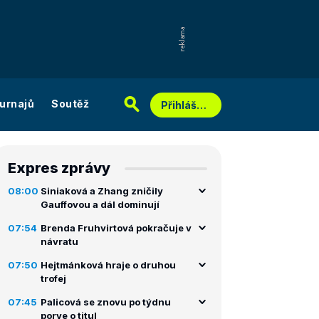
urnajů
Soutěž
Přihlášení
Expres zprávy
08:00
Siniaková a Zhang zničily
Gauffovou a dál dominují
07:54
Brenda Fruhvirtová pokračuje v
návratu
07:50
Hejtmánková hraje o druhou
trofej
07:45
Palicová se znovu po týdnu
porve o titul