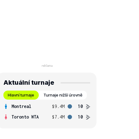
Aktuální turnaje
Hlavní turnaje
Turnaje nižší úrovně
Montreal
$9.4M
10
Toronto WTA
$7.4M
10