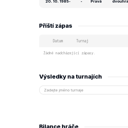
20. 10. 1985
-
-
Pravá
dvouhra:
Příští zápas
Datum
Turnaj
Žádné nadcházející zápasy.
Výsledky na turnajích
Bilance hráče