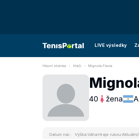
LIVE výsledky
Z
Hlavní stránka
Hráči
Mignola Flavia
Mignol
40
žena
A
Datum nar.:
Výška:
Váha:
Hraje rukou:
Aktuální/