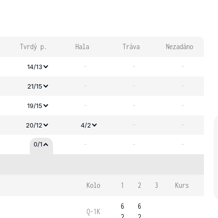
Tvrdý p.
Hala
Tráva
Nezadáno
-
-
-
14/13
-
-
-
21/15
-
-
-
19/15
-
-
20/12
4/2
-
-
-
0/1
Kolo
1
2
3
Kurs
6
6
Q-1K
2
2