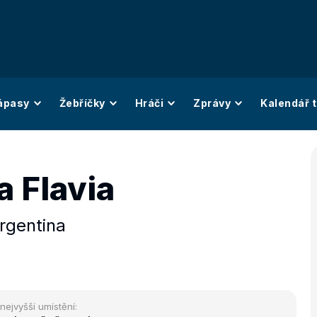
ápasy
Žebříčky
Hráči
Zprávy
Kalendář t
a Flavia
rgentina
nejvyšší umístění: