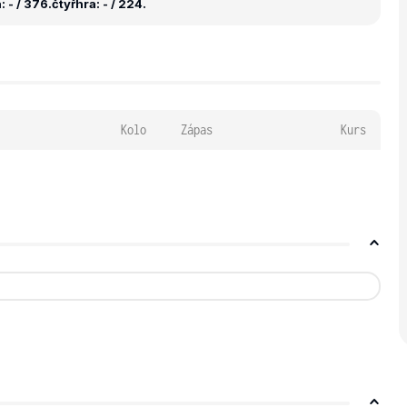
 - / 376.
čtyřhra: - / 224.
Kolo
Zápas
Kurs