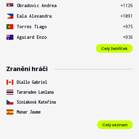
Obradovic Andrea
+1126
Eala Alexandra
+1091
Torres Tiago
+975
Aguiard Enzo
+936
Celý žebříček
Zranění hráči
Diallo Gabriel
Tararudee Lanlana
Siniaková Kateřina
Munar Jaume
Celý seznam