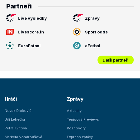
Partneři
Live výsledky
Zprávy
Livescore.in
Sport odds
EuroFotbal
eFotbal
Další partneři
Hráči
Zprávy
Novak Djokovič
Aktuality
Jiří Lehečka
Tenisová Previews
Petra Kvitová
Rozhovory
Markéta Vondroušová
Express zprávy