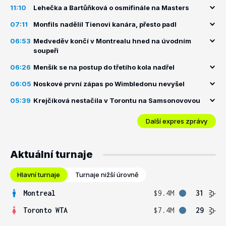
11:10
Lehečka a Bartůňková o osmifinále na Masters
07:11
Monfils nadělil Tienovi kanára, přesto padl
06:53
Medveděv končí v Montrealu hned na úvodním
soupeři
06:26
Menšík se na postup do třetího kola nadřel
06:05
Noskové první zápas po Wimbledonu nevyšel
05:39
Krejčíková nestačila v Torontu na Samsonovovou
Další expres zprávy
Aktuální turnaje
Hlavní turnaje
Turnaje nižší úrovně
Montreal
$9.4M
31
Toronto WTA
$7.4M
29