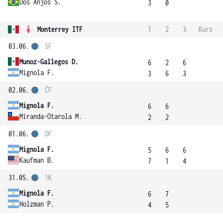
Dos Anjos S.
3
0
Monterrey ITF
1
2
3
Kurs
03.06.
SF
Munoz-Gallegos D.
6
2
6
Mignola F.
3
6
3
02.06.
ČF
Mignola F.
6
6
Miranda-Otarola M.
2
2
01.06.
OF
Mignola F.
5
6
6
Kaufman B.
7
1
4
31.05.
1K
Mignola F.
6
7
Holzman P.
4
5