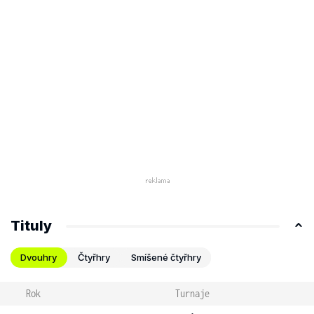
Tituly
Dvouhry
Čtyřhry
Smíšené čtyřhry
Rok
Turnaje