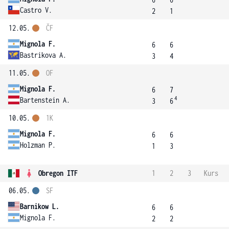
Castro V.
2
1
12.05.
ČF
Mignola F.
6
6
Bastrikova A.
3
4
11.05.
OF
Mignola F.
6
7
4
Bartenstein A.
3
6
10.05.
1K
Mignola F.
6
6
Holzman P.
1
3
Obregon ITF
1
2
3
Kurs
06.05.
SF
Barnikow L.
6
6
Mignola F.
2
2