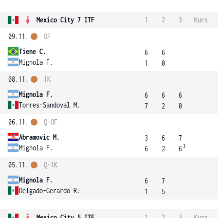
Mexico City 7 ITF
1
2
3
Kurs
09.11.
OF
Tiene C.
6
6
Mignola F.
1
0
08.11.
1K
Mignola F.
6
6
6
Torres-Sandoval M.
7
2
0
06.11.
Q-OF
Abramovic M.
3
6
7
3
Mignola F.
6
2
6
05.11.
Q-1K
Mignola F.
6
7
Delgado-Gerardo R.
1
5
Mexico City 5 ITF
1
2
3
Kurs