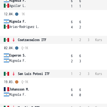
Mignola F.
6
6
Aguilar L.
1
1
12.04.
1K
Mignola F.
6
6
Arias-Rodriguez L.
4
2
Coatzacoalcos ITF
1
2
3
Kurs
02.04.
Q-1K
Esperon S.
6
6
Mignola F.
2
3
San Luis Potosi ITF
1
2
3
Kurs
19.03.
Q-1K
Johansson M.
6
6
Mignola F.
4
0