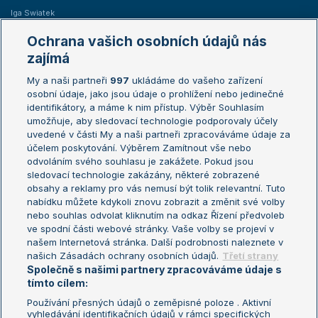
Iga Swiatek
Marie Bouzková
Ochrana vašich osobních údajů nás
Žebříčky
Kalendář turnajů
zajímá
My a naši partneři
997
ukládáme do vašeho zařízení
Žebříček ATP (muži)
Australian Open
osobní údaje, jako jsou údaje o prohlížení nebo jedinečné
Žebříček WTA (ženy)
French Open
identifikátory, a máme k nim přístup. Výběr Souhlasím
umožňuje, aby sledovací technologie podporovaly účely
Sázkařský žebříček
Wimbledon
uvedené v části My a naši partneři zpracováváme údaje za
US Open
účelem poskytování. Výběrem Zamítnout vše nebo
odvoláním svého souhlasu je zakážete. Pokud jsou
Turnaj mistrů
sledovací technologie zakázány, některé zobrazené
Turnaj mistryň
obsahy a reklamy pro vás nemusí být tolik relevantní. Tuto
Aktualní trendy
nabídku můžete kdykoli znovu zobrazit a změnit své volby
nebo souhlas odvolat kliknutím na odkaz Řízení předvoleb
ve spodní části webové stránky. Vaše volby se projeví v
Fotbalové přestupy
našem Internetová stránka. Další podrobnosti naleznete v
Livesport Daily
našich Zásadách ochrany osobních údajů.
Třetí strany
Společně s našimi partnery zpracováváme údaje s
LS Prague Open
tímto cílem:
Používání přesných údajů o zeměpisné poloze . Aktivní
vyhledávání identifikačních údajů v rámci specifických