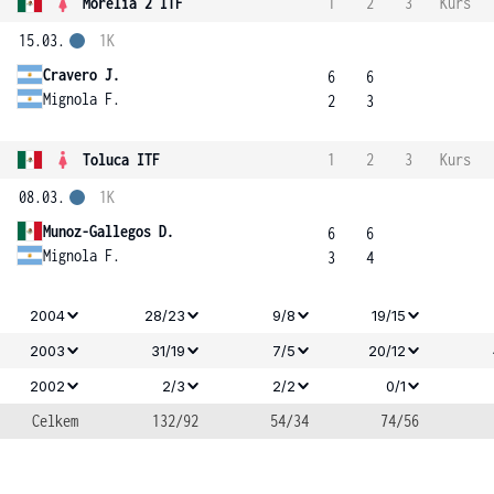
Morelia 2 ITF
1
2
3
Kurs
15.03.
1K
Cravero J.
6
6
Mignola F.
2
3
Toluca ITF
1
2
3
Kurs
08.03.
1K
Munoz-Gallegos D.
6
6
Mignola F.
3
4
2004
28/23
9/8
19/15
2003
31/19
7/5
20/12
2002
2/3
2/2
0/1
Celkem
132/92
54/34
74/56