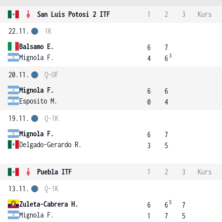
San Luis Potosi 2 ITF
1
2
3
Kurs
22.11.
1K
Balsamo E.
6
7
3
Mignola F.
4
6
20.11.
Q-OF
Mignola F.
6
6
Esposito M.
0
4
19.11.
Q-1K
Mignola F.
6
7
Delgado-Gerardo R.
3
5
Puebla ITF
1
2
3
Kurs
13.11.
Q-1K
5
Zuleta-Cabrera H.
6
6
7
Mignola F.
1
7
5