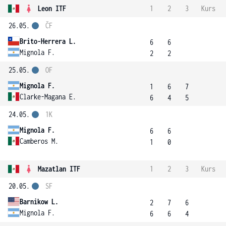
Leon ITF
1
2
3
Kurs
26.05.
ČF
Brito-Herrera L.
6
6
Mignola F.
2
2
25.05.
OF
Mignola F.
1
6
7
Clarke-Magana E.
6
4
5
24.05.
1K
Mignola F.
6
6
Camberos M.
1
0
Mazatlan ITF
1
2
3
Kurs
20.05.
SF
Barnikow L.
2
7
6
Mignola F.
6
6
4