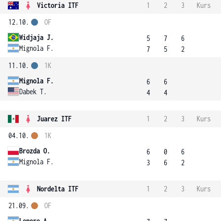
Victoria ITF
1
2
3
Kurs
12.10.
OF
Widjaja J.
5
7
6
Mignola F.
7
5
2
11.10.
1K
Mignola F.
6
6
Dabek T.
4
4
Juarez ITF
1
2
3
Kurs
04.10.
1K
Brozda O.
6
0
6
Mignola F.
3
6
2
Nordelta ITF
1
2
3
Kurs
21.09.
OF
Lepore A.