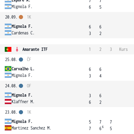
7
7
Mignola F.
6
5
20.09.
1K
Mignola F.
6
6
Cardenas C.
3
2
Amarante ITF
1
2
3
Kurs
25.08.
ČF
Carvalho L.
6
6
Mignola F.
3
4
24.08.
OF
Mignola F.
3
6
Klaffner M.
6
2
23.08.
1K
Mignola F.
5
7
7
6
Martinez Sanchez M.
7
6
5