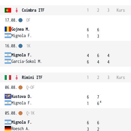
Coimbra ITF
1
2
3
Kurs
17.08.
OF
Gojnea M.
6
6
Mignola F.
1
3
16.08.
1K
Mignola F.
4
6
4
Garcia-Sokol M.
6
4
4
Rimini ITF
1
2
3
Kurs
06.08.
Q-OF
Kustova D.
6
7
4
Mignola F.
1
6
05.08.
Q-1K
Mignola F.
6
6
Roesch A.
3
2