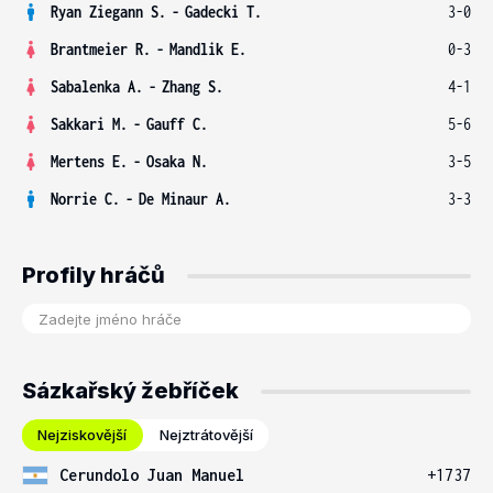
Ryan Ziegann S.
-
Gadecki T.
3-0
Brantmeier R.
-
Mandlik E.
0-3
Sabalenka A.
-
Zhang S.
4-1
Sakkari M.
-
Gauff C.
5-6
Mertens E.
-
Osaka N.
3-5
Norrie C.
-
De Minaur A.
3-3
Profily hráčů
Sázkařský žebříček
Nejziskovější
Nejztrátovější
Cerundolo Juan Manuel
+1737