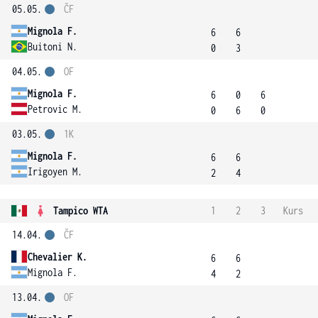
05.05.
ČF
Mignola F.
6
6
Buitoni N.
0
3
04.05.
OF
Mignola F.
6
0
6
Petrovic M.
0
6
0
03.05.
1K
Mignola F.
6
6
Irigoyen M.
2
4
Tampico WTA
1
2
3
Kurs
14.04.
ČF
Chevalier K.
6
6
Mignola F.
4
2
13.04.
OF