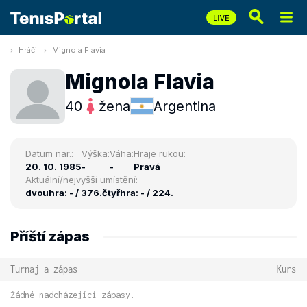
Hráči
Mignola Flavia
Mignola Flavia
40
žena
Argentina
Datum nar.:
Výška:
Váha:
Hraje rukou:
20. 10. 1985
-
-
Pravá
Aktuální/nejvyšší umístění:
dvouhra: - / 376.
čtyřhra: - / 224.
Příští zápas
Turnaj a zápas
Kurs
Žádné nadcházející zápasy.