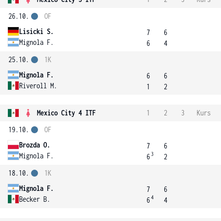
26.10.
OF
Lisicki S.
7
6
Mignola F.
6
4
25.10.
1K
Mignola F.
6
6
Riveroll M.
1
2
Mexico City 4 ITF
1
2
3
Kurs
19.10.
OF
Brozda O.
7
6
3
Mignola F.
6
2
18.10.
1K
Mignola F.
7
6
4
Becker B.
6
4