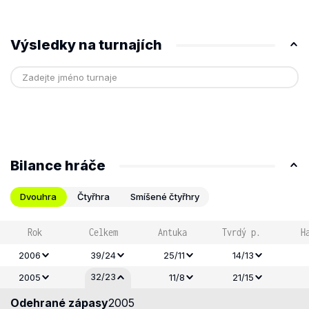
Výsledky na turnajích
Bilance hráče
Dvouhra
Čtyřhra
Smíšené čtyřhry
Rok
Celkem
Antuka
Tvrdý p.
H
2006
39/24
25/11
14/13
32/23
2005
11/8
21/15
Odehrané zápasy
2005