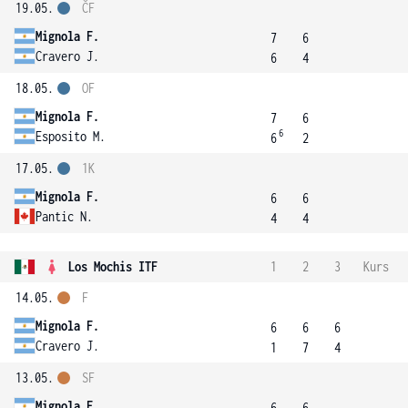
19.05.
ČF
Mignola F.
7
6
Cravero J.
6
4
18.05.
OF
Mignola F.
7
6
6
Esposito M.
6
2
17.05.
1K
Mignola F.
6
6
Pantic N.
4
4
Los Mochis ITF
1
2
3
Kurs
14.05.
F
Mignola F.
6
6
6
Cravero J.
1
7
4
13.05.
SF
Mignola F.
6
6