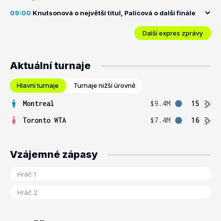
09:00
Knutsonová o největší titul, Palicová o další finále
Další expres zprávy
Aktuální turnaje
Hlavní turnaje
Turnaje nižší úrovně
Montreal
$9.4M
15
Toronto WTA
$7.4M
16
Vzájemné zápasy