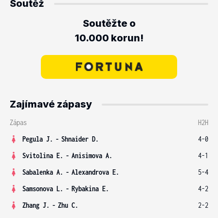
Soutěž
Soutěžte o
10.000 korun!
Zajímavé zápasy
Zápas
H2H
Pegula J.
-
Shnaider D.
4-0
Svitolina E.
-
Anisimova A.
4-1
Sabalenka A.
-
Alexandrova E.
5-4
Samsonova L.
-
Rybakina E.
4-2
Zhang J.
-
Zhu C.
2-2