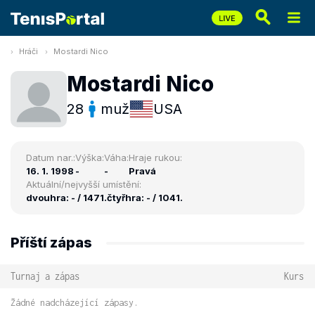
Hráči
Mostardi Nico
Mostardi Nico
28
muž
USA
Datum nar.:
Výška:
Váha:
Hraje rukou:
16. 1. 1998
-
-
Pravá
Aktuální/nejvyšší umístění:
dvouhra: - / 1471.
čtyřhra: - / 1041.
Příští zápas
Turnaj a zápas
Kurs
Žádné nadcházející zápasy.