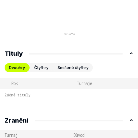
Tituly
Dvouhry
Čtyřhry
Smíšené čtyřhry
Rok
Turnaje
Žádné tituly
Zranění
Turnaj
Důvod