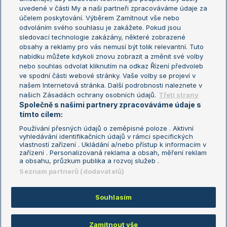
uvedené v části My a naši partneři zpracováváme údaje za
US Open
účelem poskytování. Výběrem Zamítnout vše nebo
odvoláním svého souhlasu je zakážete. Pokud jsou
Turnaj mistrů
sledovací technologie zakázány, některé zobrazené
Turnaj mistryň
obsahy a reklamy pro vás nemusí být tolik relevantní. Tuto
Aktualní trendy
nabídku můžete kdykoli znovu zobrazit a změnit své volby
nebo souhlas odvolat kliknutím na odkaz Řízení předvoleb
ve spodní části webové stránky. Vaše volby se projeví v
Fotbalové přestupy
našem Internetová stránka. Další podrobnosti naleznete v
Livesport Daily
našich Zásadách ochrany osobních údajů.
Třetí strany
Společně s našimi partnery zpracováváme údaje s
LS Prague Open
tímto cílem:
Používání přesných údajů o zeměpisné poloze . Aktivní
vyhledávání identifikačních údajů v rámci specifických
vlastností zařízení . Ukládání a/nebo přístup k informacím v
Podmínky užití
Nastavení soukromí
zařízení . Personalizovaná reklama a obsah, měření reklam
GDPR a žurnalistika
Reklama
a obsahu, průzkum publika a rozvoj služeb .
Informace o zpracování osobních
Kontakt
Seznam partnerů (dodavatelů)
údajů
Tiráž
Souhlasím
Copyright © 2008-2026 TenisPortal.cz. Využíváme zpravodajství ČTK.
Zamítnout vše