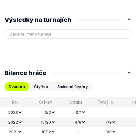
Výsledky na turnajích
Bilance hráče
Dvouhra
Čtyřhra
Smíšené čtyřhry
Rok
Celkem
Antuka
Tvrdý p.
H
-
2023
0/2
0/1
2022
15/20
4/8
7/9
-
2021
10/12
3/8