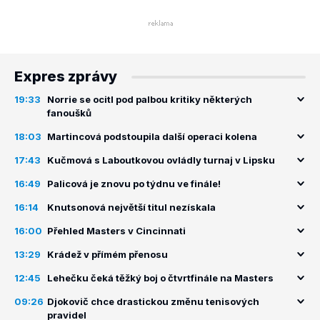
Expres zprávy
19:33
Norrie se ocitl pod palbou kritiky některých
fanoušků
18:03
Martincová podstoupila další operaci kolena
17:43
Kučmová s Laboutkovou ovládly turnaj v Lipsku
16:49
Palicová je znovu po týdnu ve finále!
16:14
Knutsonová největší titul nezískala
16:00
Přehled Masters v Cincinnati
13:29
Krádež v přímém přenosu
12:45
Lehečku čeká těžký boj o čtvrtfinále na Masters
09:26
Djokovič chce drastickou změnu tenisových
pravidel