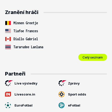
Zranění hráči
Minnen Greetje
Tiafoe Frances
Diallo Gabriel
Tararudee Lanlana
Celý seznam
Partneři
Live výsledky
Zprávy
Livescore.in
Sport odds
EuroFotbal
eFotbal