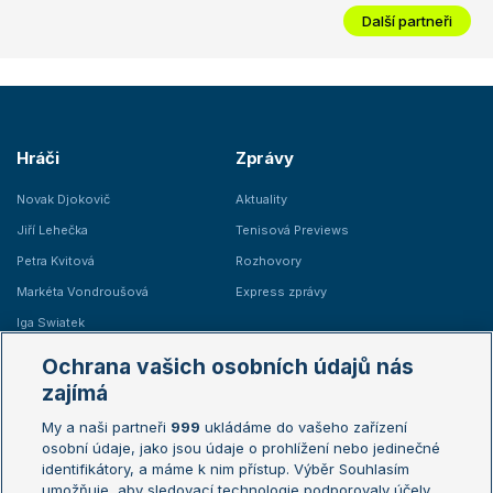
Další partneři
Hráči
Zprávy
Novak Djokovič
Aktuality
Jiří Lehečka
Tenisová Previews
Petra Kvitová
Rozhovory
Markéta Vondroušová
Express zprávy
Iga Swiatek
Marie Bouzková
Ochrana vašich osobních údajů nás
Žebříčky
Kalendář turnajů
zajímá
My a naši partneři
999
ukládáme do vašeho zařízení
Žebříček ATP (muži)
Australian Open
osobní údaje, jako jsou údaje o prohlížení nebo jedinečné
Žebříček WTA (ženy)
French Open
identifikátory, a máme k nim přístup. Výběr Souhlasím
umožňuje, aby sledovací technologie podporovaly účely
Sázkařský žebříček
Wimbledon