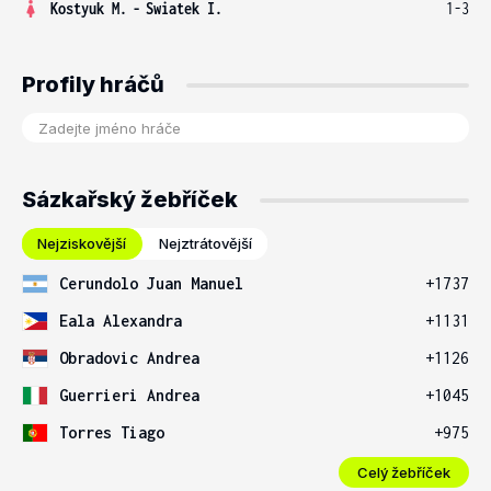
Kostyuk M.
-
Swiatek I.
1-3
Profily hráčů
Sázkařský žebříček
Nejziskovější
Nejztrátovější
Cerundolo Juan Manuel
+1737
Eala Alexandra
+1131
Obradovic Andrea
+1126
Guerrieri Andrea
+1045
Torres Tiago
+975
Celý žebříček