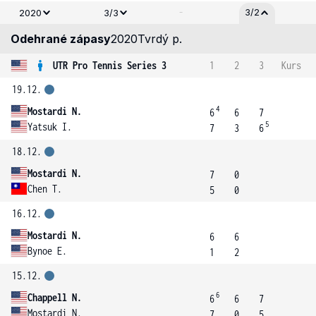
-
3/2
2020
3/3
Odehrané zápasy
2020
Tvrdý p.
UTR Pro Tennis Series 3
1
2
3
Kurs
19.12.
4
Mostardi N.
6
6
7
5
Yatsuk I.
7
3
6
18.12.
Mostardi N.
7
0
Chen T.
5
0
16.12.
Mostardi N.
6
6
Bynoe E.
1
2
15.12.
6
Chappell N.
6
6
7
Mostardi N.
7
0
5