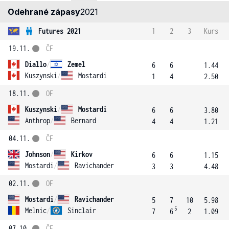
Odehrané zápasy
2021
Futures 2021
1
2
3
Kurs
19.11.
ČF
Diallo
/
Zemel
6
6
1.44
Kuszynski
/
Mostardi
1
4
2.50
18.11.
OF
Kuszynski
/
Mostardi
6
6
3.80
Anthrop
/
Bernard
4
4
1.21
04.11.
ČF
Johnson
/
Kirkov
6
6
1.15
Mostardi
/
Ravichander
3
3
4.48
02.11.
OF
Mostardi
/
Ravichander
5
7
10
5.98
5
Melnic
/
Sinclair
7
6
2
1.09
07.10.
ČF