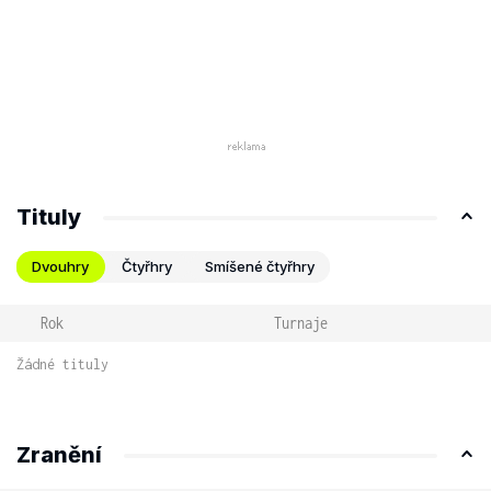
Tituly
Dvouhry
Čtyřhry
Smíšené čtyřhry
Rok
Turnaje
Žádné tituly
Zranění