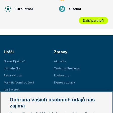
EuroFotbal
eFotbal
Další partneři
Hráči
Zprávy
Novak Djokovič
Aktuality
Jiří Lehečka
Tenisová Previews
Petra Kvitová
Rozhovory
Markéta Vondroušová
Express zprávy
Iga Swiatek
Marie Bouzková
Ochrana vašich osobních údajů nás
Žebříčky
Kalendář turnajů
zajímá