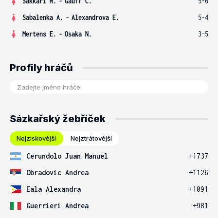
Sakkari M.
-
Gauff C.
5-6
Sabalenka A.
-
Alexandrova E.
5-4
Mertens E.
-
Osaka N.
3-5
Profily hráčů
Sázkařský žebříček
Nejziskovější
Nejztrátovější
Cerundolo Juan Manuel
+1737
Obradovic Andrea
+1126
Eala Alexandra
+1091
Guerrieri Andrea
+981