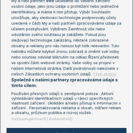
My a naši partneři
999
ukládáme do vašeho zařízení
Žebříček ATP (muži)
Australian Open
osobní údaje, jako jsou údaje o prohlížení nebo jedinečné
Žebříček WTA (ženy)
French Open
identifikátory, a máme k nim přístup. Výběr Souhlasím
umožňuje, aby sledovací technologie podporovaly účely
Sázkařský žebříček
Wimbledon
uvedené v části My a naši partneři zpracováváme údaje za
US Open
účelem poskytování. Výběrem Zamítnout vše nebo
odvoláním svého souhlasu je zakážete. Pokud jsou
Turnaj mistrů
sledovací technologie zakázány, některé zobrazené
Turnaj mistryň
obsahy a reklamy pro vás nemusí být tolik relevantní. Tuto
Aktualní trendy
nabídku můžete kdykoli znovu zobrazit a změnit své volby
nebo souhlas odvolat kliknutím na odkaz Řízení předvoleb
ve spodní části webové stránky. Vaše volby se projeví v
Fotbalové přestupy
našem Internetová stránka. Další podrobnosti naleznete v
Livesport Daily
našich Zásadách ochrany osobních údajů.
Třetí strany
Společně s našimi partnery zpracováváme údaje s
LS Prague Open
tímto cílem:
Používání přesných údajů o zeměpisné poloze . Aktivní
vyhledávání identifikačních údajů v rámci specifických
vlastností zařízení . Ukládání a/nebo přístup k informacím v
Podmínky užití
Nastavení soukromí
zařízení . Personalizovaná reklama a obsah, měření reklam
GDPR a žurnalistika
Reklama
a obsahu, průzkum publika a rozvoj služeb .
Informace o zpracování osobních
Kontakt
Seznam partnerů (dodavatelů)
údajů
Tiráž