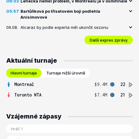
06:33
Lehečka neměl problém, v Montrealu je v osmifinále
05:57
Bartůňková po třísetovém boji podlehla
Anisimovové
06.08.
Alcaraz by podle experta měl ukončit sezonu
Další expres zprávy
Aktuální turnaje
Hlavní turnaje
Turnaje nižší úrovně
Montreal
$9.4M
22
Toronto WTA
$7.4M
21
Vzájemné zápasy