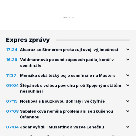
Expres zprávy
17:24
Alcaraz se Sinnerem prokazují svoji výjimečnost
16:26
Valdmannová po osmi zápasech padla, končí v
semifinále
11:37
Menšíka čeká těžký boj o osmifinále na Masters
09:04
Štěpánek s volbou povrchu proti Spojeným státům
nesouhlasí
07:15
Nosková s Bouzkovou dohrály i ve čtyřhře
07:08
Sabalenková neměla problém ani se zkušenou
Číňankou
07:04
Jódar vyřídil i Musettiho a vyzve Lehečku