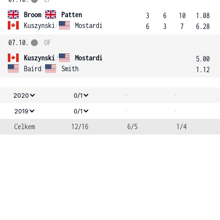
Broom
/
Patten
3
6
10
1.08
Kuszynski
/
Mostardi
6
3
7
6.28
07.10.
OF
Kuszynski
/
Mostardi
5.00
Baird
/
Smith
1.12
-
-
2020
0/1
-
-
2019
0/1
Celkem
12/16
6/5
1/4