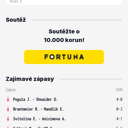
Soutěž
Soutěžte o
10.000 korun!
Zajímavé zápasy
Zápas
H2H
Pegula J.
-
Shnaider D.
4-0
Brantmeier R.
-
Mandlik E.
0-3
Svitolina E.
-
Anisimova A.
4-1