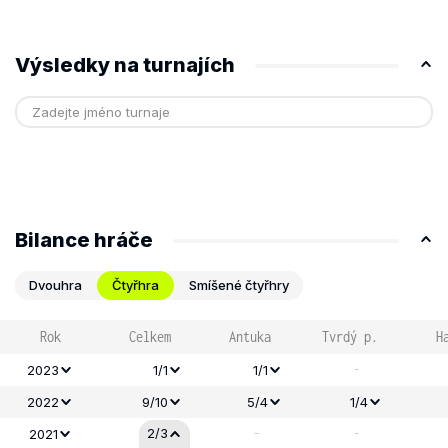
Výsledky na turnajích
Bilance hráče
Dvouhra
Čtyřhra
Smíšené čtyřhry
Rok
Celkem
Antuka
Tvrdý p.
H
-
2023
1/1
1/1
2022
9/10
5/4
1/4
-
-
2/3
2021