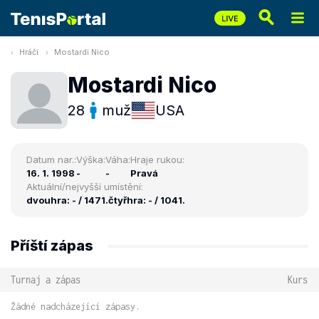
Hráči
Mostardi Nico
Mostardi Nico
28
muž
USA
Datum nar.:
Výška:
Váha:
Hraje rukou:
16. 1. 1998
-
-
Pravá
Aktuální/nejvyšší umístění:
dvouhra: - / 1471.
čtyřhra: - / 1041.
Příští zápas
Turnaj a zápas
Kurs
Žádné nadcházející zápasy.