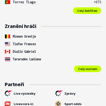
Torres Tiago
+975
Celý žebříček
Zranění hráči
Minnen Greetje
Tiafoe Frances
Diallo Gabriel
Tararudee Lanlana
Celý seznam
Partneři
Live výsledky
Zprávy
Livescore.in
Sport odds