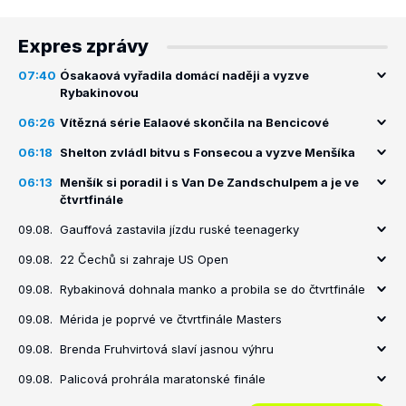
Expres zprávy
07:40
Ósakaová vyřadila domácí naději a vyzve
Rybakinovou
06:26
Vítězná série Ealaové skončila na Bencicové
06:18
Shelton zvládl bitvu s Fonsecou a vyzve Menšíka
06:13
Menšík si poradil i s Van De Zandschulpem a je ve
čtvrtfinále
09.08.
Gauffová zastavila jízdu ruské teenagerky
09.08.
22 Čechů si zahraje US Open
09.08.
Rybakinová dohnala manko a probila se do čtvrtfinále
09.08.
Mérida je poprvé ve čtvrtfinále Masters
09.08.
Brenda Fruhvirtová slaví jasnou výhru
09.08.
Palicová prohrála maratonské finále