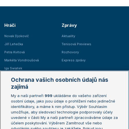
Hráči
Zprávy
Novak Djokovič
Aktuality
Jiří Lehečka
Tenisová Previews
Petra Kvitová
Rozhovory
Markéta Vondroušová
Express zprávy
Iga Swiatek
Marie Bouzková
Ochrana vašich osobních údajů nás
Žebříčky
Kalendář turnajů
zajímá
My a naši partneři
999
ukládáme do vašeho zařízení
Žebříček ATP (muži)
Australian Open
osobní údaje, jako jsou údaje o prohlížení nebo jedinečné
Žebříček WTA (ženy)
French Open
identifikátory, a máme k nim přístup. Výběr Souhlasím
umožňuje, aby sledovací technologie podporovaly účely
Sázkařský žebříček
Wimbledon
uvedené v části My a naši partneři zpracováváme údaje za
US Open
účelem poskytování. Výběrem Zamítnout vše nebo
odvoláním svého souhlasu je zakážete. Pokud jsou
Turnaj mistrů