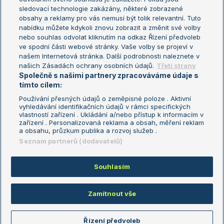
sledovací technologie zakázány, některé zobrazené
Turnaj mistryň
obsahy a reklamy pro vás nemusí být tolik relevantní. Tuto
Aktualní trendy
nabídku můžete kdykoli znovu zobrazit a změnit své volby
nebo souhlas odvolat kliknutím na odkaz Řízení předvoleb
ve spodní části webové stránky. Vaše volby se projeví v
Fotbalové přestupy
našem Internetová stránka. Další podrobnosti naleznete v
Livesport Daily
našich Zásadách ochrany osobních údajů.
Třetí strany
Společně s našimi partnery zpracováváme údaje s
LS Prague Open
tímto cílem:
Používání přesných údajů o zeměpisné poloze . Aktivní
vyhledávání identifikačních údajů v rámci specifických
vlastností zařízení . Ukládání a/nebo přístup k informacím v
Podmínky užití
Nastavení soukromí
zařízení . Personalizovaná reklama a obsah, měření reklam
GDPR a žurnalistika
Reklama
a obsahu, průzkum publika a rozvoj služeb .
Informace o zpracování osobních
Kontakt
Seznam partnerů (dodavatelů)
údajů
Tiráž
Souhlasím
Copyright © 2008-2026 TenisPortal.cz. Využíváme zpravodajství ČTK.
Zamítnout vše
Řízení předvoleb