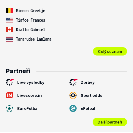
Minnen Greetje
Tiafoe Frances
Diallo Gabriel
Tararudee Lanlana
Celý seznam
Partneři
Live výsledky
Zprávy
Livescore.in
Sport odds
EuroFotbal
eFotbal
Další partneři