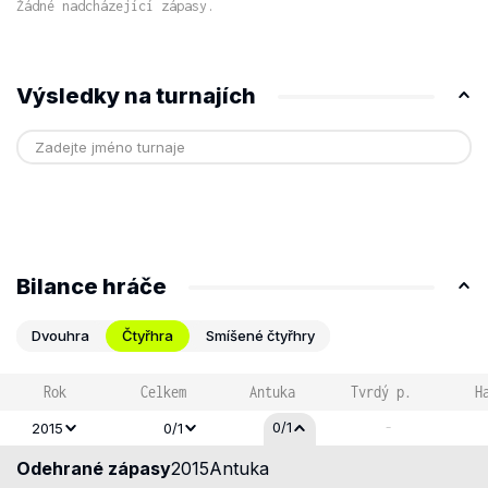
Žádné nadcházející zápasy.
Výsledky na turnajích
Bilance hráče
Dvouhra
Čtyřhra
Smíšené čtyřhry
Rok
Celkem
Antuka
Tvrdý p.
H
-
0/1
2015
0/1
Odehrané zápasy
2015
Antuka