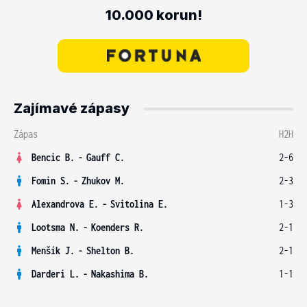
10.000 korun!
Zajímavé zápasy
Zápas
H2H
Bencic B.
-
Gauff C.
2-6
Fomin S.
-
Zhukov M.
2-3
Alexandrova E.
-
Svitolina E.
1-3
Lootsma N.
-
Koenders R.
2-1
Menšík J.
-
Shelton B.
2-1
Darderi L.
-
Nakashima B.
1-1