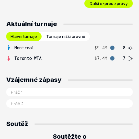
Další expres zprávy
Aktuální turnaje
Hlavní turnaje
Turnaje nižší úrovně
Montreal
$9.4M
8
Toronto WTA
$7.4M
7
Vzájemné zápasy
Soutěž
Soutěžte o