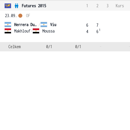
Futures 2015
1
2
3
Kurs
23.09.
OF
Herrera Duran
/
Viu
6
7
1
Makhlouf
/
Moussa
4
6
Celkem
0/1
0/1
-