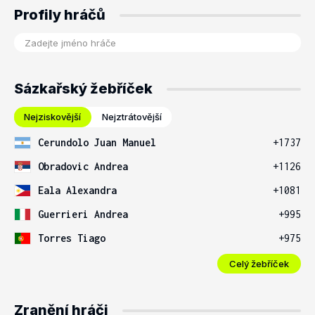
Profily hráčů
Sázkařský žebříček
Nejziskovější
Nejztrátovější
Cerundolo Juan Manuel
+1737
Obradovic Andrea
+1126
Eala Alexandra
+1081
Guerrieri Andrea
+995
Torres Tiago
+975
Celý žebříček
Zranění hráči