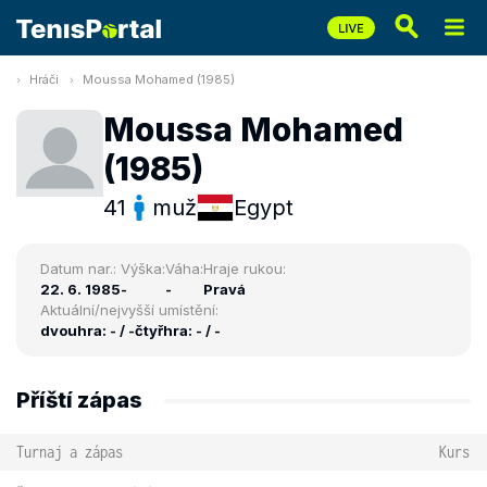
Hráči
Moussa Mohamed (1985)
Moussa Mohamed
(1985)
41
muž
Egypt
Datum nar.:
Výška:
Váha:
Hraje rukou:
22. 6. 1985
-
-
Pravá
Aktuální/nejvyšší umístění:
dvouhra: - / -
čtyřhra: - / -
Příští zápas
Turnaj a zápas
Kurs