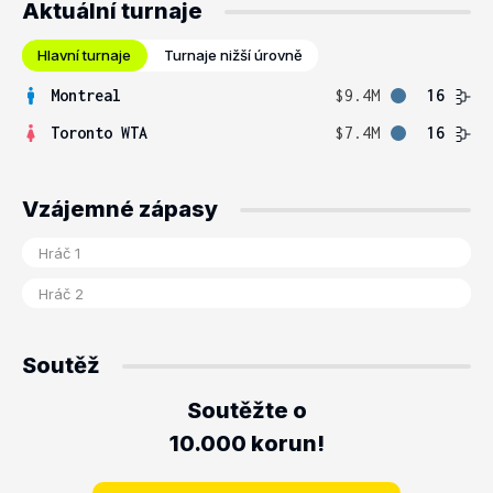
Aktuální turnaje
Hlavní turnaje
Turnaje nižší úrovně
Montreal
$9.4M
16
Toronto WTA
$7.4M
16
Vzájemné zápasy
Soutěž
Soutěžte o
10.000 korun!