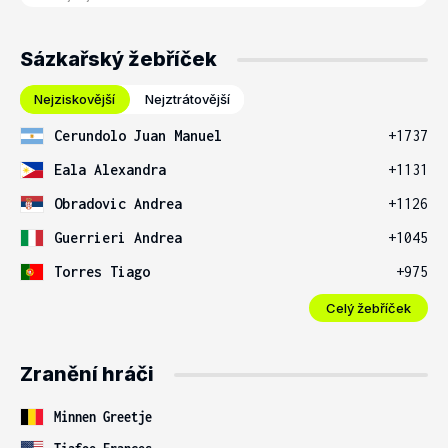
Sázkařský žebříček
Nejziskovější
Nejztrátovější
Cerundolo Juan Manuel
+1737
Eala Alexandra
+1131
Obradovic Andrea
+1126
Guerrieri Andrea
+1045
Torres Tiago
+975
Celý žebříček
Zranění hráči
Minnen Greetje