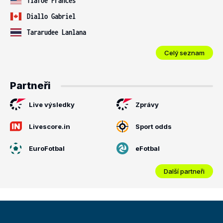
Tiafoe Frances
Diallo Gabriel
Tararudee Lanlana
Celý seznam
Partneři
Live výsledky
Zprávy
Livescore.in
Sport odds
EuroFotbal
eFotbal
Další partneři