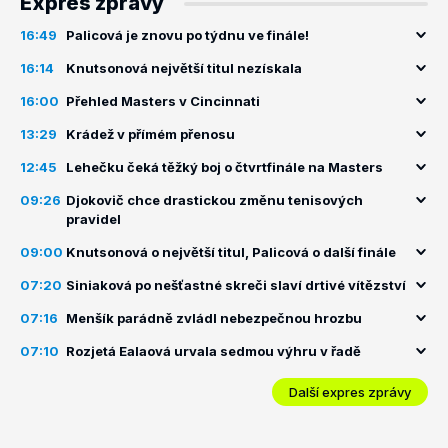
Expres zprávy
16:49
Palicová je znovu po týdnu ve finále!
16:14
Knutsonová největší titul nezískala
16:00
Přehled Masters v Cincinnati
13:29
Krádež v přímém přenosu
12:45
Lehečku čeká těžký boj o čtvrtfinále na Masters
09:26
Djokovič chce drastickou změnu tenisových
pravidel
09:00
Knutsonová o největší titul, Palicová o další finále
07:20
Siniaková po nešťastné skreči slaví drtivé vítězství
07:16
Menšík parádně zvládl nebezpečnou hrozbu
07:10
Rozjetá Ealaová urvala sedmou výhru v řadě
Další expres zprávy