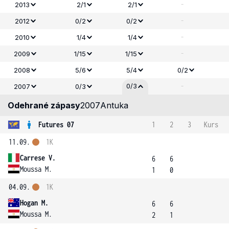
-
2013
2/1
2/1
-
2012
0/2
0/2
-
2010
1/4
1/4
-
2009
1/15
1/15
2008
5/6
5/4
0/2
-
0/3
2007
0/3
Odehrané zápasy
2007
Antuka
Futures 07
1
2
3
Kurs
11.09.
1K
Carrese V.
6
6
Moussa M.
1
0
04.09.
1K
Hogan M.
6
6
Moussa M.
2
1