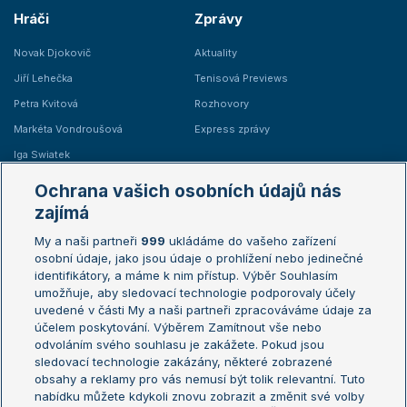
Hráči
Zprávy
Novak Djokovič
Aktuality
Jiří Lehečka
Tenisová Previews
Petra Kvitová
Rozhovory
Markéta Vondroušová
Express zprávy
Iga Swiatek
Marie Bouzková
Ochrana vašich osobních údajů nás
Žebříčky
Kalendář turnajů
zajímá
My a naši partneři
999
ukládáme do vašeho zařízení
Žebříček ATP (muži)
Australian Open
osobní údaje, jako jsou údaje o prohlížení nebo jedinečné
Žebříček WTA (ženy)
French Open
identifikátory, a máme k nim přístup. Výběr Souhlasím
umožňuje, aby sledovací technologie podporovaly účely
Sázkařský žebříček
Wimbledon
uvedené v části My a naši partneři zpracováváme údaje za
US Open
účelem poskytování. Výběrem Zamítnout vše nebo
odvoláním svého souhlasu je zakážete. Pokud jsou
Turnaj mistrů
sledovací technologie zakázány, některé zobrazené
Turnaj mistryň
obsahy a reklamy pro vás nemusí být tolik relevantní. Tuto
Aktualní trendy
nabídku můžete kdykoli znovu zobrazit a změnit své volby