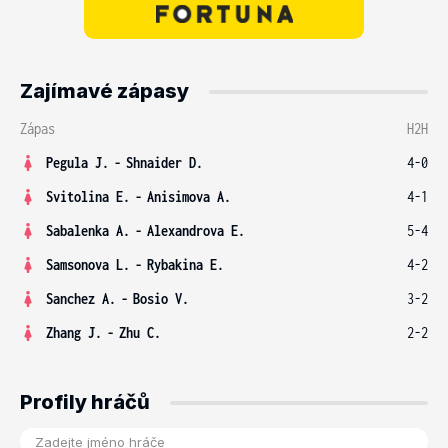
Zajímavé zápasy
Zápas
H2H
Pegula J.
-
Shnaider D.
4-0
Svitolina E.
-
Anisimova A.
4-1
Sabalenka A.
-
Alexandrova E.
5-4
Samsonova L.
-
Rybakina E.
4-2
Sanchez A.
-
Bosio V.
3-2
Zhang J.
-
Zhu C.
2-2
Profily hráčů