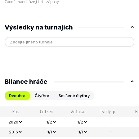
Žádné nadcházející zápasy.
Výsledky na turnajích
Bilance hráče
Dvouhra
Čtyřhra
Smíšené čtyřhry
Rok
Celkem
Antuka
Tvrdý p.
H
-
2020
1/2
1/2
-
2016
1/1
1/1