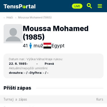
Hráči
Moussa Mohamed (1985)
Moussa Mohamed
(1985)
41
muž
Egypt
Datum nar.:
Výška:
Váha:
Hraje rukou:
22. 6. 1985
-
-
Pravá
Aktuální/nejvyšší umístění:
dvouhra: - / -
čtyřhra: - / -
Příští zápas
Turnaj a zápas
Kurs