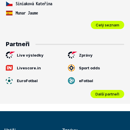
Siniaková Kateřina
Munar Jaume
Celý seznam
Partneři
Live výsledky
Zprávy
Livescore.in
Sport odds
EuroFotbal
eFotbal
Další partneři