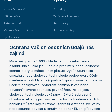
Hráči
Zprávy
Novak Djokovič
Aktuality
Jiří Lehečka
Tenisová Previews
Petra Kvitová
Rozhovory
Markéta Vondroušová
Express zprávy
Iga Swiatek
Marie Bouzková
Ochrana vašich osobních údajů nás
Žebříčky
Kalendář turnajů
zajímá
My a naši partneři
997
ukládáme do vašeho zařízení
Žebříček ATP (muži)
Australian Open
osobní údaje, jako jsou údaje o prohlížení nebo jedinečné
Žebříček WTA (ženy)
French Open
identifikátory, a máme k nim přístup. Výběr Souhlasím
umožňuje, aby sledovací technologie podporovaly účely
Sázkařský žebříček
Wimbledon
uvedené v části My a naši partneři zpracováváme údaje za
US Open
účelem poskytování. Výběrem Zamítnout vše nebo
odvoláním svého souhlasu je zakážete. Pokud jsou
Turnaj mistrů
sledovací technologie zakázány, některé zobrazené
Turnaj mistryň
obsahy a reklamy pro vás nemusí být tolik relevantní. Tuto
Aktualní trendy
nabídku můžete kdykoli znovu zobrazit a změnit své volby
nebo souhlas odvolat kliknutím na odkaz Řízení předvoleb