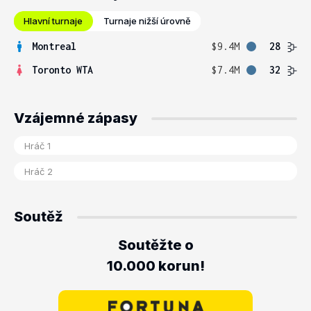
Hlavní turnaje
Turnaje nižší úrovně
Montreal
$9.4M
28
Toronto WTA
$7.4M
32
Vzájemné zápasy
Soutěž
Soutěžte o
10.000 korun!