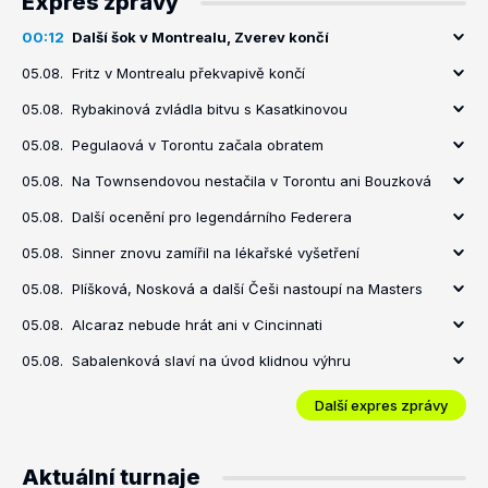
Expres zprávy
00:12
Další šok v Montrealu, Zverev končí
05.08.
Fritz v Montrealu překvapivě končí
05.08.
Rybakinová zvládla bitvu s Kasatkinovou
05.08.
Pegulaová v Torontu začala obratem
05.08.
Na Townsendovou nestačila v Torontu ani Bouzková
05.08.
Další ocenění pro legendárního Federera
05.08.
Sinner znovu zamířil na lékařské vyšetření
05.08.
Plíšková, Nosková a další Češi nastoupí na Masters
05.08.
Alcaraz nebude hrát ani v Cincinnati
05.08.
Sabalenková slaví na úvod klidnou výhru
Další expres zprávy
Aktuální turnaje