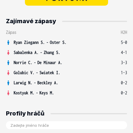
Zajímavé zápasy
Zápas
H2H
Ryan Ziegann S.
-
Oster S.
5-0
Sabalenka A.
-
Zhang S.
4-1
Norrie C.
-
De Minaur A.
3-3
Golubic V.
-
Swiatek I.
1-3
Larwig N.
-
Beckley A.
0-2
Kostyuk M.
-
Keys M.
0-2
Profily hráčů