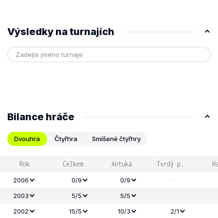
Výsledky na turnajích
Bilance hráče
Dvouhra
Čtyřhra
Smíšené čtyřhry
Rok
Celkem
Antuka
Tvrdý p.
H
-
2006
0/9
0/9
-
2003
5/5
5/5
2002
15/5
10/3
2/1