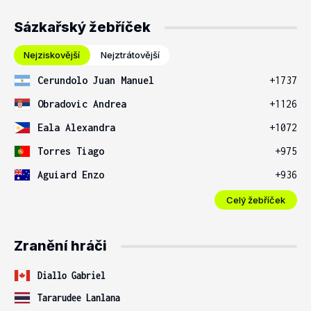
Sázkařský žebříček
Nejziskovější
Nejztrátovější
Cerundolo Juan Manuel
+1737
Obradovic Andrea
+1126
Eala Alexandra
+1072
Torres Tiago
+975
Aguiard Enzo
+936
Celý žebříček
Zranění hráči
Diallo Gabriel
Tararudee Lanlana