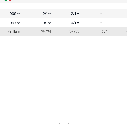
-
1998
2/1
2/1
-
1997
0/1
0/1
Celkem
25/24
20/22
2/1