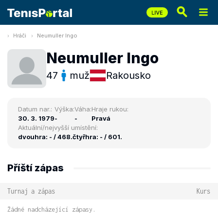
Hráči
Neumuller Ingo
Neumuller Ingo
47
muž
Rakousko
Datum nar.:
Výška:
Váha:
Hraje rukou:
30. 3. 1979
-
-
Pravá
Aktuální/nejvyšší umístění:
dvouhra: - / 468.
čtyřhra: - / 601.
Příští zápas
Turnaj a zápas
Kurs
Žádné nadcházející zápasy.