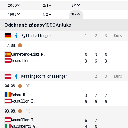
-
2000
2/1
2/1
-
1/2
1999
1/2
Odehrané zápasy
1999
Antuka
Sylt challenger
1
2
3
Kurs
17.08.
1K
Carretero-Diaz R.
6
3
6
Neumuller I.
3
6
3
Nettingsdorf challenger
1
2
3
Kurs
04.08.
OF
Sabau R.
3
7
7
Neumuller I.
6
6
6
03.08.
1K
Neumuller I.
6
7
Galimberti G.
4
6