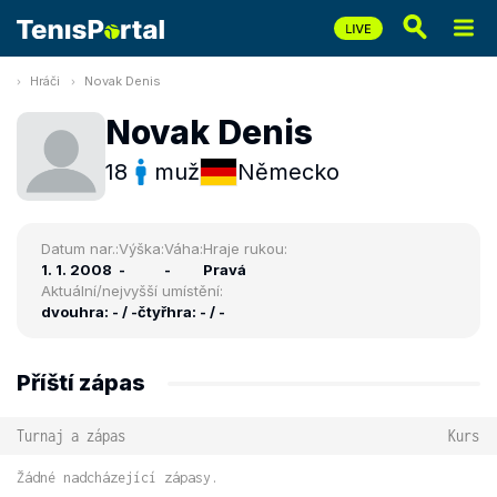
Hráči
Novak Denis
Novak Denis
18
muž
Německo
Datum nar.:
Výška:
Váha:
Hraje rukou:
1. 1. 2008
-
-
Pravá
Aktuální/nejvyšší umístění:
dvouhra: - / -
čtyřhra: - / -
Příští zápas
Turnaj a zápas
Kurs
Žádné nadcházející zápasy.