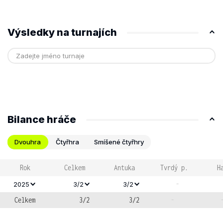
Výsledky na turnajích
Bilance hráče
Dvouhra
Čtyřhra
Smíšené čtyřhry
Rok
Celkem
Antuka
Tvrdý p.
H
-
2025
3/2
3/2
Celkem
3/2
3/2
-