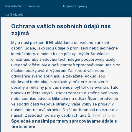
Markéta Vondroušová
Express zprávy
Iga Swiatek
Marie Bouzková
Ochrana vašich osobních údajů nás
Žebříčky
Kalendář turnajů
zajímá
My a naši partneři
999
ukládáme do vašeho zařízení
Žebříček ATP (muži)
Australian Open
osobní údaje, jako jsou údaje o prohlížení nebo jedinečné
Žebříček WTA (ženy)
French Open
identifikátory, a máme k nim přístup. Výběr Souhlasím
umožňuje, aby sledovací technologie podporovaly účely
Sázkařský žebříček
Wimbledon
uvedené v části My a naši partneři zpracováváme údaje za
US Open
účelem poskytování. Výběrem Zamítnout vše nebo
odvoláním svého souhlasu je zakážete. Pokud jsou
Turnaj mistrů
sledovací technologie zakázány, některé zobrazené
Turnaj mistryň
obsahy a reklamy pro vás nemusí být tolik relevantní. Tuto
Aktualní trendy
nabídku můžete kdykoli znovu zobrazit a změnit své volby
nebo souhlas odvolat kliknutím na odkaz Řízení předvoleb
ve spodní části webové stránky. Vaše volby se projeví v
Fotbalové přestupy
našem Internetová stránka. Další podrobnosti naleznete v
Livesport Daily
našich Zásadách ochrany osobních údajů.
Třetí strany
Společně s našimi partnery zpracováváme údaje s
LS Prague Open
tímto cílem: