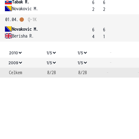
Tabak R.
6
6
Novakovic M.
2
2
01.04.
Q-1K
Novakovic M.
6
6
Berisha R.
4
1
-
2010
1/5
1/5
-
2009
1/5
1/5
Celkem
8/28
8/28
-