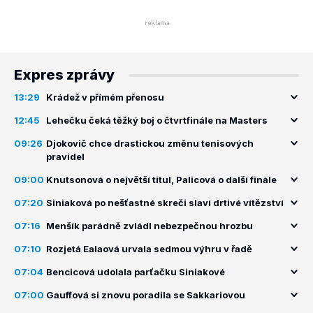
Expres zprávy
13:29
Krádež v přímém přenosu
12:45
Lehečku čeká těžký boj o čtvrtfinále na Masters
09:26
Djokovič chce drastickou změnu tenisových
pravidel
09:00
Knutsonová o největší titul, Palicová o další finále
07:20
Siniaková po nešťastné skreči slaví drtivé vítězství
07:16
Menšík parádně zvládl nebezpečnou hrozbu
07:10
Rozjetá Ealaová urvala sedmou výhru v řadě
07:04
Bencicová udolala parťačku Siniakové
07:00
Gauffová si znovu poradila se Sakkariovou