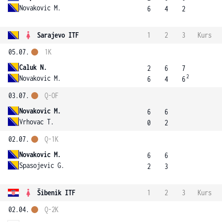
Novakovic M.
6
4
2
Sarajevo ITF
1
2
3
Kurs
05.07.
1K
Caluk N.
2
6
7
2
Novakovic M.
6
4
6
03.07.
Q-OF
Novakovic M.
6
6
Vrhovac T.
0
2
02.07.
Q-1K
Novakovic M.
6
6
Spasojevic G.
2
3
Šibenik ITF
1
2
3
Kurs
02.04.
Q-2K