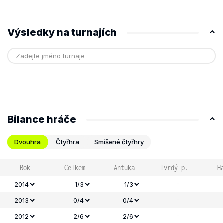
Výsledky na turnajích
Bilance hráče
Dvouhra
Čtyřhra
Smíšené čtyřhry
Rok
Celkem
Antuka
Tvrdý p.
H
-
2014
1/3
1/3
-
2013
0/4
0/4
-
2012
2/6
2/6