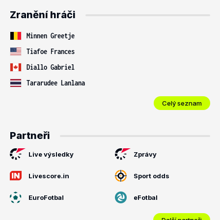
Zranění hráči
Minnen Greetje
Tiafoe Frances
Diallo Gabriel
Tararudee Lanlana
Celý seznam
Partneři
Live výsledky
Zprávy
Livescore.in
Sport odds
EuroFotbal
eFotbal
Další partneři