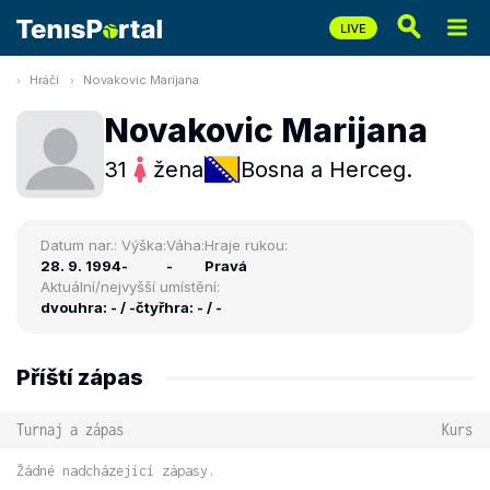
Hráči
Novakovic Marijana
Novakovic Marijana
31
žena
Bosna a Herceg.
Datum nar.:
Výška:
Váha:
Hraje rukou:
28. 9. 1994
-
-
Pravá
Aktuální/nejvyšší umístění:
dvouhra: - / -
čtyřhra: - / -
Příští zápas
Turnaj a zápas
Kurs
Žádné nadcházející zápasy.