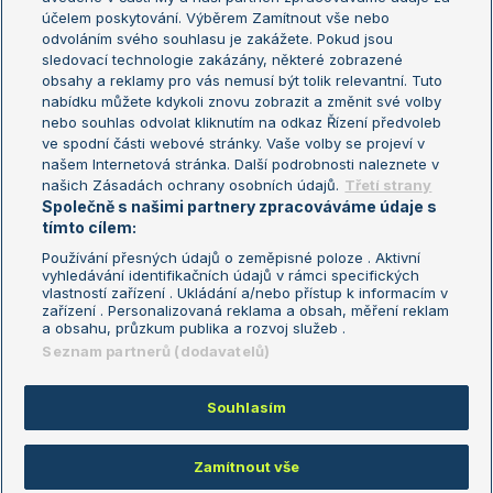
US Open
účelem poskytování. Výběrem Zamítnout vše nebo
odvoláním svého souhlasu je zakážete. Pokud jsou
Turnaj mistrů
sledovací technologie zakázány, některé zobrazené
Turnaj mistryň
obsahy a reklamy pro vás nemusí být tolik relevantní. Tuto
Aktualní trendy
nabídku můžete kdykoli znovu zobrazit a změnit své volby
nebo souhlas odvolat kliknutím na odkaz Řízení předvoleb
ve spodní části webové stránky. Vaše volby se projeví v
Fotbalové přestupy
našem Internetová stránka. Další podrobnosti naleznete v
Livesport Daily
našich Zásadách ochrany osobních údajů.
Třetí strany
Společně s našimi partnery zpracováváme údaje s
LS Prague Open
tímto cílem:
Používání přesných údajů o zeměpisné poloze . Aktivní
vyhledávání identifikačních údajů v rámci specifických
vlastností zařízení . Ukládání a/nebo přístup k informacím v
Podmínky užití
Nastavení soukromí
zařízení . Personalizovaná reklama a obsah, měření reklam
GDPR a žurnalistika
Reklama
a obsahu, průzkum publika a rozvoj služeb .
Informace o zpracování osobních
Kontakt
Seznam partnerů (dodavatelů)
údajů
Tiráž
Souhlasím
Copyright © 2008-2026 TenisPortal.cz. Využíváme zpravodajství ČTK.
Zamítnout vše