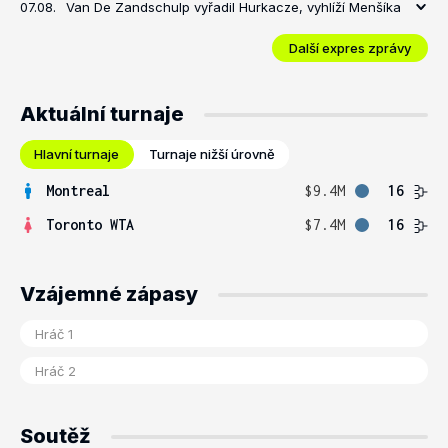
07.08.
Van De Zandschulp vyřadil Hurkacze, vyhlíží Menšíka
Další expres zprávy
Aktuální turnaje
Hlavní turnaje
Turnaje nižší úrovně
Montreal
$9.4M
16
Toronto WTA
$7.4M
16
Vzájemné zápasy
Soutěž