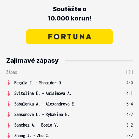
Soutěžte o
10.000 korun!
Zajímavé zápasy
Zápas
H2H
Pegula J.
-
Shnaider D.
4-0
Svitolina E.
-
Anisimova A.
4-1
Sabalenka A.
-
Alexandrova E.
5-4
Samsonova L.
-
Rybakina E.
4-2
Sanchez A.
-
Bosio V.
3-2
Zhang J.
-
Zhu C.
2-2