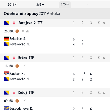
-
3/5
2011
3/5
Odehrané zápasy
2011
Antuka
Sarajevo 2 ITF
1
2
3
Kurs
28.08.
Q-2K
Sekulic S.
6
6
Novakovic M.
4
2
Brčko ITF
1
2
3
Kurs
16.08.
1K
5
Kachar M.
6
6
6
Novakovic M.
3
7
3
Doboj ITF
1
2
3
Kurs
09.08.
1K
Gospodinova K.
2
6
6