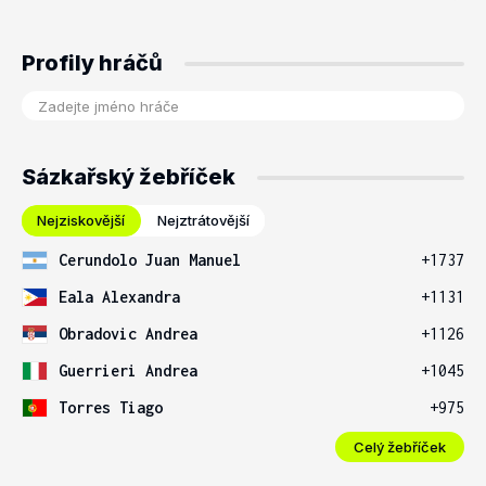
Profily hráčů
Sázkařský žebříček
Nejziskovější
Nejztrátovější
Cerundolo Juan Manuel
+1737
Eala Alexandra
+1131
Obradovic Andrea
+1126
Guerrieri Andrea
+1045
Torres Tiago
+975
Celý žebříček