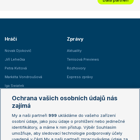
Hráči
Zprávy
Novak Djokovič
Aktuality
Jiří Lehečka
Tenisová Previews
Petra Kvitová
Rozhovory
Markéta Vondroušová
Express zprávy
Iga Swiatek
Marie Bouzková
Ochrana vašich osobních údajů nás
Žebříčky
Kalendář turnajů
zajímá
My a naši partneři
999
ukládáme do vašeho zařízení
Žebříček ATP (muži)
Australian Open
osobní údaje, jako jsou údaje o prohlížení nebo jedinečné
Žebříček WTA (ženy)
French Open
identifikátory, a máme k nim přístup. Výběr Souhlasím
umožňuje, aby sledovací technologie podporovaly účely
Sázkařský žebříček
Wimbledon
uvedené v části My a naši partneři zpracováváme údaje za