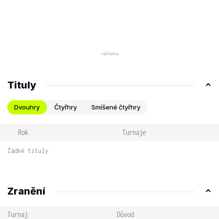
Tituly
Dvouhry
Čtyřhry
Smíšené čtyřhry
Rok
Turnaje
Žádné tituly
Zranění
Turnaj
Důvod