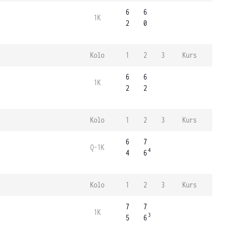
6
6
1K
2
0
Kolo
1
2
3
Kurs
6
6
1K
2
2
Kolo
1
2
3
Kurs
6
7
Q-1K
4
4
6
Kolo
1
2
3
Kurs
7
7
1K
3
5
6