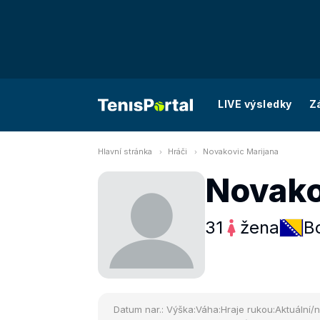
LIVE výsledky
Z
Hlavní stránka
Hráči
Novakovic Marijana
Novako
31
žena
B
Datum nar.:
Výška:
Váha:
Hraje rukou:
Aktuální/n