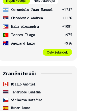
Nejziskovější
Nejztrátovější
Cerundolo Juan Manuel
+1737
Obradovic Andrea
+1126
Eala Alexandra
+1091
Torres Tiago
+975
Aguiard Enzo
+936
Celý žebříček
Zranění hráči
Diallo Gabriel
Tararudee Lanlana
Siniaková Kateřina
Munar Jaume