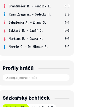
Brantmeier R.
-
Mandlik E.
0-3
Ryan Ziegann S.
-
Gadecki T.
3-0
Sabalenka A.
-
Zhang S.
4-1
Sakkari M.
-
Gauff C.
5-6
Mertens E.
-
Osaka N.
3-5
Norrie C.
-
De Minaur A.
3-3
Profily hráčů
Sázkařský žebříček