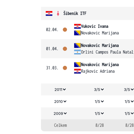
Šibenik ITF
Vukovic Ivana
02.04.
Novakovic Marijana
Novakovic Marijana
01.04.
Orlini Campos Paula Natal
Novakovic Marijana
31.03.
Rajkovic Adriana
2011
3/5
3/5
2010
1/5
1/5
2009
1/5
1/5
Celkem
8/28
8/28