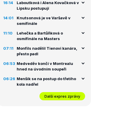
16:14
Laboutková i Alena Kovačková v
Lipsku postupují
14:01
Knutsonová je ve Varšavě v
semifinále
11:10
Lehečka a Bartůňková o
osmifinále na Masters
07:11
Monfils nadělil Tienovi kanára,
přesto padl
06:53
Medveděv končí v Montrealu
hned na úvodním soupeři
06:26
Menšík se na postup do třetího
kola nadřel
Další expres zprávy