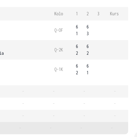
Kolo
1
2
3
Kurs
6
6
Q-OF
1
3
6
6
Q-2K
ia
2
2
6
6
Q-1K
2
1
-
-
-
-
-
-
-
-
-
-
-
-
-
-
-
-