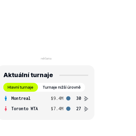
Aktuální turnaje
Hlavní turnaje
Turnaje nižší úrovně
Montreal
$9.4M
30
Toronto WTA
$7.4M
27