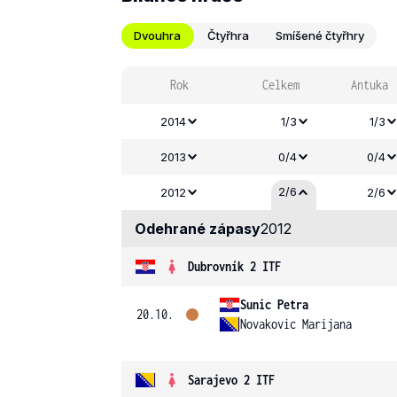
Dvouhra
Čtyřhra
Smíšené čtyřhry
Rok
Celkem
Antuka
2014
1/3
1/3
2013
0/4
0/4
2/6
2012
2/6
Odehrané zápasy
2012
Dubrovník 2 ITF
Sunic Petra
20.10.
Novakovic Marijana
Sarajevo 2 ITF