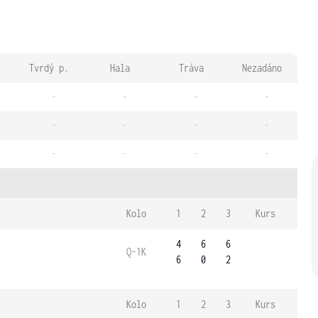
Tvrdý p.
Hala
Tráva
Nezadáno
-
-
-
-
-
-
-
-
-
-
-
-
Kolo
1
2
3
Kurs
4
6
6
Q-1K
6
0
2
Kolo
1
2
3
Kurs