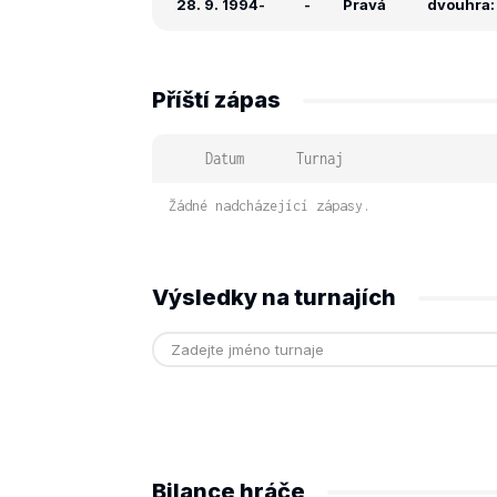
28. 9. 1994
-
-
Pravá
dvouhra: -
Příští zápas
Datum
Turnaj
Žádné nadcházející zápasy.
Výsledky na turnajích
Bilance hráče