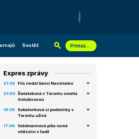
urnajů
Soutěž
Přihlášení
Expres zprávy
21:34
Fils nedal šanci Navonemu
21:00
Šwiateková v Torontu smetla
Golubicovou
19:26
Sabalenková si podmínky v
Torontu užívá
17:46
Valdmannová píše osmé
vítězství v řadě