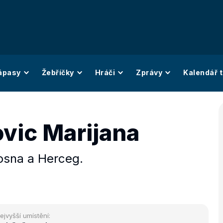
ápasy
Žebříčky
Hráči
Zprávy
Kalendář t
vic Marijana
osna a Herceg.
ejvyšší umístění: