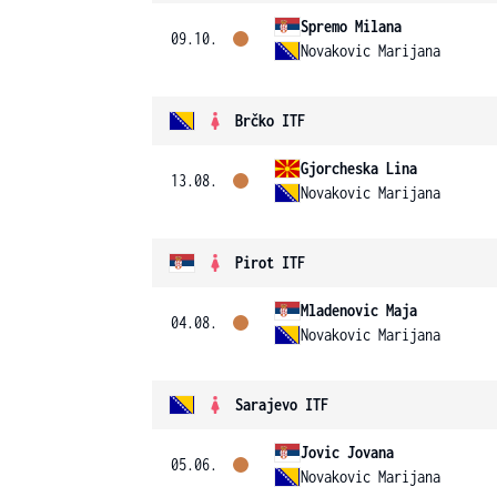
Spremo Milana
09.10.
Novakovic Marijana
Brčko ITF
Gjorcheska Lina
13.08.
Novakovic Marijana
Pirot ITF
Mladenovic Maja
04.08.
Novakovic Marijana
Sarajevo ITF
Jovic Jovana
05.06.
Novakovic Marijana