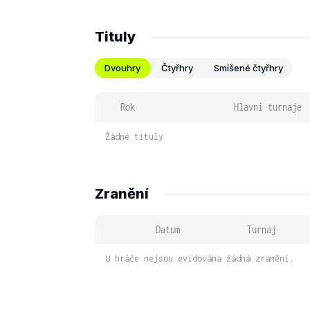
Tituly
Dvouhry
Čtyřhry
Smíšené čtyřhry
Rok
Hlavní turnaje
Žádné tituly
Zranění
Datum
Turnaj
U hráče nejsou evidována žádná zranění.