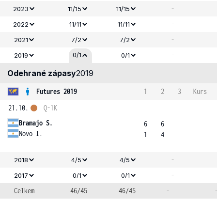
-
2023
11/15
11/15
-
2022
11/11
11/11
-
2021
7/2
7/2
-
0/1
2019
0/1
Odehrané zápasy
2019
Futures 2019
1
2
3
Kurs
21.10.
Q-1K
Bramajo S.
6
6
Novo I.
1
4
-
2018
4/5
4/5
-
2017
0/1
0/1
Celkem
46/45
46/45
-