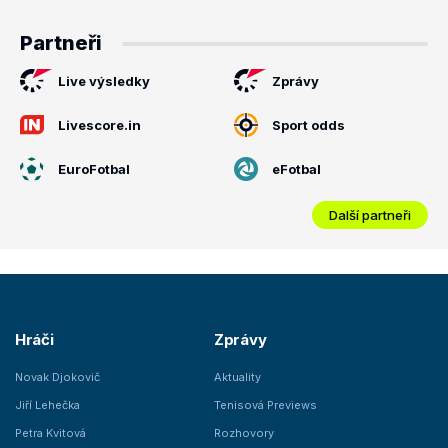
Partneři
Live výsledky
Zprávy
Livescore.in
Sport odds
EuroFotbal
eFotbal
Další partneři
Hráči
Zprávy
Novak Djokovič
Aktuality
Jiří Lehečka
Tenisová Previews
Petra Kvitová
Rozhovory