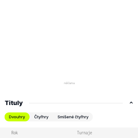
Tituly
Dvouhry
Čtyřhry
Smíšené čtyřhry
Rok
Turnaje