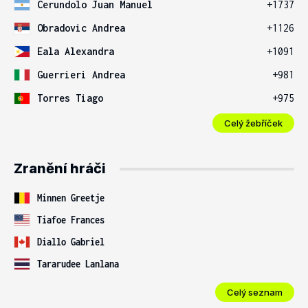
Cerundolo Juan Manuel
+1737
Obradovic Andrea
+1126
Eala Alexandra
+1091
Guerrieri Andrea
+981
Torres Tiago
+975
Celý žebříček
Zranění hráči
Minnen Greetje
Tiafoe Frances
Diallo Gabriel
Tararudee Lanlana
Celý seznam