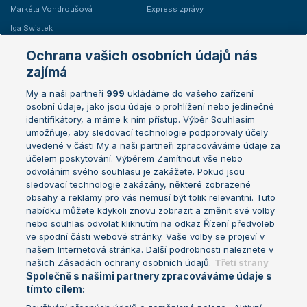
Markéta Vondroušová
Express zprávy
Iga Swiatek
Marie Bouzková
Ochrana vašich osobních údajů nás
Žebříčky
Kalendář turnajů
zajímá
My a naši partneři
999
ukládáme do vašeho zařízení
Žebříček ATP (muži)
Australian Open
osobní údaje, jako jsou údaje o prohlížení nebo jedinečné
Žebříček WTA (ženy)
French Open
identifikátory, a máme k nim přístup. Výběr Souhlasím
umožňuje, aby sledovací technologie podporovaly účely
Sázkařský žebříček
Wimbledon
uvedené v části My a naši partneři zpracováváme údaje za
US Open
účelem poskytování. Výběrem Zamítnout vše nebo
odvoláním svého souhlasu je zakážete. Pokud jsou
Turnaj mistrů
sledovací technologie zakázány, některé zobrazené
Turnaj mistryň
obsahy a reklamy pro vás nemusí být tolik relevantní. Tuto
Aktualní trendy
nabídku můžete kdykoli znovu zobrazit a změnit své volby
nebo souhlas odvolat kliknutím na odkaz Řízení předvoleb
ve spodní části webové stránky. Vaše volby se projeví v
Fotbalové přestupy
našem Internetová stránka. Další podrobnosti naleznete v
Livesport Daily
našich Zásadách ochrany osobních údajů.
Třetí strany
Společně s našimi partnery zpracováváme údaje s
LS Prague Open
tímto cílem: