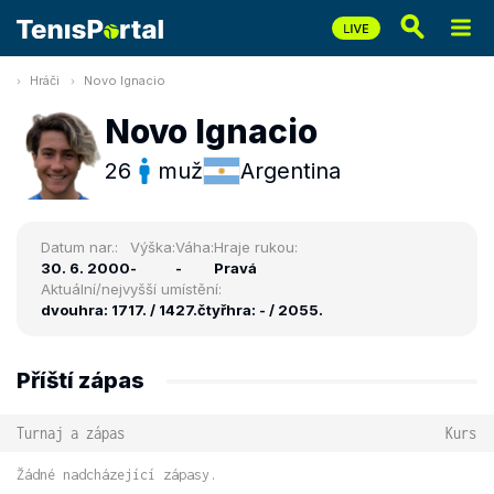
Hráči
Novo Ignacio
Novo Ignacio
26
muž
Argentina
Datum nar.:
Výška:
Váha:
Hraje rukou:
30. 6. 2000
-
-
Pravá
Aktuální/nejvyšší umístění:
dvouhra: 1717. / 1427.
čtyřhra: - / 2055.
Příští zápas
Turnaj a zápas
Kurs
Žádné nadcházející zápasy.