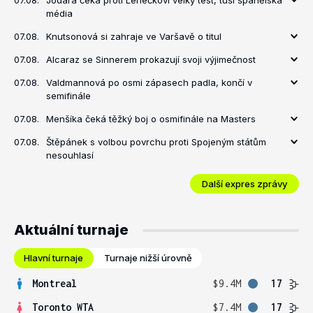
07.08.
Jódara čeká proti Lehečkovi velký test, tuší španělská
média
07.08.
Knutsonová si zahraje ve Varšavě o titul
07.08.
Alcaraz se Sinnerem prokazují svoji výjimečnost
07.08.
Valdmannová po osmi zápasech padla, končí v
semifinále
07.08.
Menšíka čeká těžký boj o osmifinále na Masters
07.08.
Štěpánek s volbou povrchu proti Spojeným státům
nesouhlasí
Další expres zprávy
Aktuální turnaje
Hlavní turnaje
Turnaje nižší úrovně
Montreal
$9.4M
17
Toronto WTA
$7.4M
17