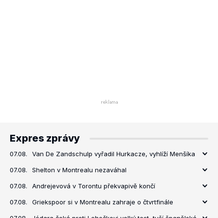
Expres zprávy
07.08.
Van De Zandschulp vyřadil Hurkacze, vyhlíží Menšíka
07.08.
Shelton v Montrealu nezaváhal
07.08.
Andrejevová v Torontu překvapivě končí
07.08.
Griekspoor si v Montrealu zahraje o čtvrtfinále