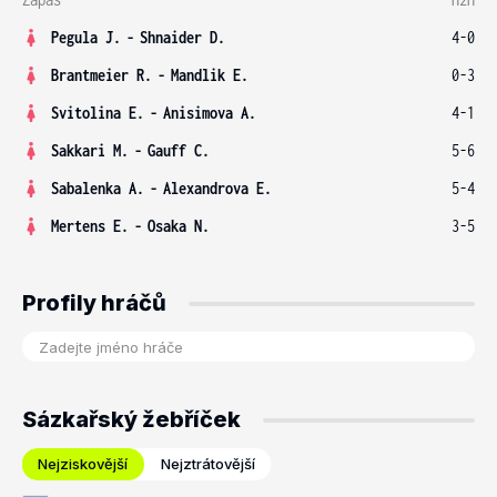
Pegula J.
-
Shnaider D.
4-0
Brantmeier R.
-
Mandlik E.
0-3
Svitolina E.
-
Anisimova A.
4-1
Sakkari M.
-
Gauff C.
5-6
Sabalenka A.
-
Alexandrova E.
5-4
Mertens E.
-
Osaka N.
3-5
Profily hráčů
Sázkařský žebříček
Nejziskovější
Nejztrátovější