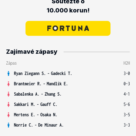
Soutěžte o
10.000 korun!
Zajímavé zápasy
Zápas
H2H
Ryan Ziegann S.
-
Gadecki T.
3-0
Brantmeier R.
-
Mandlik E.
0-3
Sabalenka A.
-
Zhang S.
4-1
Sakkari M.
-
Gauff C.
5-6
Mertens E.
-
Osaka N.
3-5
Norrie C.
-
De Minaur A.
3-3