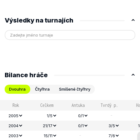
Výsledky na turnajích
Bilance hráče
Dvouhra
Čtyřhra
Smíšené čtyřhry
Rok
Celkem
Antuka
Tvrdý p.
H
-
2005
1/5
0/1
2004
21/17
0/1
3/5
-
2003
15/11
7/6