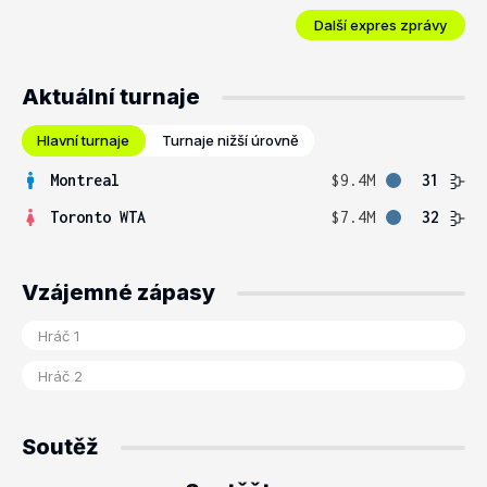
Další expres zprávy
Aktuální turnaje
Hlavní turnaje
Turnaje nižší úrovně
Montreal
$9.4M
31
Toronto WTA
$7.4M
32
Vzájemné zápasy
Soutěž