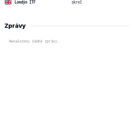
Londýn ITF
skreč
Zprávy
Nenalezeny žádné zprávy.