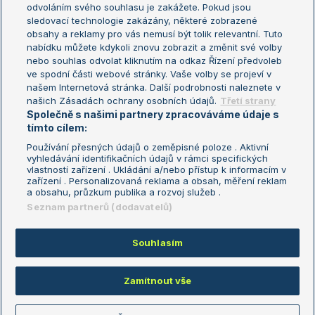
odvoláním svého souhlasu je zakážete. Pokud jsou
Turnaj mistrů
sledovací technologie zakázány, některé zobrazené
Turnaj mistryň
obsahy a reklamy pro vás nemusí být tolik relevantní. Tuto
Aktualní trendy
nabídku můžete kdykoli znovu zobrazit a změnit své volby
nebo souhlas odvolat kliknutím na odkaz Řízení předvoleb
ve spodní části webové stránky. Vaše volby se projeví v
Fotbalové přestupy
našem Internetová stránka. Další podrobnosti naleznete v
Livesport Daily
našich Zásadách ochrany osobních údajů.
Třetí strany
Společně s našimi partnery zpracováváme údaje s
LS Prague Open
tímto cílem:
Používání přesných údajů o zeměpisné poloze . Aktivní
vyhledávání identifikačních údajů v rámci specifických
vlastností zařízení . Ukládání a/nebo přístup k informacím v
Podmínky užití
Nastavení soukromí
zařízení . Personalizovaná reklama a obsah, měření reklam
GDPR a žurnalistika
Reklama
a obsahu, průzkum publika a rozvoj služeb .
Informace o zpracování osobních
Kontakt
Seznam partnerů (dodavatelů)
údajů
Tiráž
Souhlasím
Copyright © 2008-2026 TenisPortal.cz. Využíváme zpravodajství ČTK.
Zamítnout vše