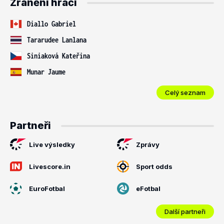
Zranění hráči
Diallo Gabriel
Tararudee Lanlana
Siniaková Kateřina
Munar Jaume
Celý seznam
Partneři
Live výsledky
Zprávy
Livescore.in
Sport odds
EuroFotbal
eFotbal
Další partneři