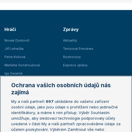
Hráči
Zprávy
Novak Djokovič
Aktuality
Jiří Lehečka
Tenisová Previews
Petra Kvitová
Rozhovory
Markéta Vondroušová
Express zprávy
Iga Swiatek
Marie Bouzková
Ochrana vašich osobních údajů nás
Žebříčky
Kalendář turnajů
zajímá
My a naši partneři
997
ukládáme do vašeho zařízení
Žebříček ATP (muži)
Australian Open
osobní údaje, jako jsou údaje o prohlížení nebo jedinečné
Žebříček WTA (ženy)
French Open
identifikátory, a máme k nim přístup. Výběr Souhlasím
umožňuje, aby sledovací technologie podporovaly účely
Sázkařský žebříček
Wimbledon
uvedené v části My a naši partneři zpracováváme údaje za
US Open
účelem poskytování. Výběrem Zamítnout vše nebo