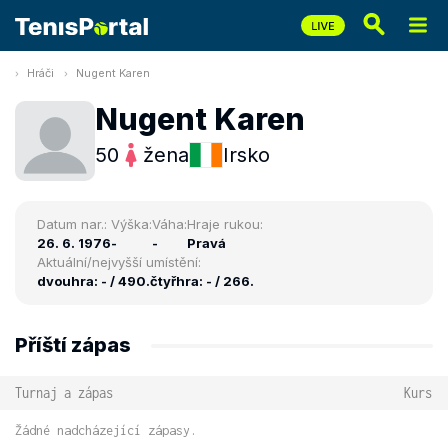
Hráči
Nugent Karen
Nugent Karen
50
žena
Irsko
Datum nar.:
Výška:
Váha:
Hraje rukou:
26. 6. 1976
-
-
Pravá
Aktuální/nejvyšší umístění:
dvouhra: - / 490.
čtyřhra: - / 266.
Příští zápas
Turnaj a zápas
Kurs
Žádné nadcházející zápasy.