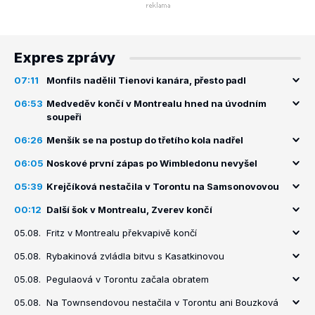
Expres zprávy
07:11
Monfils nadělil Tienovi kanára, přesto padl
06:53
Medveděv končí v Montrealu hned na úvodním
soupeři
06:26
Menšík se na postup do třetího kola nadřel
06:05
Noskové první zápas po Wimbledonu nevyšel
05:39
Krejčíková nestačila v Torontu na Samsonovovou
00:12
Další šok v Montrealu, Zverev končí
05.08.
Fritz v Montrealu překvapivě končí
05.08.
Rybakinová zvládla bitvu s Kasatkinovou
05.08.
Pegulaová v Torontu začala obratem
05.08.
Na Townsendovou nestačila v Torontu ani Bouzková