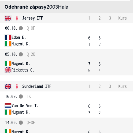
Odehrané zápasy
2003
Hala
Jersey ITF
1
2
3
Kurs
06.10.
Q-OF
Edon E.
6
6
Nugent K.
1
2
05.10.
Q-2K
Nugent K.
7
6
Ricketts C.
5
4
Sunderland ITF
1
2
3
Kurs
16.09.
1K
Van De Ven T.
6
6
Nugent K.
3
2
14.09.
Q-OF
Nugent K.
6
6