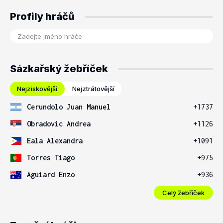
Profily hráčů
Sázkařský žebříček
Nejziskovější
Nejztrátovější
Cerundolo Juan Manuel
+1737
Obradovic Andrea
+1126
Eala Alexandra
+1091
Torres Tiago
+975
Aguiard Enzo
+936
Celý žebříček