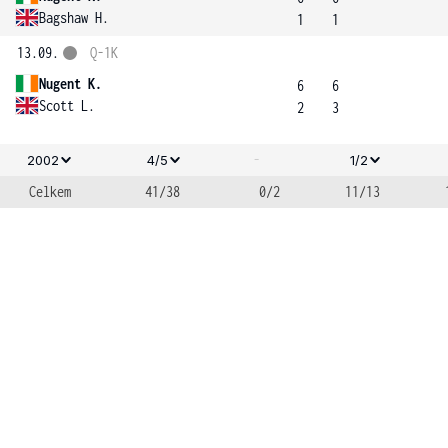
Bagshaw H.
1
1
13.09.
Q-1K
Nugent K.
6
6
Scott L.
2
3
-
2002
4/5
1/2
Celkem
41/38
0/2
11/13