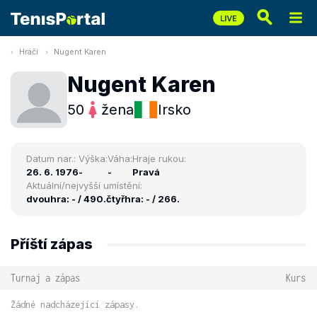
Hráči
Nugent Karen
Nugent Karen
50
žena
Irsko
Datum nar.:
Výška:
Váha:
Hraje rukou:
26. 6. 1976
-
-
Pravá
Aktuální/nejvyšší umístění:
dvouhra: - / 490.
čtyřhra: - / 266.
Příští zápas
Turnaj a zápas
Kurs
Žádné nadcházející zápasy.