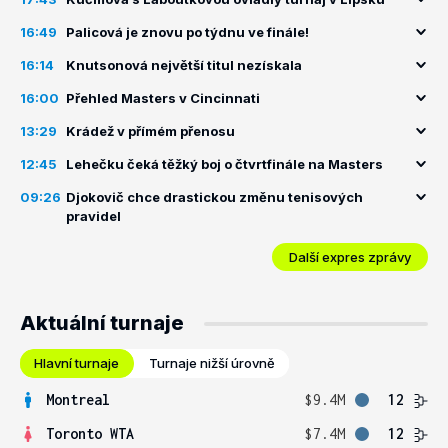
16:49
Palicová je znovu po týdnu ve finále!
16:14
Knutsonová největší titul nezískala
16:00
Přehled Masters v Cincinnati
13:29
Krádež v přímém přenosu
12:45
Lehečku čeká těžký boj o čtvrtfinále na Masters
09:26
Djokovič chce drastickou změnu tenisových
pravidel
Další expres zprávy
Aktuální turnaje
Hlavní turnaje
Turnaje nižší úrovně
Montreal
$9.4M
12
Toronto WTA
$7.4M
12