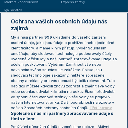
Markéta Vondroušová
Express zprávy
Iga Swiatek
Marie Bouzková
Ochrana vašich osobních údajů nás
Žebříčky
Kalendář turnajů
zajímá
My a naši partneři
999
ukládáme do vašeho zařízení
Žebříček ATP (muži)
Australian Open
osobní údaje, jako jsou údaje o prohlížení nebo jedinečné
Žebříček WTA (ženy)
French Open
identifikátory, a máme k nim přístup. Výběr Souhlasím
umožňuje, aby sledovací technologie podporovaly účely
Sázkařský žebříček
Wimbledon
uvedené v části My a naši partneři zpracováváme údaje za
US Open
účelem poskytování. Výběrem Zamítnout vše nebo
odvoláním svého souhlasu je zakážete. Pokud jsou
Turnaj mistrů
sledovací technologie zakázány, některé zobrazené
Turnaj mistryň
obsahy a reklamy pro vás nemusí být tolik relevantní. Tuto
Aktualní trendy
nabídku můžete kdykoli znovu zobrazit a změnit své volby
nebo souhlas odvolat kliknutím na odkaz Řízení předvoleb
ve spodní části webové stránky. Vaše volby se projeví v
Fotbalové přestupy
našem Internetová stránka. Další podrobnosti naleznete v
Livesport Daily
našich Zásadách ochrany osobních údajů.
Třetí strany
Společně s našimi partnery zpracováváme údaje s
LS Prague Open
tímto cílem:
Používání přesných údajů o zeměpisné poloze . Aktivní