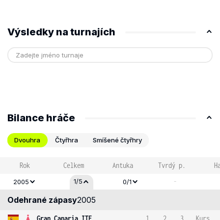
Výsledky na turnajích
Bilance hráče
Dvouhra
Čtyřhra
Smíšené čtyřhry
Rok
Celkem
Antuka
Tvrdý p.
H
-
1/5
2005
0/1
Odehrané zápasy
2005
Gran Canaria ITF
1
2
3
Kurs