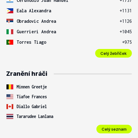
Cerundolo Juan Manuel
+1737
Eala Alexandra
+1131
Obradovic Andrea
+1126
Guerrieri Andrea
+1045
Torres Tiago
+975
Celý žebříček
Zranění hráči
Minnen Greetje
Tiafoe Frances
Diallo Gabriel
Tararudee Lanlana
Celý seznam