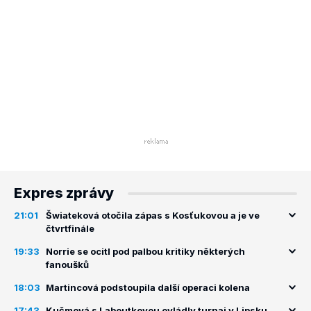
Expres zprávy
21:01
Šwiateková otočila zápas s Kosťukovou a je ve
čtvrtfinále
19:33
Norrie se ocitl pod palbou kritiky některých
fanoušků
18:03
Martincová podstoupila další operaci kolena
17:43
Kučmová s Laboutkovou ovládly turnaj v Lipsku