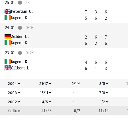
25.01.
1K
Peterzan C.
7
3
6
Nugent K.
5
6
2
24.01.
Q-OF
Zelder L.
2
6
7
Nugent K.
6
2
6
23.01.
Q-2K
Nugent K.
4
6
6
Gilbert L.
6
1
3
2004
21/17
0/1
3/5
-
2003
15/11
7/6
-
2002
4/5
1/2
Celkem
41/38
0/2
11/13