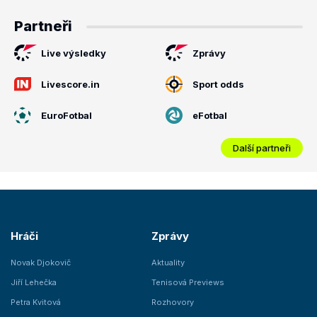
Partneři
Live výsledky
Zprávy
Livescore.in
Sport odds
EuroFotbal
eFotbal
Další partneři
Hráči
Zprávy
Novak Djokovič
Aktuality
Jiří Lehečka
Tenisová Previews
Petra Kvitová
Rozhovory