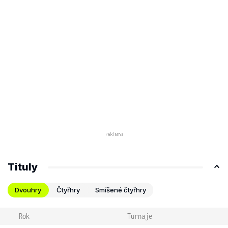
Tituly
Dvouhry
Čtyřhry
Smíšené čtyřhry
Rok
Turnaje