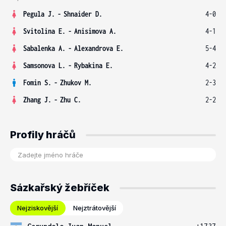
Pegula J.
-
Shnaider D.
4-0
Svitolina E.
-
Anisimova A.
4-1
Sabalenka A.
-
Alexandrova E.
5-4
Samsonova L.
-
Rybakina E.
4-2
Fomin S.
-
Zhukov M.
2-3
Zhang J.
-
Zhu C.
2-2
Profily hráčů
Sázkařský žebříček
Nejziskovější
Nejztrátovější