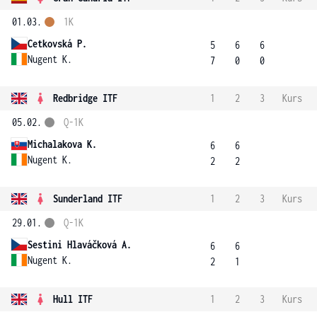
01.03.
1K
Cetkovská P.
5
6
6
Nugent K.
7
0
0
Redbridge ITF
1
2
3
Kurs
05.02.
Q-1K
Michalakova K.
6
6
Nugent K.
2
2
Sunderland ITF
1
2
3
Kurs
29.01.
Q-1K
Sestini Hlaváčková A.
6
6
Nugent K.
2
1
Hull ITF
1
2
3
Kurs