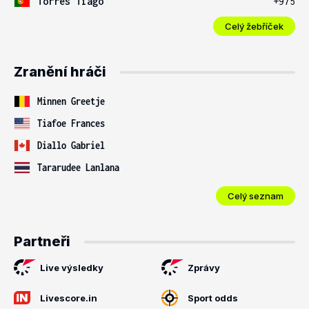
Torres Tiago
+975
Celý žebříček
Zranění hráči
Minnen Greetje
Tiafoe Frances
Diallo Gabriel
Tararudee Lanlana
Celý seznam
Partneři
Live výsledky
Zprávy
Livescore.in
Sport odds