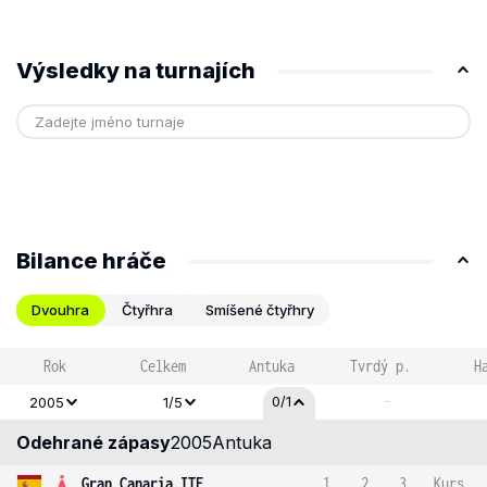
Výsledky na turnajích
Bilance hráče
Dvouhra
Čtyřhra
Smíšené čtyřhry
Rok
Celkem
Antuka
Tvrdý p.
H
-
0/1
2005
1/5
Odehrané zápasy
2005
Antuka
Gran Canaria ITF
1
2
3
Kurs