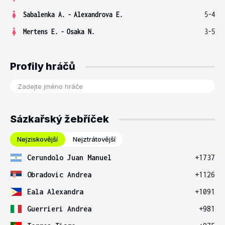
Sabalenka A.
-
Alexandrova E.
5-4
Mertens E.
-
Osaka N.
3-5
Profily hráčů
Sázkařský žebříček
Nejziskovější
Nejztrátovější
Cerundolo Juan Manuel
+1737
Obradovic Andrea
+1126
Eala Alexandra
+1091
Guerrieri Andrea
+981