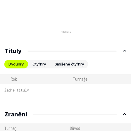
Tituly
Dvouhry
Čtyřhry
Smíšené čtyřhry
Rok
Turnaje
Žádné tituly
Zranění
Turnaj
Důvod