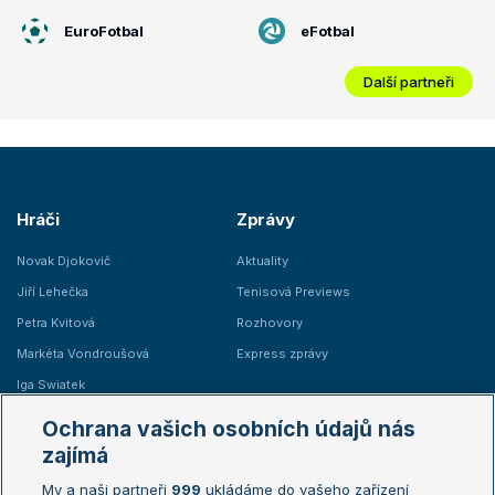
EuroFotbal
eFotbal
Další partneři
Hráči
Zprávy
Novak Djokovič
Aktuality
Jiří Lehečka
Tenisová Previews
Petra Kvitová
Rozhovory
Markéta Vondroušová
Express zprávy
Iga Swiatek
Marie Bouzková
Ochrana vašich osobních údajů nás
Žebříčky
Kalendář turnajů
zajímá
My a naši partneři
999
ukládáme do vašeho zařízení
Žebříček ATP (muži)
Australian Open