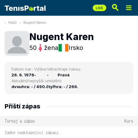
Hráči
Nugent Karen
Nugent Karen
50
žena
Irsko
Datum nar.:
Výška:
Váha:
Hraje rukou:
26. 6. 1976
-
-
Pravá
Aktuální/nejvyšší umístění:
dvouhra: - / 490.
čtyřhra: - / 266.
Příští zápas
Turnaj a zápas
Kurs
Žádné nadcházející zápasy.