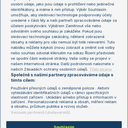
osobní údaje, jako jsou údaje o prohlížení nebo jedinečné
Žebříček WTA (ženy)
French Open
identifikátory, a máme k nim přístup. Výběr Souhlasím
umožňuje, aby sledovací technologie podporovaly účely
Sázkařský žebříček
Wimbledon
uvedené v části My a naši partneři zpracováváme údaje za
US Open
účelem poskytování. Výběrem Zamítnout vše nebo
odvoláním svého souhlasu je zakážete. Pokud jsou
Turnaj mistrů
sledovací technologie zakázány, některé zobrazené
Turnaj mistryň
obsahy a reklamy pro vás nemusí být tolik relevantní. Tuto
Aktualní trendy
nabídku můžete kdykoli znovu zobrazit a změnit své volby
nebo souhlas odvolat kliknutím na odkaz Řízení předvoleb
ve spodní části webové stránky. Vaše volby se projeví v
Fotbalové přestupy
našem Internetová stránka. Další podrobnosti naleznete v
Livesport Daily
našich Zásadách ochrany osobních údajů.
Třetí strany
Společně s našimi partnery zpracováváme údaje s
LS Prague Open
tímto cílem:
Používání přesných údajů o zeměpisné poloze . Aktivní
vyhledávání identifikačních údajů v rámci specifických
vlastností zařízení . Ukládání a/nebo přístup k informacím v
Podmínky užití
Nastavení soukromí
zařízení . Personalizovaná reklama a obsah, měření reklam
GDPR a žurnalistika
Reklama
a obsahu, průzkum publika a rozvoj služeb .
Informace o zpracování osobních
Kontakt
Seznam partnerů (dodavatelů)
údajů
Tiráž
Souhlasím