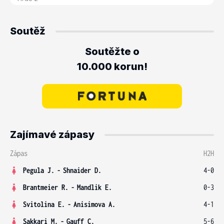
Soutěž
Soutěžte o
10.000 korun!
Zajímavé zápasy
Zápas
H2H
Pegula J.
-
Shnaider D.
4-0
Brantmeier R.
-
Mandlik E.
0-3
Svitolina E.
-
Anisimova A.
4-1
Sakkari M.
-
Gauff C.
5-6