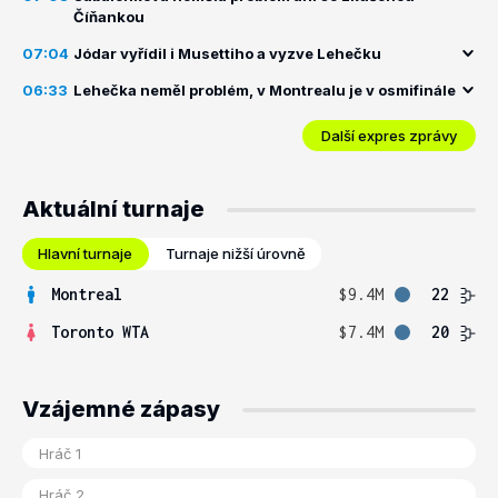
Číňankou
07:04
Jódar vyřídil i Musettiho a vyzve Lehečku
06:33
Lehečka neměl problém, v Montrealu je v osmifinále
Další expres zprávy
Aktuální turnaje
Hlavní turnaje
Turnaje nižší úrovně
Montreal
$9.4M
22
Toronto WTA
$7.4M
20
Vzájemné zápasy