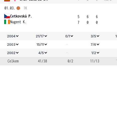
01.03.
1K
Cetkovská P.
5
6
6
Nugent K.
7
0
0
2004
21/17
0/1
3/5
-
2003
15/11
7/6
-
2002
4/5
1/2
Celkem
41/38
0/2
11/13