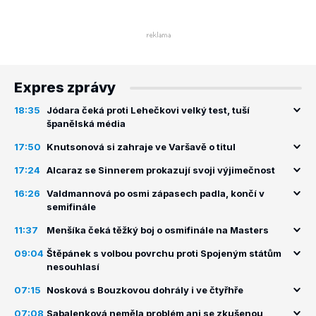
Expres zprávy
18:35
Jódara čeká proti Lehečkovi velký test, tuší
španělská média
17:50
Knutsonová si zahraje ve Varšavě o titul
17:24
Alcaraz se Sinnerem prokazují svoji výjimečnost
16:26
Valdmannová po osmi zápasech padla, končí v
semifinále
11:37
Menšíka čeká těžký boj o osmifinále na Masters
09:04
Štěpánek s volbou povrchu proti Spojeným státům
nesouhlasí
07:15
Nosková s Bouzkovou dohrály i ve čtyřhře
07:08
Sabalenková neměla problém ani se zkušenou