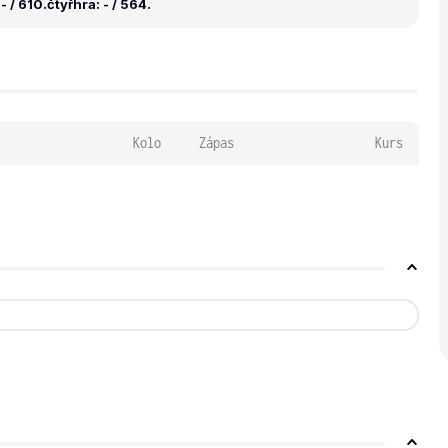
- / 610.
čtyřhra: - / 564.
Kolo
Zápas
Kurs