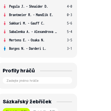
Pegula J.
-
Shnaider D.
4-0
Brantmeier R.
-
Mandlik E.
0-3
Sakkari M.
-
Gauff C.
5-6
Sabalenka A.
-
Alexandrova E.
5-4
Mertens E.
-
Osaka N.
3-5
Borges N.
-
Darderi L.
3-1
Profily hráčů
Sázkařský žebříček