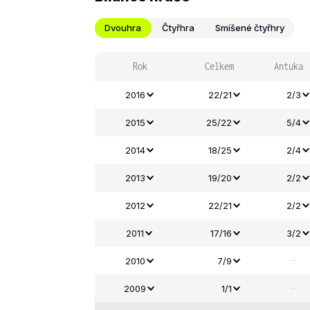
Dvouhra
Čtyřhra
Smíšené čtyřhry
Rok
Celkem
Antuka
2016
22/21
2/3
2015
25/22
5/4
2014
18/25
2/4
2013
19/20
2/2
2012
22/21
2/2
2011
17/16
3/2
-
2010
7/9
-
2009
1/1