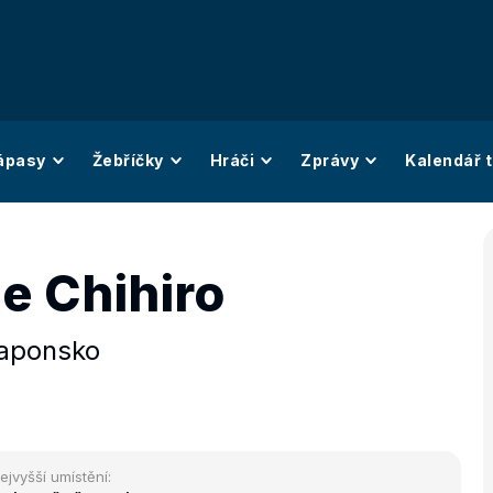
ápasy
Žebříčky
Hráči
Zprávy
Kalendář t
 Chihiro
aponsko
ejvyšší umístění: