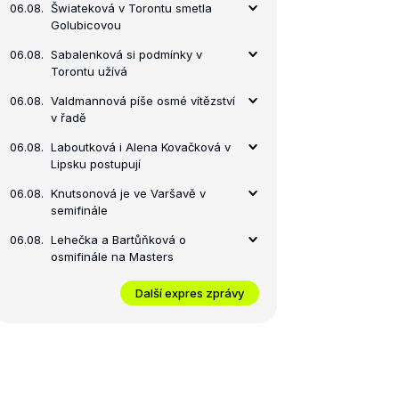
06.08.
Šwiateková v Torontu smetla
Golubicovou
06.08.
Sabalenková si podmínky v
Torontu užívá
06.08.
Valdmannová píše osmé vítězství
v řadě
06.08.
Laboutková i Alena Kovačková v
Lipsku postupují
06.08.
Knutsonová je ve Varšavě v
semifinále
06.08.
Lehečka a Bartůňková o
osmifinále na Masters
Další expres zprávy