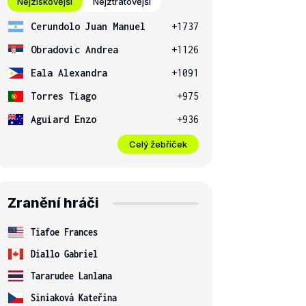
Nejziskovější
Nejztrátovější
Cerundolo Juan Manuel
+1737
Obradovic Andrea
+1126
Eala Alexandra
+1091
Torres Tiago
+975
Aguiard Enzo
+936
Celý žebříček
Zranění hráči
Tiafoe Frances
Diallo Gabriel
Tararudee Lanlana
Siniaková Kateřina