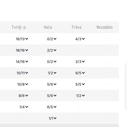
Tvrdý p.
Hala
Tráva
Nezadáno
-
16/13
0/2
4/3
-
-
18/16
2/2
-
14/16
0/2
2/3
-
10/11
1/2
6/5
-
10/8
5/6
5/5
-
8/6
5/6
1/2
-
-
1/4
6/5
-
-
-
1/1