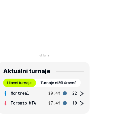
Aktuální turnaje
Hlavní turnaje
Turnaje nižší úrovně
Montreal
$9.4M
22
Toronto WTA
$7.4M
19