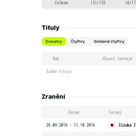
Celkem
131/135
16/17
Tituly
Dvouhry
Čtyřhry
Smíšené čtyřhry
Rok
Hlavní turnaje
Žádné tituly
Zranění
Datum
Turnaj
26.09.2016 - 11.10.2016
Iizuka I