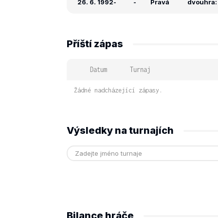
26. 6. 1992
-
-
Pravá
dvouhra: 
Příští zápas
Datum
Turnaj
Žádné nadcházející zápasy.
Výsledky na turnajích
Bilance hráče