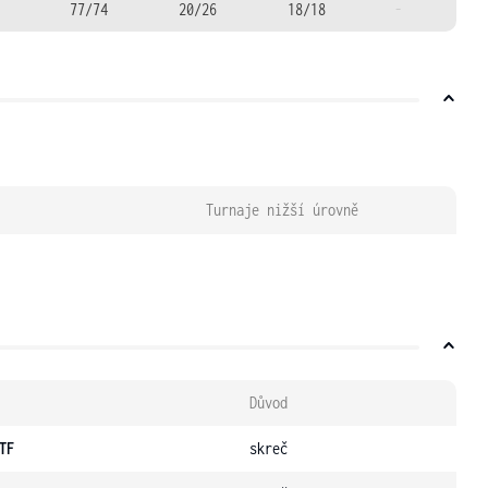
77/74
20/26
18/18
-
Turnaje nižší úrovně
Důvod
TF
skreč