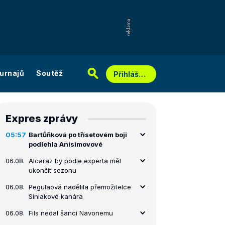
urnajů
Soutěž
Přihlášení
Expres zprávy
05:57
Bartůňková po třísetovém boji
podlehla Anisimovové
06.08.
Alcaraz by podle experta měl
ukončit sezonu
06.08.
Pegulaová nadělila přemožitelce
Siniakové kanára
06.08.
Fils nedal šanci Navonemu