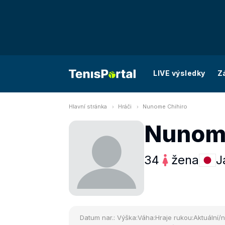
LIVE výsledky
Z
Hlavní stránka
Hráči
Nunome Chihiro
Nunome
34
žena
J
Datum nar.:
Výška:
Váha:
Hraje rukou:
Aktuální/n