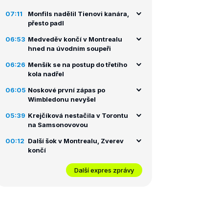
07:11
Monfils nadělil Tienovi kanára,
přesto padl
06:53
Medveděv končí v Montrealu
hned na úvodním soupeři
06:26
Menšík se na postup do třetího
kola nadřel
06:05
Noskové první zápas po
Wimbledonu nevyšel
05:39
Krejčíková nestačila v Torontu
na Samsonovovou
00:12
Další šok v Montrealu, Zverev
končí
Další expres zprávy