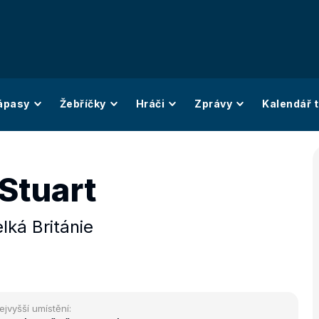
ápasy
Žebříčky
Hráči
Zprávy
Kalendář t
Stuart
lká Británie
ejvyšší umístění: