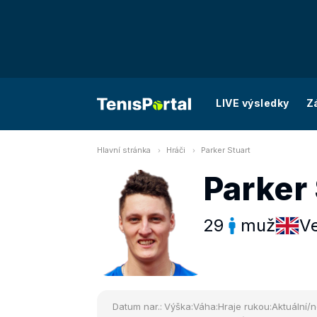
LIVE výsledky
Z
Hlavní stránka
Hráči
Parker Stuart
Parker 
29
muž
Ve
Datum nar.:
Výška:
Váha:
Hraje rukou:
Aktuální/n