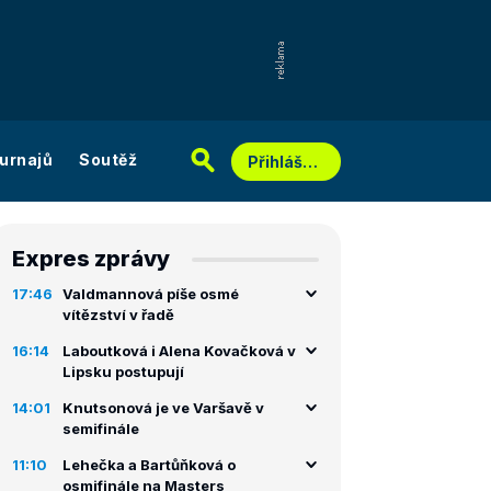
urnajů
Soutěž
Přihlášení
Expres zprávy
17:46
Valdmannová píše osmé
vítězství v řadě
16:14
Laboutková i Alena Kovačková v
Lipsku postupují
14:01
Knutsonová je ve Varšavě v
semifinále
11:10
Lehečka a Bartůňková o
osmifinále na Masters