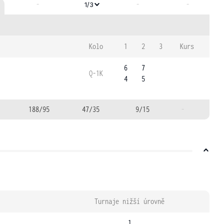
-
-
-
1/3
Kolo
1
2
3
Kurs
6
7
Q-1K
4
5
188/95
47/35
9/15
-
Turnaje nižší úrovně
1