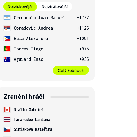
Nejziskovější
Nejztrátovější
Cerundolo Juan Manuel
+1737
Obradovic Andrea
+1126
Eala Alexandra
+1091
Torres Tiago
+975
Aguiard Enzo
+936
Celý žebříček
Zranění hráči
Diallo Gabriel
Tararudee Lanlana
Siniaková Kateřina