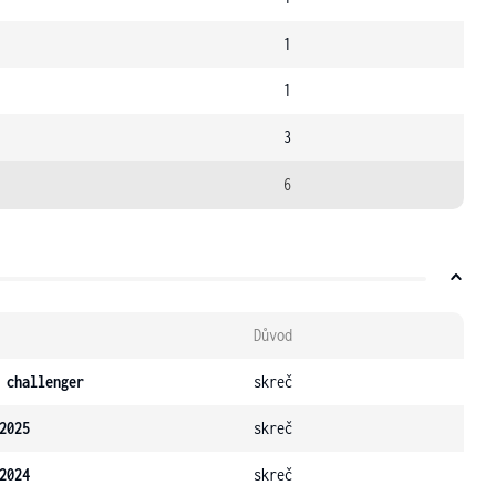
1
1
3
6
Důvod
 challenger
skreč
2025
skreč
2024
skreč