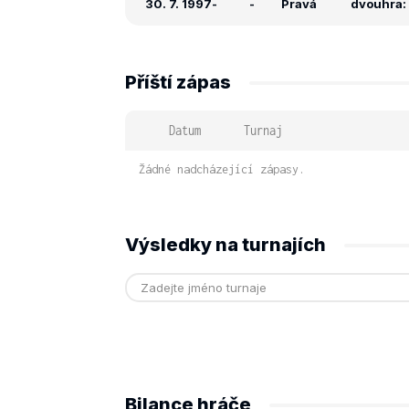
30. 7. 1997
-
-
Pravá
dvouhra: 
Příští zápas
Datum
Turnaj
Žádné nadcházející zápasy.
Výsledky na turnajích
Bilance hráče