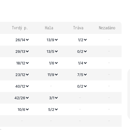
Tvrdý p.
Hala
Tráva
Nezadáno
-
26/14
13/9
1/2
-
29/13
13/5
0/2
-
18/12
1/6
1/4
-
23/12
11/9
7/5
-
-
40/12
0/2
-
-
42/26
3/1
-
-
10/6
5/2
-
-
-
-