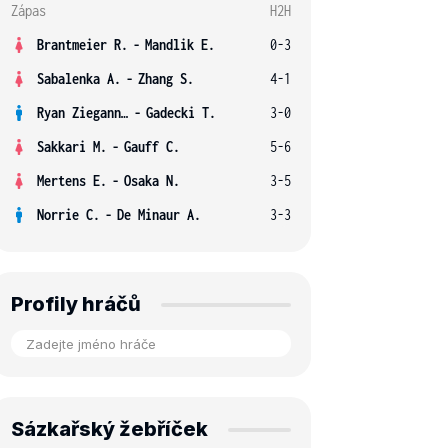
Zápas
H2H
Brantmeier R.
-
Mandlik E.
0-3
Sabalenka A.
-
Zhang S.
4-1
Ryan Ziegann S.
-
Gadecki T.
3-0
Sakkari M.
-
Gauff C.
5-6
Mertens E.
-
Osaka N.
3-5
Norrie C.
-
De Minaur A.
3-3
Profily hráčů
Sázkařský žebříček