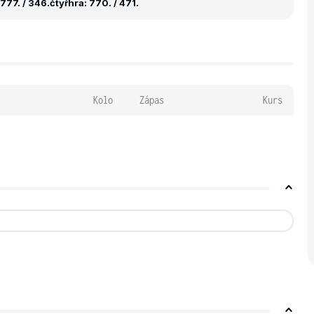
777. / 346.
čtyřhra: 770. / 471.
Kolo
Zápas
Kurs