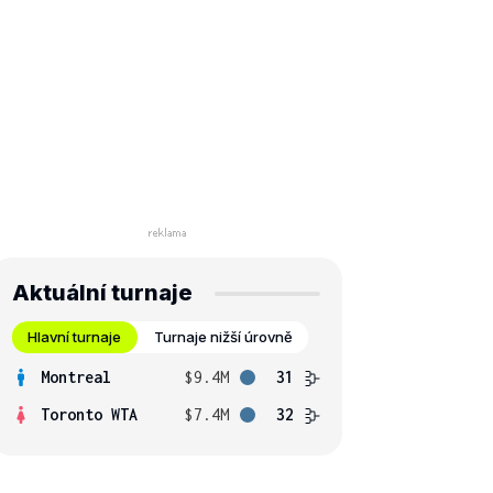
Aktuální turnaje
Hlavní turnaje
Turnaje nižší úrovně
Montreal
$9.4M
31
Toronto WTA
$7.4M
32