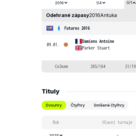
0/1
2016
1/4
Odehrané zápasy
2016
Antuka
Futures 2016
Damiens Antoine
09.01.
Parker Stuart
Celkem
265/164
21/19
Tituly
Dvouhry
Čtyřhry
Smíšené čtyřhry
Rok
Hlavní turnaje
-
2025