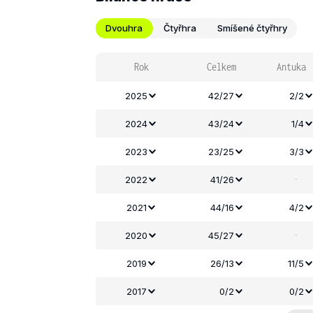
Dvouhra
Čtyřhra
Smíšené čtyřhry
Rok
Celkem
Antuka
2025
42/27
2/2
2024
43/24
1/4
2023
23/25
3/3
-
2022
41/26
2021
44/16
4/2
-
2020
45/27
2019
26/13
11/5
2017
0/2
0/2