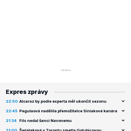
Expres zprávy
22:50
Alcaraz by podle experta měl ukončit sezonu
22:45
Pegulaová nadělila přemožitelce Siniakové kanára
21:34
Fils nedal šanci Navonemu
21:00
Šwiateková v Torontu smetla Golubicovou