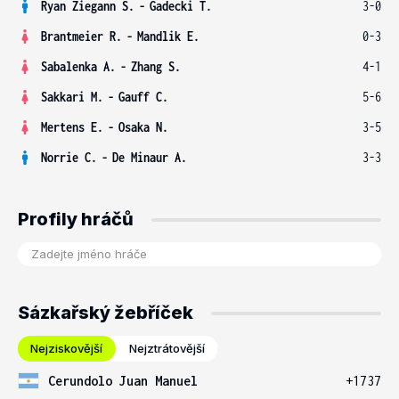
Ryan Ziegann S.
-
Gadecki T.
3-0
Brantmeier R.
-
Mandlik E.
0-3
Sabalenka A.
-
Zhang S.
4-1
Sakkari M.
-
Gauff C.
5-6
Mertens E.
-
Osaka N.
3-5
Norrie C.
-
De Minaur A.
3-3
Profily hráčů
Sázkařský žebříček
Nejziskovější
Nejztrátovější
Cerundolo Juan Manuel
+1737