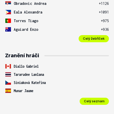
Obradovic Andrea
+1126
Eala Alexandra
+1091
Torres Tiago
+975
Aguiard Enzo
+936
Celý žebříček
Zranění hráči
Diallo Gabriel
Tararudee Lanlana
Siniaková Kateřina
Munar Jaume
Celý seznam