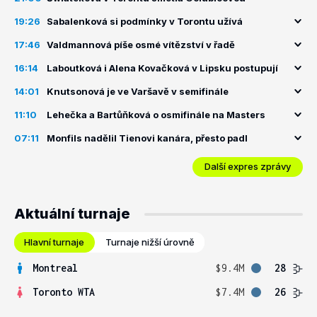
19:26
Sabalenková si podmínky v Torontu užívá
17:46
Valdmannová píše osmé vítězství v řadě
16:14
Laboutková i Alena Kovačková v Lipsku postupují
14:01
Knutsonová je ve Varšavě v semifinále
11:10
Lehečka a Bartůňková o osmifinále na Masters
07:11
Monfils nadělil Tienovi kanára, přesto padl
Další expres zprávy
Aktuální turnaje
Hlavní turnaje
Turnaje nižší úrovně
Montreal
$9.4M
28
Toronto WTA
$7.4M
26