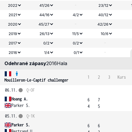
-
2022
41/26
23/12
2021
44/16
4/2
40/12
-
2020
45/27
42/26
2019
26/13
11/5
10/6
-
2017
0/2
0/2
-
2016
1/4
0/1
Odehrané zápasy
2016
Hala
1
2
3
Kurs
Mouilleron-Le-Captif challenger
06.11.
Q-OF
Hoang A.
6
7
Parker S.
4
5
05.11.
Q-1K
Parker S.
6
6
Bertrand U.