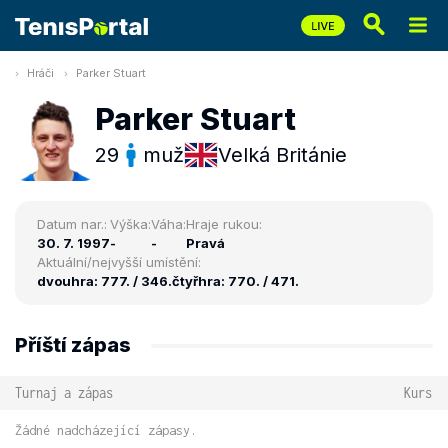
Hráči
Parker Stuart
Parker Stuart
29
muž
Velká Británie
Datum nar.:
Výška:
Váha:
Hraje rukou:
30. 7. 1997
-
-
Pravá
Aktuální/nejvyšší umístění:
dvouhra: 777. / 346.
čtyřhra: 770. / 471.
Příští zápas
Turnaj a zápas
Kurs
Žádné nadcházející zápasy.