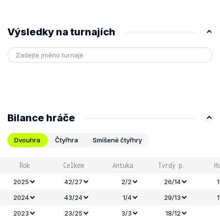
Výsledky na turnajích
Bilance hráče
Dvouhra
Čtyřhra
Smíšené čtyřhry
Rok
Celkem
Antuka
Tvrdý p.
H
2025
42/27
2/2
26/14
2024
43/24
1/4
29/13
2023
23/25
3/3
18/12