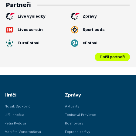
Partneři
Live výsledky
Zprávy
Livescore.in
Sport odds
EuroFotbal
eFotbal
Další partneři
Hráči
Zprávy
Novak Djokovič
Aktuality
Jiří Lehečka
Tenisová Previews
Petra Kvitová
Rozhovory
Markéta Vondroušová
Express zprávy