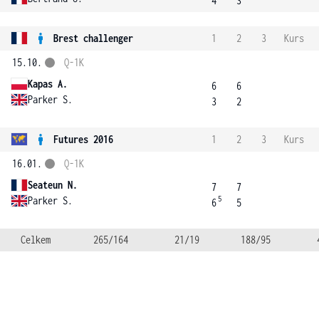
4
3
Brest challenger
1
2
3
Kurs
15.10.
Q-1K
Kapas A.
6
6
Parker S.
3
2
Futures 2016
1
2
3
Kurs
16.01.
Q-1K
Seateun N.
7
7
5
Parker S.
6
5
Celkem
265/164
21/19
188/95