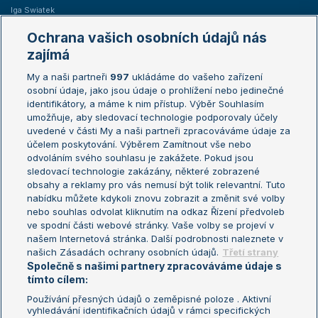
Iga Swiatek
Marie Bouzková
Ochrana vašich osobních údajů nás
Žebříčky
Kalendář turnajů
zajímá
My a naši partneři
997
ukládáme do vašeho zařízení
Žebříček ATP (muži)
Australian Open
osobní údaje, jako jsou údaje o prohlížení nebo jedinečné
Žebříček WTA (ženy)
French Open
identifikátory, a máme k nim přístup. Výběr Souhlasím
umožňuje, aby sledovací technologie podporovaly účely
Sázkařský žebříček
Wimbledon
uvedené v části My a naši partneři zpracováváme údaje za
US Open
účelem poskytování. Výběrem Zamítnout vše nebo
odvoláním svého souhlasu je zakážete. Pokud jsou
Turnaj mistrů
sledovací technologie zakázány, některé zobrazené
Turnaj mistryň
obsahy a reklamy pro vás nemusí být tolik relevantní. Tuto
Aktualní trendy
nabídku můžete kdykoli znovu zobrazit a změnit své volby
nebo souhlas odvolat kliknutím na odkaz Řízení předvoleb
ve spodní části webové stránky. Vaše volby se projeví v
Fotbalové přestupy
našem Internetová stránka. Další podrobnosti naleznete v
Livesport Daily
našich Zásadách ochrany osobních údajů.
Třetí strany
Společně s našimi partnery zpracováváme údaje s
LS Prague Open
tímto cílem:
Používání přesných údajů o zeměpisné poloze . Aktivní
vyhledávání identifikačních údajů v rámci specifických